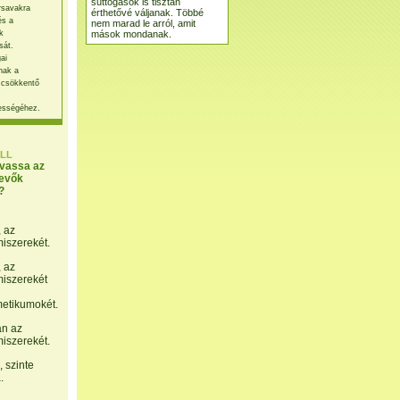
suttogások is tisztán
rsavakra
érthetővé váljanak. Többé
és a
nem marad le arról, amit
mások mondanak.
k
sát.
ai
nak a
 csökkentő
ességéhez.
LL
lvassa az
evők
?
, az
miszerekét.
, az
miszerekét
etikumokét.
án az
miszerekét.
 szinte
.