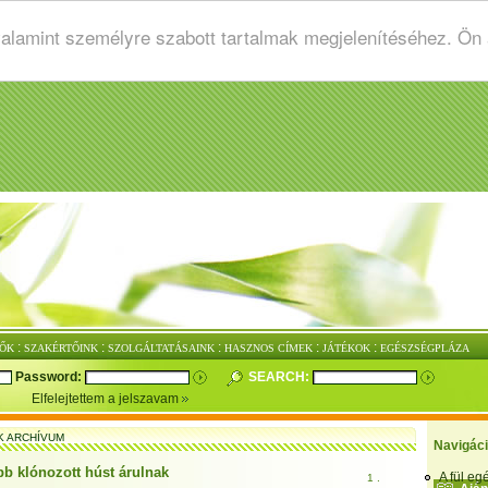
valamint személyre szabott tartalmak megjelenítéséhez. Ön
:
:
:
:
:
ŐK
SZAKÉRTŐINK
SZOLGÁLTATÁSAINK
HASZNOS CÍMEK
JÁTÉKOK
EGÉSZSÉGPLÁZA
Password:
SEARCH:
Elfelejtettem a jelszavam
K ARCHÍVUM
Navigác
bb klónozott húst árulnak
A fül e
1 .