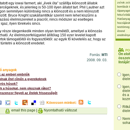
atott egy iowai farmert, aki „évek óta” szállítja klónozott állatok
zsírok zsí
ercégeknek, és jelenleg is 50-100 ilyen állatot tart. Phil Lautner azt
bomlását 
ilágon semmilyen különbség nincs a klónozott és a nem klónozott
tápanyago
özött. Bruce Knight szakállamtitkár szerint nem lehet kiszűrni a
felszívódá
azású élelmiszereket a piacról, nincs módszer az esetleges
Hatóanyag
 igaz, ilyen törekvés sincs.
hozzájárul
testtömeg
y része idegenkedik minden olyan terméktől, amellyel a klónozás
étrend
ató. Az élelmiszerfelügyelet állítólag 150 ezer levelet kapott
eredmény
tok támogatóitól és fogyasztóktól: az egyik fő követelés az, hogy az
 tüntetni a klónozott eredetet.
PO
Ön elo
Forrás:
MTI
összet
2008. 09. 03.
listáját
ó anyagok
 az emberi embriók
Igen
élel
ulnak étel címén a gyerekeknek
örös húsok?
Igen
ük a húsokat, nem okoznak rákot?
élel
szenzor figyeli az ételek frissességét
és a
kozm
Kövessen minket:
Ritk
email this page
|
Nyomtatható változat
élel
Nem,
soha