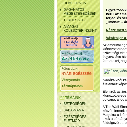
HOMEOPÁTIA
DAGANATOS
Egyre több kl
MEGBETEGEDÉSEK
kerül az amer
terjed, és s
TERHESSÉG
„utódait” – á
A MAGAS
Nézze meg a
KOLESZTERINSZINT
Vásároljon a
Az amerikai agr
klónozott erede
szövetségi élelm
fogyasztása biz
farmereket, hogy
NYÁRI EGÉSZSÉG
Vérnyomás
ivadékaikból ké
ételekhez képes
Térdfájdalom
Elemzők azt jóso
klónozott erede
TÉMÁINK
polcaira, a fogy
BETEGSÉGEK
A The Wall Stre
BABA-MAMA
készült termék
Magukra a klóno
EGÉSZSÉGES
ezek a példány
ÉLETMÓD
feldolgozóiparb