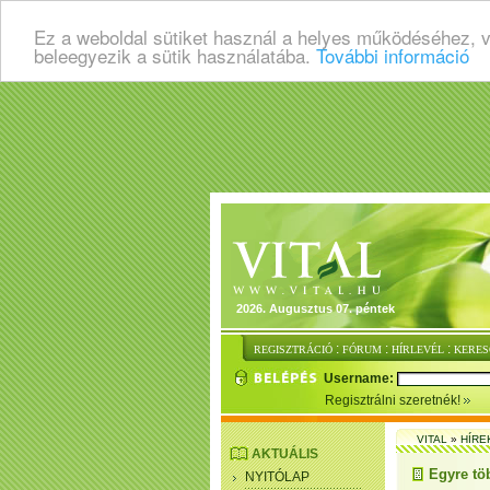
Ez a weboldal sütiket használ a helyes működéséhez, 
beleegyezik a sütik használatába.
További információ
2026. Augusztus 07. péntek
:
:
:
REGISZTRÁCIÓ
FÓRUM
HÍRLEVÉL
KERES
Username:
Regisztrálni szeretnék!
VITAL
»
HÍRE
AKTUÁLIS
Egyre tö
NYITÓLAP