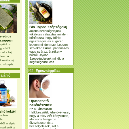
atunk
Bio Jojoba szépségolaj
Jojoba szépségolajunk
tökéletes választás minden
s-sörös
bőrtípusra, hogy bőröd
szappan
egészséges és sugárzó
legyen minden nap. Legyen
nyáink is
szó akár zsíros, pattanásos
gy sörtől
vagy száraz, érzékeny
 nő a haj,
bőrről, Jojoba
 lesz. A
Szépségolajunk mindig a
kkenti a haj
segítségedre lesz.
t, a korpát.
- Egészségpláza
ajánlatunk -
ajánló
Újratölthető
hallókészülék
Ez a Láthatatlan
ító koktél
Hallókészülék lehetővé teszi,
hogy a televíziót kényelmes,
osabb és
alacsony hangerőn
ebb
élvezhesse, és a
kből, melyek
beszélgetések, sőt a
 serkentik a