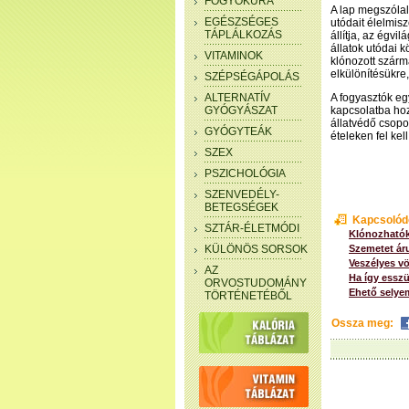
FOGYÓKÚRA
A lap megszólalt
EGÉSZSÉGES
utódait élelmisz
TÁPLÁLKOZÁS
állítja, az égv
állatok utódai k
VITAMINOK
klónozott szárm
elkülönítésükre,
SZÉPSÉGÁPOLÁS
ALTERNATÍV
A fogyasztók eg
GYÓGYÁSZAT
kapcsolatba hozh
állatvédő csopor
GYÓGYTEÁK
ételeken fel kell
SZEX
PSZICHOLÓGIA
SZENVEDÉLY-
BETEGSÉGEK
Kapcsolód
SZTÁR-ÉLETMÓDI
Klónozhatók
KÜLÖNÖS SORSOK
Szemetet ár
Veszélyes v
AZ
Ha így essz
ORVOSTUDOMÁNY
Ehető selyem
TÖRTÉNETÉBŐL
Ossza meg: