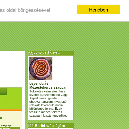
Rendben
 az oldal böngészésével
- 2026 ajánlata -
Levendulás
Mézestekercs szappan
Tökéletes választás, ha a
levendula szerelmese vagy.
Tápláló méz, gazdag
sheavaj-tartalom, nyugtató,
relaxáló levendula illóolaj,
különleges forma. Ezek
teszik a mézes tekercs
szappant igazán egyedivé.
ió
-Bőröd szépségére-
gészsége