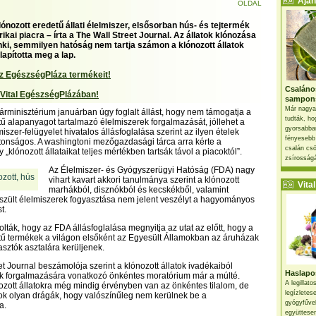
Ajánl
OLDAL
ónozott eredetű állati élelmiszer, elsősorban hús- és tejtermék
ikai piacra – írta a The Wall Street Journal. Az állatok klónozása
enki, semmilyen hatóság nem tartja számon a klónozott állatok
llapította meg a lap.
z EgészségPláza termékeit!
Csaláno
 Vital EgészségPlázában!
sampon
Már nagya
árminisztérium januárban úgy foglalt állást, hogy nem támogatja a
tudták, ho
tű alapanyagot tartalmazó élelmiszerek forgalmazását, jóllehet a
gyorsabban
iszer-felügyelet hivatalos állásfoglalása szerint az ilyen ételek
fényesebb
tonságos. A washingtoni mezőgazdasági tárca arra kérte a
csalán csö
 „klónozott állataikat teljes mértékben tartsák távol a piacoktól”.
zsírosságá
Az Élelmiszer- és Gyógyszerügyi Hatóság (FDA) nagy
vihart kavart akkori tanulmánya szerint a klónozott
Vital 
marhákból, disznókból és kecskékből, valamint
szült élelmiszerek fogyasztása nem jelent veszélyt a hagyományos
t.
lták, hogy az FDA állásfoglalása megnyitja az utat az előtt, hogy a
tű termékek a világon elsőként az Egyesült Államokban az áruházak
asztók asztalára kerüljenek.
et Journal beszámolója szerint a klónozott állatok ivadékaiból
Haslapos
ek forgalmazására vonatkozó önkéntes moratórium már a múlté.
A legillat
zott állatokra még mindig érvényben van az önkéntes tilalom, de
legízletes
ok olyan drágák, hogy valószínűleg nem kerülnek be a
gyógyfűve
a.
együttesen