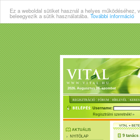
Ez a weboldal sütiket használ a helyes működéséhez, 
beleegyezik a sütik használatába.
További információ
2026. Augusztus 08. szombat
:
:
:
REGISZTRÁCIÓ
FÓRUM
HÍRLEVÉL
KERES
Username:
Regisztrálni szeretnék!
VITAL
»
BET
AKTUÁLIS
9 tanács 
NYITÓLAP