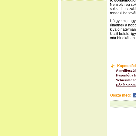
9. Gondolkodjon
Nem oly rég sok
sokkal hosszabb
rendezi be továb
Hölgyeim, nagy 
élhetnek a hobb
kiváló nagymamá
kicsit befelé, í
már birtokában
Kapcsolód
A mellfeszül
Hasonlót a 
Schüssler ar
Hódít a hom
Ossza meg: