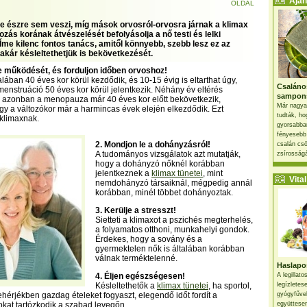
Ajánl
OLDAL
nte észre sem veszi, míg mások orvosról-orvosra járnak a klimax
tozás korának átvészelését befolyásolja a nő testi és lelki
 Íme kilenc fontos tanács, amitől könnyebb, szebb lesz ez az
 akár késleltethetjük is bekövetkezését.
te működését, és forduljon időben orvoshoz!
alában 40 éves kor körül kezdődik, és 10-15 évig is eltarthat úgy,
Csaláno
menstruáció 50 éves kor körül jelentkezik. Néhány év eltérés
sampon
a azonban a menopauza már 40 éves kor előtt bekövetkezik,
Már nagya
ogy a változókor már a harmincas évek elején elkezdődik. Ezt
tudták, ho
klimaxnak.
gyorsabban
fényesebb
2. Mondjon le a dohányzásról!
csalán csö
A tudományos vizsgálatok azt mutatják,
zsírosságá
hogy a dohányzó nőknél korábban
jelentkeznek a
klimax tünetei
, mint
Vital 
nemdohányzó társaiknál, mégpedig annál
korábban, minél többet dohányoztak.
3. Kerülje a stresszt!
Sietteti a klimaxot a pszichés megterhelés,
a folyamatos otthoni, munkahelyi gondok.
Érdekes, hogy a sovány és a
gyermektelen nők is általában korábban
válnak terméktelenné.
Haslapos
4. Éljen egészségesen!
A legillat
Késleltethetők a
klimax tünetei
, ha sportol,
legízletes
ehérjékben gazdag ételeket fogyaszt, elegendő időt fordít a
gyógyfűve
okat tartózkodik a szabad levegőn.
együttesen