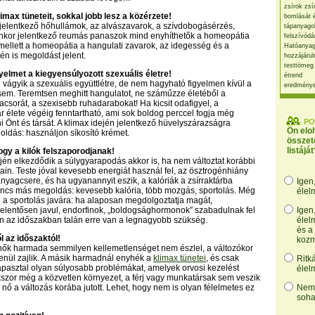
zsírok zsí
limax tüneteit, sokkal jobb lesz a közérzete!
bomlását 
jelentkező hőhullámok, az alvászavarok, a szívdobogásérzés,
tápanyago
enkor jelentkező reumás panaszok mind enyhíthetők a homeopátia
felszívódá
mellett a homeopátia a hangulati zavarok, az idegesség és a
Hatóanyag
én is megoldást jelent.
hozzájárul
testtömeg
gyelmet a kiegyensúlyozott szexuális életre!
étrend
vágyik a szexuális együttlétre, de nem hagyható figyelmen kívül a
eredmény
sem. Teremtsen meghitt hangulatot, ne száműzze életéből a
acsorát, a szexisebb ruhadarabokat! Ha kicsit odafigyel, a
 élete végéig fenntartható, ami sok boldog perccel fogja még
PO
Önt és társát. A klimax idején jelentkező hüvelyszárazságra
Ön elo
ldás: használjon síkosító krémet.
összet
listáját
ogy a kilók felszaporodjanak!
ején elkezdődik a súlygyarapodás akkor is, ha nem változtat korábbi
ain. Teste jóval kevesebb energiát használ fel, az ösztrogénhiány
anyagcsere, és ha ugyanannyit eszik, a kalóriák a zsírraktárba
Igen
incs más megoldás: kevesebb kalória, több mozgás, sportolás. Még
élel
ó a sportolás javára: ha alaposan megdolgoztatja magát,
jelentősen javul, endorfinok, „boldogsághormonok” szabadulnak fel
Igen
n az időszakban talán erre van a legnagyobb szükség.
élel
és a
ől az időszaktól!
kozm
nők harmada semmilyen kellemetlenséget nem észlel, a változókor
lenül zajlik. A másik harmadnál enyhék a
klimax tünetei
, és csak
Ritk
pasztal olyan súlyosabb problémákat, amelyek orvosi kezelést
élel
szor még a közvetlen környezet, a férj vagy munkatársak sem veszik
 nő a változás korába jutott. Lehet, hogy nem is olyan félelmetes ez
Nem,
soha