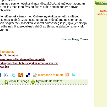
 pozitívan!
an meg sem élhették a klimax időszakát. Az átlagéletkor azonban
 lett, így még több évtized áll Ön előtt, nem mindegy, hogyan
bi életét.
TART
MEGOS
lehetőségek várnak még Önökre: nyakukba vehetik a világot,
ijuknak, akár új szakmát tanulhatnak, művelődhetnek, lehetnek
k, segíthetnek másokon. A korral bölcsesség is jár, figyeljenek egy
gy adhatnak át szeretteiknek abból az élettapasztalatból, amelynek
 vannak.
Szerző:
Nagy Tímea
ó anyagok
ésről dióhéjban
hasonlóval – Hétköznapi homeopátia
cdiagnosztika: betegséged az arcodra van írva
eopátia
Kövessen minket:
email this page
|
Nyomtatható változat