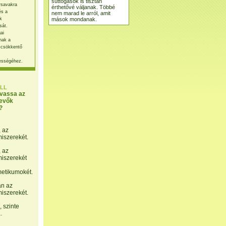
suttogások is tisztán
rsavakra
érthetővé váljanak. Többé
és a
nem marad le arról, amit
mások mondanak.
k
sát.
ai
nak a
 csökkentő
ességéhez.
LL
lvassa az
evők
?
, az
miszerekét.
, az
miszerekét
etikumokét.
án az
miszerekét.
 szinte
.