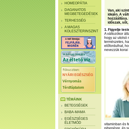
HOMEOPÁTIA
DAGANATOS
Van, aki szi
MEGBETEGEDÉSEK
idején. A vál
hozzáállása.
TERHESSÉG
időszak, sőt,
A MAGAS
1. Figyelje tes
KOLESZTERINSZINT
A változókor ált
hogy az utolsó 
természetes, h
előfordulhat, h
nevezzük korai 
NYÁRI EGÉSZSÉG
Vérnyomás
Térdfájdalom
TÉMÁINK
BETEGSÉGEK
BABA-MAMA
EGÉSZSÉGES
ÉLETMÓD
vitaminban és f
pihenésre, és s