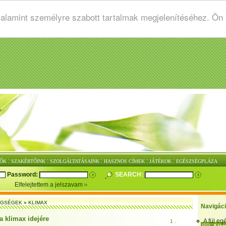
valamint személyre szabott tartalmak megjelenítéséhez. Ön
:
:
:
:
:
ŐK
SZAKÉRTŐINK
SZOLGÁLTATÁSAINK
HASZNOS CÍMEK
JÁTÉKOK
EGÉSZSÉGPLÁZA
Password:
SEARCH:
Elfelejtettem a jelszavam
EGSÉGEK
»
KLIMAX
Navigác
a klimax idejére
A fül e
1 .