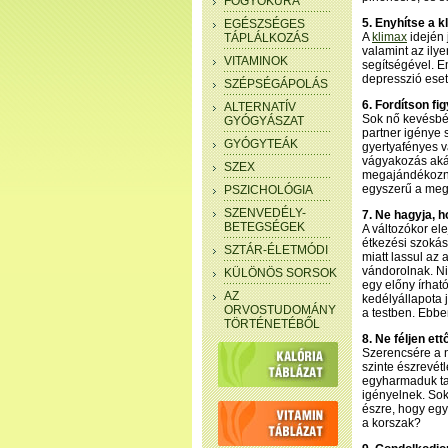
FOGYÓKÚRA
5. Enyhítse a k
EGÉSZSÉGES
A
klimax
idején 
TÁPLÁLKOZÁS
valamint az ily
VITAMINOK
segítségével. E
depresszió eset
SZÉPSÉGÁPOLÁS
6. Fordítson fi
ALTERNATÍV
Sok nő kevésbé 
GYÓGYÁSZAT
partner igénye 
GYÓGYTEÁK
gyertyafényes v
vágyakozás akár
SZEX
megajándékozni 
egyszerű a mego
PSZICHOLÓGIA
SZENVEDÉLY-
7. Ne hagyja, h
BETEGSÉGEK
A változókor el
étkezési szokás
SZTÁR-ÉLETMÓDI
miatt lassul az 
vándorolnak. N
KÜLÖNÖS SORSOK
egy előny írhat
AZ
kedélyállapota 
ORVOSTUDOMÁNY
a testben. Ebbe
TÖRTÉNETÉBŐL
8. Ne féljen ett
Szerencsére a 
szinte észrevét
egyharmaduk ta
igényelnek. Sok
észre, hogy egy
a korszak?