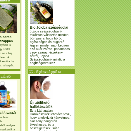
atunk
Bio Jojoba szépségolaj
Jojoba szépségolajunk
tökéletes választás minden
s-sörös
bőrtípusra, hogy bőröd
szappan
egészséges és sugárzó
legyen minden nap. Legyen
nyáink is
szó akár zsíros, pattanásos
gy sörtől
vagy száraz, érzékeny
 nő a haj,
bőrről, Jojoba
 lesz. A
Szépségolajunk mindig a
kkenti a haj
segítségedre lesz.
t, a korpát.
- Egészségpláza
ajánlatunk -
ajánló
Újratölthető
hallókészülék
Ez a Láthatatlan
ító koktél
Hallókészülék lehetővé teszi,
hogy a televíziót kényelmes,
osabb és
alacsony hangerőn
ebb
élvezhesse, és a
kből, melyek
beszélgetések, sőt a
 serkentik a