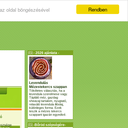
Rendben
 az oldal böngészésével
- 2026 ajánlata -
Levendulás
Mézestekercs szappan
Tökéletes választás, ha a
levendula szerelmese vagy.
Tápláló méz, gazdag
sheavaj-tartalom, nyugtató,
relaxáló levendula illóolaj,
különleges forma. Ezek
teszik a mézes tekercs
szappant igazán egyedivé.
ió
-Bőröd szépségére-
gészsége