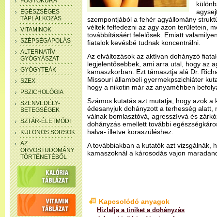
FOGYÓKÚRA
különb
agysejt
EGÉSZSÉGES
TÁPLÁLKOZÁS
szempontjából a fehér agyállomány struktú
véltek felfedezni az agy azon területein, m
VITAMINOK
továbbításáért felelősek. Emiatt valamilye
SZÉPSÉGÁPOLÁS
fiatalok kevésbé tudnak koncentrálni.
ALTERNATÍV
Az elváltozások az aktívan dohányzó fiatal
GYÓGYÁSZAT
legjelentősebbek, ami arra utal, hogy az 
GYÓGYTEÁK
kamaszkorban. Ezt támasztja alá Dr. Rich
Missouri állambeli gyermekpszichiáter kutat
SZEX
hogy a nikotin már az anyaméhben befolyás
PSZICHOLÓGIA
Számos kutatás azt mutatja, hogy azok a 
SZENVEDÉLY-
édesanyjuk dohányzott a terhesség alatt,
BETEGSÉGEK
válnak bomlasztóvá, agresszívvá és zárkózo
SZTÁR-ÉLETMÓDI
dohányzás emellett további egészségkáros
halva- illetve koraszüléshez.
KÜLÖNÖS SORSOK
AZ
A továbbiakban a kutatók azt vizsgálnák, 
ORVOSTUDOMÁNY
kamaszoknál a károsodás vajon maradan
TÖRTÉNETÉBŐL
Kapcsolódó anyagok
Hizlalja a tiniket a dohányzás