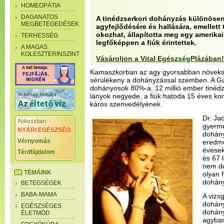
HOMEOPÁTIA
DAGANATOS
A tinédzserkori dohányzás különösen 
MEGBETEGEDÉSEK
agyfejlődésére és hallására, emellett
okozhat, állapította meg egy amerikai 
TERHESSÉG
legfőképpen a fiúk érintettek.
A MAGAS
KOLESZTERINSZINT
Vásároljon a Vital EgészségPlázában!
Kamaszkorban az agy gyorsabban növeksz
sérülékeny a dohányzással szemben. A Gua
dohányosok 80%-a, 12 millió ember tinédz
lányok negyede, a fiúk hatoda 15 éves ko
káros szenvedélyének.
Dr. Ja
gyerme
NYÁRI EGÉSZSÉG
dohány
Vérnyomás
eredmé
évesek
Térdfájdalom
és 67 
nem do
TÉMÁINK
olyan 
dohány
BETEGSÉGEK
BABA-MAMA
A vizs
dohány
EGÉSZSÉGES
dohány
ÉLETMÓD
agyban