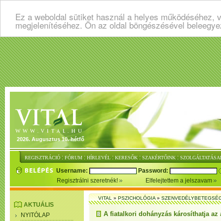
Ez a weboldal sütiket használ a helyes működéséhez, v
megjelenítéséhez. Ön az oldal böngészésével beleegye
2026. Augusztus 10. hétfő
:
:
:
:
:
REGISZTRÁCIÓ
FÓRUM
HÍRLEVÉL
KERESŐK
SZAKÉRTŐINK
SZOLGÁLTATÁSA
Username:
Password:
Regisztrálni szeretnék!
Elfelejtettem a jelszavam
VITAL
»
PSZICHOLÓGIA
»
SZENVEDÉLYBETEGSÉ
AKTUÁLIS
A fiatalkori dohányzás károsíthatja az 
NYITÓLAP