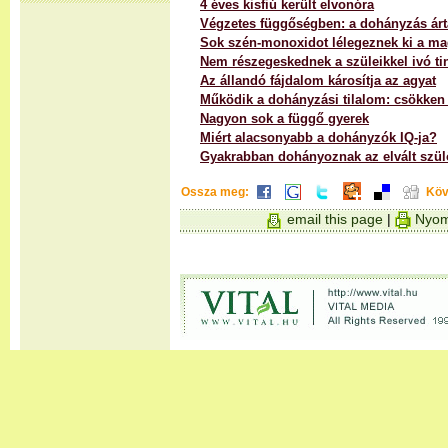
4 éves kisfiú került elvonóra
Végzetes függőségben: a dohányzás árt
Sok szén-monoxidot lélegeznek ki a m
Nem részegeskednek a szüleikkel ivó ti
Az állandó fájdalom károsítja az agyat
Működik a dohányzási tilalom: csökke
Nagyon sok a függő gyerek
Miért alacsonyabb a dohányzók IQ-ja?
Gyakrabban dohányoznak az elvált szü
Ossza meg:
Köv
email this page
|
Nyom