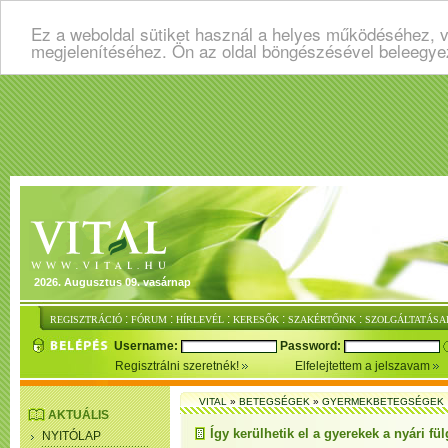
Ez a weboldal sütiket használ a helyes működéséhez, v
megjelenítéséhez. Ön az oldal böngészésével beleegye
2026. Augusztus 09. vasárnap
:
:
:
:
:
REGISZTRÁCIÓ
FÓRUM
HÍRLEVÉL
KERESŐK
SZAKÉRTŐINK
SZOLGÁLTATÁSA
Username:
Password:
Regisztrálni szeretnék!
Elfelejtettem a jelszavam
VITAL
»
BETEGSÉGEK
»
GYERMEKBETEGSÉGEK
AKTUÁLIS
Így kerülhetik el a gyerekek a nyári fü
NYITÓLAP