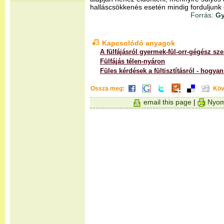
halláscsökkenés esetén mindig forduljunk
Forrás:
Gy
Kapcsolódó anyagok
A fülfájásról gyermek-fül-orr-gégész s
Fülfájás télen-nyáron
Füles kérdések a fültisztításról - hogy
Ossza meg:
Köv
email this page
|
Nyom