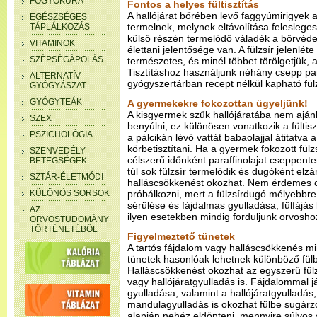
FOGYÓKÚRA
Fontos a helyes fültisztítás
A hallójárat bőrében levő faggyúmirigyek
EGÉSZSÉGES
termelnek, melynek eltávolítása felesleges,
TÁPLÁLKOZÁS
külső részén termelődő váladék a bőrvéde
VITAMINOK
élettani jelentősége van. A fülzsír jelenlé
SZÉPSÉGÁPOLÁS
természetes, és minél többet törölgetjük, 
Tisztításhoz használjunk néhány csepp par
ALTERNATÍV
gyógyszertárban recept nélkül kapható fülz
GYÓGYÁSZAT
GYÓGYTEÁK
A gyermekekre fokozottan ügyeljünk!
A kisgyermek szűk hallójáratába nem aján
SZEX
benyúlni, ez különösen vonatkozik a fültis
PSZICHOLÓGIA
a pálcikán lévő vattát babaolajjal átitatva
körbetisztítani. Ha a gyermek fokozott fül
SZENVEDÉLY-
célszerű időnként paraffinolajat cseppent
BETEGSÉGEK
túl sok fülzsír termelődik és dugóként elzár
SZTÁR-ÉLETMÓDI
halláscsökkenést okozhat. Nem érdemes ot
KÜLÖNÖS SORSOK
próbálkozni, mert a fülzsírdugó mélyebbre 
sérülése és fájdalmas gyulladása, fülfájás
AZ
ilyen esetekben mindig forduljunk orvosho
ORVOSTUDOMÁNY
TÖRTÉNETÉBŐL
Figyelmeztető tünetek
A tartós fájdalom vagy halláscsökkenés min
tünetek hasonlóak lehetnek különböző fül
Halláscsökkenést okozhat az egyszerű fülz
vagy hallójáratgyulladás is. Fájdalommal já
gyulladása, valamint a hallójáratgyulladás, 
mandulagyulladás is okozhat fülbe sugárz
alapján nehéz eldönteni, mennyire súlyos a