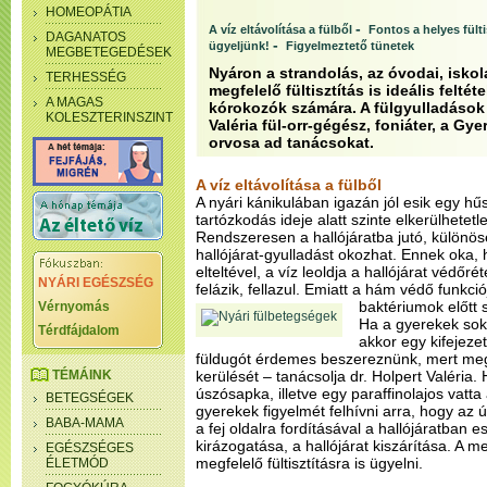
HOMEOPÁTIA
-
A víz eltávolítása a fülből
Fontos a helyes fülti
DAGANATOS
-
ügyeljünk!
Figyelmeztető tünetek
MEGBETEGEDÉSEK
Nyáron a strandolás, az óvodai, isko
TERHESSÉG
megfelelő fültisztítás is ideális feltét
A MAGAS
kórokozók számára. A fülgyulladások 
KOLESZTERINSZINT
Valéria fül-orr-gégész, foniáter, a 
orvosa ad tanácsokat.
A víz eltávolítása a fülből
A nyári kánikulában igazán jól esik egy hű
tartózkodás ideje alatt szinte elkerülhetetl
Rendszeresen a hallójáratba jutó, különös
hallójárat-gyulladást okozhat. Ennek oka
elteltével, a víz leoldja a hallójárat védőr
NYÁRI EGÉSZSÉG
felázik, fellazul. Emiatt a hám védő funkc
baktériumok előtt 
Vérnyomás
Ha a gyerekek sok i
Térdfájdalom
akkor egy kifejezet
füldugót érdemes beszereznünk, mert mege
TÉMÁINK
kerülését – tanácsolja dr. Holpert Valéria
úszósapka, illetve egy paraffinolajos vatt
BETEGSÉGEK
gyerekek figyelmét felhívni arra, hogy az 
BABA-MAMA
a fej oldalra fordításával a hallójáratban 
kirázogatása, a hallójárat kiszárítása. A 
EGÉSZSÉGES
megfelelő fültisztításra is ügyelni.
ÉLETMÓD