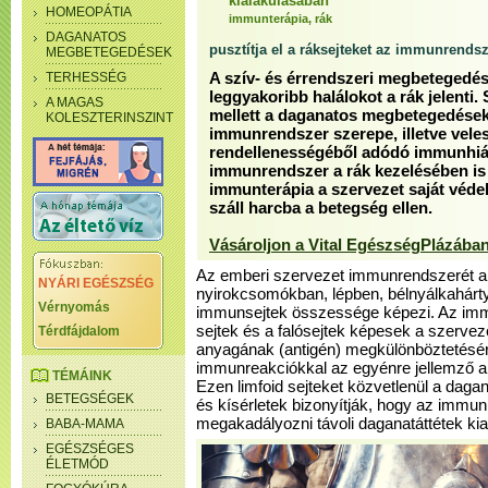
kialakulásában
HOMEOPÁTIA
immunterápia, rák
DAGANATOS
pusztítja el a ráksejteket az immunrends
MEGBETEGEDÉSEK
TERHESSÉG
A szív- és érrendszeri megbetegedés
leggyakoribb halálokot a rák jelenti
A MAGAS
mellett a daganatos megbetegedések 
KOLESZTERINSZINT
immunrendszer szerepe, illetve veles
rendellenességéből adódó immunhián
immunrendszer a rák kezelésében is 
immunterápia a szervezet saját véde
száll harcba a betegség ellen.
Vásároljon a Vital EgészségPlázában
Az emberi szervezet immunrendszerét a 
NYÁRI EGÉSZSÉG
nyirokcsomókban, lépben, bélnyálkahárty
Vérnyomás
immunsejtek összessége képezi. Az immu
sejtek és a falósejtek képesek a szervez
Térdfájdalom
anyagának (antigén) megkülönböztetésére,
immunreakciókkal az egyénre jellemző a
TÉMÁINK
Ezen limfoid sejteket közvetlenül a dagan
BETEGSÉGEK
és kísérletek bizonyítják, hogy az immu
megakadályozni távoli daganatáttétek kia
BABA-MAMA
EGÉSZSÉGES
ÉLETMÓD