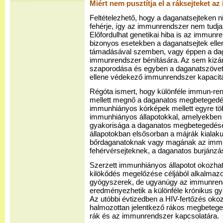
Miért nem pusztítja el a ráksejteket 
Feltételezhető, hogy a daganatsejteken n
fehérje, így az immunrendszer nem tudja 
Előfordulhat genetikai hiba is az immunr
bizonyos esetekben a daganatsejtek ell
támadásával szemben, vagy éppen a dag
immunrendszer bénítására. Az sem kizár
szaporodása és egyben a daganatszövet
ellene védekező immunrendszer kapacit
Régóta ismert, hogy különféle immun-ren
mellett megnő a daganatos megbetegedés
immunhiányos kórképek mellett egyre töb
immunhiányos állapotokkal, amelyekbe
gyakorisága a daganatos megbetegedés
állapotokban elsősorban a májrák kialaku
bőrdaganatoknak vagy magának az immu
fehérvérsejteknek, a daganatos burjánzá
Szerzett immunhiányos állapotot okozhat
kilökődés megelőzése céljából alkalmazot
gyógyszerek, de ugyanúgy az immunrend
eredményezhetik a különféle krónikus g
Az utóbbi évtizedben a HIV-fertőzés ok
halmozottan jelentkező rákos megbeteged
rák és az immunrendszer kapcsolatára.