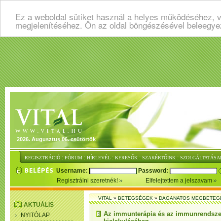
Ez a weboldal sütiket használ a helyes működéséhez, v
megjelenítéséhez. Ön az oldal böngészésével beleegye
2026. Augusztus 06. csütörtök
:
:
:
:
:
REGISZTRÁCIÓ
FÓRUM
HÍRLEVÉL
KERESŐK
SZAKÉRTŐINK
SZOLGÁLTATÁSA
Username:
Password:
Regisztrálni szeretnék!
Elfelejtettem a jelszavam
VITAL
»
BETEGSÉGEK
»
DAGANATOS MEGBETEG
AKTUÁLIS
Az immunterápia és az immunrendszer
NYITÓLAP