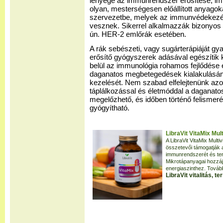
lényege az immunrendszer erősítése, im
olyan, mesterségesen előállított anyagokat
szervezetbe, melyek az immunvédekezés
vesznek. Sikerrel alkalmazzák bizonyos
ún. HER-2 emlőrák esetében.
A rák sebészeti, vagy sugárterápiáját g
erősítő gyógyszerek adásával egészítik
belül az immunológia rohamos fejlődése e
daganatos megbetegedések kialakulásá
kezelését. Nem szabad elfelejtenünk a
táplálkozással és életmóddal a dagana
megelőzhető, és időben történő felismer
gyógyítható.
LibraVit VitaMix Mul
A LibraVit VitaMix Mult
összetevői támogatják a
immunrendszerét és terhel
Mikrotápanyagai hozzáj
energiaszinthez. Tovább
LibraVit vitalitás, 