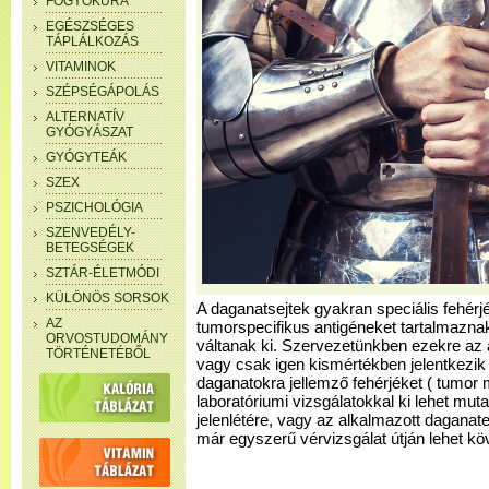
FOGYÓKÚRA
EGÉSZSÉGES
TÁPLÁLKOZÁS
VITAMINOK
SZÉPSÉGÁPOLÁS
ALTERNATÍV
GYÓGYÁSZAT
GYÓGYTEÁK
SZEX
PSZICHOLÓGIA
SZENVEDÉLY-
BETEGSÉGEK
SZTÁR-ÉLETMÓDI
KÜLÖNÖS SORSOK
A daganatsejtek gyakran speciális fehérj
AZ
tumorspecifikus antigéneket tartalmazn
ORVOSTUDOMÁNY
váltanak ki. Szervezetünkben ezekre az 
TÖRTÉNETÉBŐL
vagy csak igen kismértékben jelentkezi
daganatokra jellemző fehérjéket ( tumor 
laboratóriumi vizsgálatokkal ki lehet mut
jelenlétére, vagy az alkalmazott dagana
már egyszerű vérvizsgálat útján lehet köv