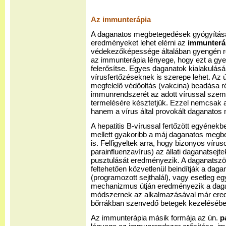
Az immunterápia
A daganatos megbetegedések gyógyításá
eredményeket lehet elérni az
immunterá
védekezőképessége általában gyengén re
az immunterápia lényege, hogy ezt a gy
felerősítse. Egyes daganatok kialakulásá
vírusfertőzéseknek is szerepe lehet. Az 
megfelelő védőoltás (vakcina) beadása r
immunrendszerét az adott vírussal szemb
termelésére késztetjük. Ezzel nemcsak a
hanem a vírus által provokált daganatos 
A hepatitis B-vírussal fertőzött egyének
mellett gyakoribb a máj daganatos megb
is. Felfigyeltek arra, hogy bizonyos vírus
parainfluenzavírus) az állati daganatsejt
pusztulását eredményezik. A daganatszöve
feltehetően közvetlenül beindítják a da
(programozott sejthalál), vagy esetleg eg
mechanizmus útján eredményezik a daga
módszernek az alkalmazásával már ered
bőrrákban szenvedő betegek kezelésébe
Az immunterápia másik formája az ún.
p