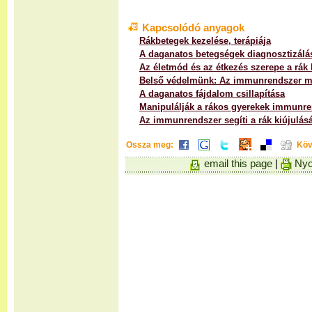
Kapcsolódó anyagok
Rákbetegek kezelése, terápiája
A daganatos betegségek diagnosztizálá
Az életmód és az étkezés szerepe a rák
Belső védelmünk: Az immunrendszer 
A daganatos fájdalom csillapítása
Manipulálják a rákos gyerekek immunre
Az immunrendszer segíti a rák kiújulásá
Ossza meg:
Köv
email this page
|
Nyo