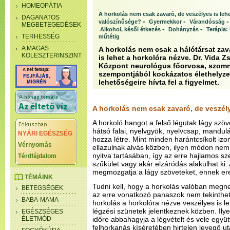
HOMEOPÁTIA
A horkolás nem csak zavaró, de veszélyes is leh
DAGANATOS
-
-
valószínűsége?
Gyermekkor
Várandósság
MEGBETEGEDÉSEK
-
-
Alkohol, késői étkezés
Dohányzás
Terápia:
TERHESSÉG
műtétig
A MAGAS
A horkolás nem csak a hálótársat zav
KOLESZTERINSZINT
is lehet a horkolóra nézve. Dr. Vida 
Központ neurológus főorvosa, szomn
szempontjából kockázatos élethelyze
lehetőségeire hívta fel a figyelmet.
A horkolás nem csak zavaró, de veszély
A horkoló hangot a felső légutak lágy szöv
hátsó falai, nyelvgyök, nyelvcsap, mandulá
NYÁRI EGÉSZSÉG
hozza létre. Mint minden harántcsíkolt izom
Vérnyomás
ellazulnak alvás közben, ilyen módon nem 
nyitva tartásában, így az erre hajlamos sz
Térdfájdalom
szűkület vagy akár elzáródás alakulhat ki.
megmozgatja a lágy szöveteket, ennek er
TÉMÁINK
Tudni kell, hogy a horkolás valóban megneh
BETEGSÉGEK
az erre vonatkozó panaszok nem tekinthet
BABA-MAMA
horkolás a horkolóra nézve veszélyes is l
légzési szünetek jelentkeznek közben. Ily
EGÉSZSÉGES
ÉLETMÓD
időre abbahagyja a légvételt és vele együ
felhorkanás kíséretében hirtelen levegő u