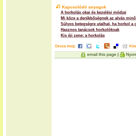
Kapcsolódó anyagok
A horkolás okai és kezelési módjai
Mi köze a derékbőségnek az alvás min
Súlyos betegségre utalhat, ha horkol a 
Hasznos tanácsok horkolóknak
Kis éji zene: a horkolás
Ossza meg:
Köv
email this page
|
Nyom