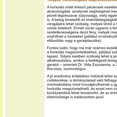
A horkolás miatt érkező páciensek esetébe
alvásvizsgálat, amelynek segítségével megá
jelzett légzészavar súlyossága, mely egy
is. A beteg tüneteitől és kísérőbetegségei
vizsgálatra lehet szükség, melyek közül a f
szinte kötelező. Ennek során ugyanis a fe
rendellenességeire derül fény, melyek me
enyhítheti a tüneteket (például orrsövényfe
eltávolítás vagy a garatplasztika).
Fontos tudni, hogy ma már számos kezelé
a horkolás megszüntetéséhez, például száj
tapasz. Súlyos esetben szükség lehet a po
alkalmazására, amikor a belélegzett leveg
garatot – ismerteti Dr. Vida Zsuzsanna, a
főorvosa, szomnológus.
A jó eredmény érdekében indokolt lehet az
csökkentése, a dohányzással való felhagy
minimalizálása mind hozzájárulhatnak a gy
horkolás megszüntethető, és ezzel nem c
kockázatokkal lehet leszámolni, de az érin
életminősége is határozottan javul.