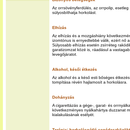
Az orrsövényferdülés, az orrpolip, esetleg 
súlyosbíthatja horkolást.
Elhízás
Az elhízás és a mozgáshiány következmén
izomtónus is ernyedtebbé válik, ezért nő a
Súlyosabb elhízás esetén zsírréteg rakódi
garatizomzat közé is, ráadásul a vastagabb
levegőjáratot.
Alkohol, késői étkezés
Az alkohol és a késő esti bőséges étkezés
tompítása révén hajlamosít a horkolásra.
Dohányzás
A cigarettázás a gége-, garat- és orrnyálka 
következményes nyálkahártya duzzanat mia
kialakulásának esélyét.
Terápia: horkolásgátló segédeszközökt