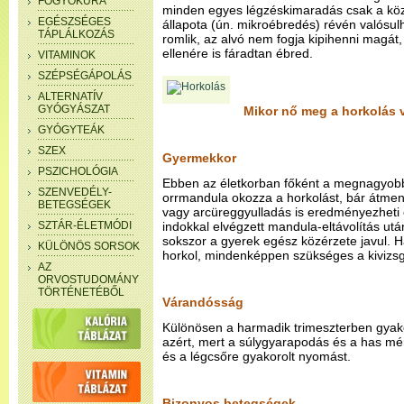
FOGYÓKÚRA
minden egyes légzéskimaradás csak a köz
EGÉSZSÉGES
állapota (ún. mikroébredés) révén valósu
TÁPLÁLKOZÁS
romlik, az alvó nem fogja kipihenni magát,
ellenére is fáradtan ébred.
VITAMINOK
SZÉPSÉGÁPOLÁS
ALTERNATÍV
GYÓGYÁSZAT
Mikor nő meg a horkolás 
GYÓGYTEÁK
SZEX
Gyermekkor
PSZICHOLÓGIA
Ebben az életkorban főként a megnagyobb
SZENVEDÉLY-
orrmandula okozza a horkolást, bár átme
BETEGSÉGEK
vagy arcüreggyulladás is eredményezheti 
SZTÁR-ÉLETMÓDI
indokkal elvégzett mandula-eltávolítás utá
sokszor a gyerek egész közérzete javul.
KÜLÖNÖS SORSOK
horkol, mindenképpen szükséges a kivizsg
AZ
ORVOSTUDOMÁNY
TÖRTÉNETÉBŐL
Várandósság
Különösen a harmadik trimeszterben gyako
azért, mert a súlygyarapodás és a has mér
és a légcsőre gyakorolt nyomást.
Bizonyos betegségek