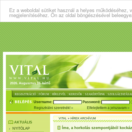
Ez a weboldal sütiket használ a helyes működéséhez, v
megjelenítéséhez. Ön az oldal böngészésével beleegye
2026. Augusztus 10. hétfő
:
:
:
:
:
REGISZTRÁCIÓ
FÓRUM
HÍRLEVÉL
KERESŐK
SZAKÉRTŐINK
SZOLGÁLTATÁSA
Username:
Password:
Regisztrálni szeretnék!
Elfelejtettem a jelszavam
VITAL
»
HÍREK ARCHÍVUM
AKTUÁLIS
Íme, a horkolás szempontjából kockáz
NYITÓLAP