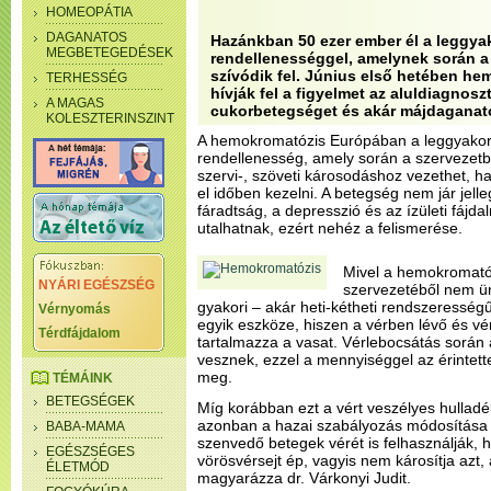
HOMEOPÁTIA
DAGANATOS
Hazánkban 50 ezer ember él a leggyak
MEGBETEGEDÉSEK
rendellenességgel, amelynek során a
szívódik fel. Június első hetében he
TERHESSÉG
hívják fel a figyelmet az aluldiagnosz
A MAGAS
cukorbetegséget és akár májdaganato
KOLESZTERINSZINT
A hemokromatózis Európában a leggyakori
rendellenesség, amely során a szervezetb
szervi-, szöveti károsodáshoz vezethet, h
el időben kezelni. A betegség nem jár jell
fáradtság, a depresszió és az ízületi fájd
utalhatnak, ezért nehéz a felismerése.
Mivel a hemokromató
NYÁRI EGÉSZSÉG
szervezetéből nem ür
gyakori – akár heti-kétheti rendszerességű
Vérnyomás
egyik eszköze, hiszen a vérben lévő és v
Térdfájdalom
tartalmazza a vasat. Vérlebocsátás során a
vesznek, ezzel a mennyiséggel az érintet
meg.
TÉMÁINK
BETEGSÉGEK
Míg korábban ezt a vért veszélyes hulladé
azonban a hazai szabályozás módosítása
BABA-MAMA
szenvedő betegek vérét is felhasználják, 
EGÉSZSÉGES
vörösvérsejt ép, vagyis nem károsítja azt,
ÉLETMÓD
magyarázza dr. Várkonyi Judit.