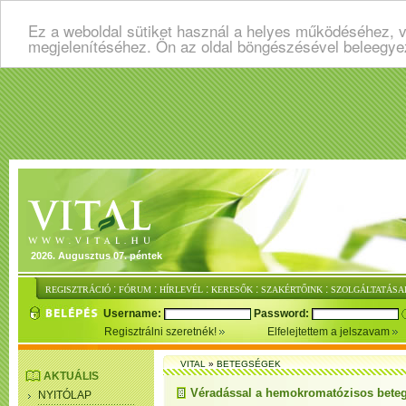
Ez a weboldal sütiket használ a helyes működéséhez, v
megjelenítéséhez. Ön az oldal böngészésével beleegye
2026. Augusztus 07. péntek
:
:
:
:
:
REGISZTRÁCIÓ
FÓRUM
HÍRLEVÉL
KERESŐK
SZAKÉRTŐINK
SZOLGÁLTATÁSA
Username:
Password:
Regisztrálni szeretnék!
Elfelejtettem a jelszavam
VITAL
»
BETEGSÉGEK
AKTUÁLIS
Véradással a hemokromatózisos beteg
NYITÓLAP