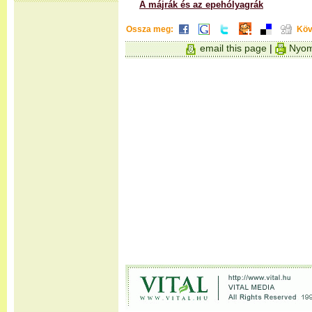
A májrák és az epehólyagrák
Ossza meg:
Köv
email this page
|
Nyom