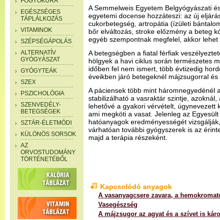
FOGYÓKÚRA
A Semmelweis Egyetem Belgyógyászati és
EGÉSZSÉGES
egyetemi docense hozzáteszi: az új eljárás
TÁPLÁLKOZÁS
cukorbetegség, artropátia (ízületi bántalom
VITAMINOK
bőr elváltozás, stroke előzmény a beteg kó
egyéb szempontnak megfelel, akkor lehet
SZÉPSÉGÁPOLÁS
ALTERNATÍV
A betegségben a fiatal férfiak veszélyezte
GYÓGYÁSZAT
hölgyek a havi ciklus során természetes m
időben fel nem ismert, több évtizedig hor
GYÓGYTEÁK
éveikben járó betegeknél májzsugorral és m
SZEX
A páciensek több mint háromnegyedénél a
PSZICHOLÓGIA
stabilizálható a vasraktár szintje, azoknál
SZENVEDÉLY-
lehetővé a gyakori vérvételt, úgynevezett k
BETEGSÉGEK
ami megköti a vasat. Jelenleg az Egyesül
hatóanyagok eredményességét vizsgálják,
SZTÁR-ÉLETMÓDI
várhatóan további gyógyszerek is az érint
KÜLÖNÖS SORSOK
majd a terápia részeként.
AZ
ORVOSTUDOMÁNY
TÖRTÉNETÉBŐL
Kapcsolódó anyagok
A vasanyagcsere zavara, a hemokromat
Vasegészség
A májzsugor az agyat és a szívet is káro