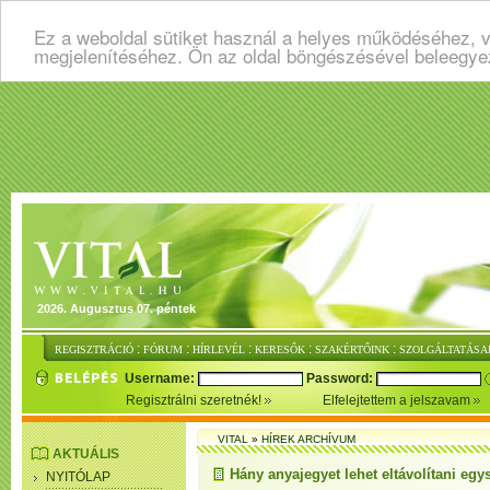
Ez a weboldal sütiket használ a helyes működéséhez, v
megjelenítéséhez. Ön az oldal böngészésével beleegye
2026. Augusztus 07. péntek
:
:
:
:
:
REGISZTRÁCIÓ
FÓRUM
HÍRLEVÉL
KERESŐK
SZAKÉRTŐINK
SZOLGÁLTATÁSA
Username:
Password:
Regisztrálni szeretnék!
Elfelejtettem a jelszavam
VITAL
»
HÍREK ARCHÍVUM
AKTUÁLIS
Hány anyajegyet lehet eltávolítani egy
NYITÓLAP