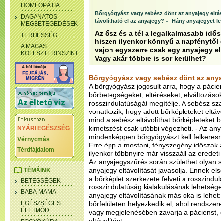
HOMEOPÁTIA
Bőrgyógyász vagy sebész dönt az anyajegy eltáv
DAGANATOS
-
távolítható el az anyajegy?
Hány anyajegyet le
MEGBETEGEDÉSEK
Az ősz és a tél a legalkalmasabb idő
TERHESSÉG
hiszen ilyenkor könnyű a napfénytől e
A MAGAS
vajon egyszerre csak egy anyajegy e
KOLESZTERINSZINT
Vagy akár többre is sor kerülhet?
Bőrgyógyász vagy sebész dönt az anyaj
A bőrgyógyász jogosult arra, hogy a pácien
bőrbetegségeket, eltéréseket, elváltozások
rosszindulatúságát megítélje. A sebész sz
vonatkozik, hogy adott bőrképleteket eltá
mind a sebész eltávolíthat bőrképleteket 
kimetszést csak utóbbi végezheti. - Az any
NYÁRI EGÉSZSÉG
mindenképpen bőrgyógyászt kell felkeres
Vérnyomás
Erre épp a mostani, fényszegény időszak 
Térdfájdalom
ilyenkor többnyire már visszaáll az eredet
Az anyajegyszűrés során születhet olyan
anyajegy eltávolítását javasolja. Ennek el
TÉMÁINK
a bőrképlet szerkezete felveti a rosszindu
BETEGSÉGEK
rosszindulatúság kialakulásának lehetség
BABA-MAMA
anyajegy eltávolításának más oka is lehet
EGÉSZSÉGES
bőrfelületen helyezkedik el, ahol rendszere
ÉLETMÓD
vagy megjelenésében zavarja a pácienst, 
eltávolítást.