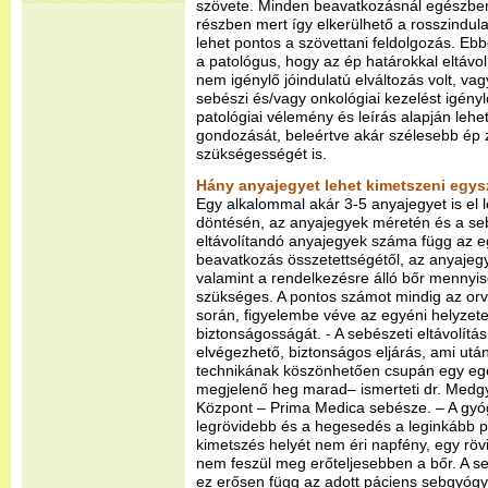
szövete. Minden beavatkozásnál egészben 
részben mert így elkerülhető a rosszindula
lehet pontos a szövettani feldolgozás. Ebb
a patológus, hogy az ép határokkal eltávolí
nem igénylő jóindulatú elváltozás volt, vag
sebészi és/vagy onkológiai kezelést igény
patológiai vélemény és leírás alapján leh
gondozását, beleértve akár szélesebb ép
szükségességét is.
Hány anyajegyet lehet kimetszeni egys
Egy alkalommal akár 3-5 anyajegyet is el l
döntésén, az anyajegyek méretén és a sebé
eltávolítandó anyajegyek száma függ az e
beavatkozás összetettségétől, az anyajegy
valamint a rendelkezésre álló bőr mennyi
szükséges. A pontos számot mindig az orvo
során, figyelembe véve az egyéni helyzet
biztonságosságát. - A sebészeti eltávolítás
elvégezhető, biztonságos eljárás, ami utá
technikának köszönhetően csupán egy eg
megjelenő heg marad– ismerteti dr. Medg
Központ – Prima Medica sebésze. – A gyóg
legrövidebb és a hegesedés a leginkább 
kimetszés helyét nem éri napfény, egy rövi
nem feszül meg erőteljesebben a bőr. A se
ez erősen függ az adott páciens sebgyógyu