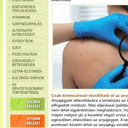
FOGYÓKÚRA
EGÉSZSÉGES
TÁPLÁLKOZÁS
VITAMINOK
SZÉPSÉGÁPOLÁS
ALTERNATÍV
GYÓGYÁSZAT
GYÓGYTEÁK
SZEX
PSZICHOLÓGIA
SZENVEDÉLY-
BETEGSÉGEK
SZTÁR-ÉLETMÓDI
KÜLÖNÖS SORSOK
AZ
ORVOSTUDOMÁNY
TÖRTÉNETÉBŐL
Csak kimetszéssel távolítható el az an
Anyajegyek eltávolítására a kimetszés az 
elfogadott módszer. Más eljárással (példáu
nem lehet egyértelműen meghatározni, ho
milyen mélyen jár a kezelést végző orvos a
egészében eltávolítani az anyajegyet. A s
pontosan követni lehet az anyajegy vonal