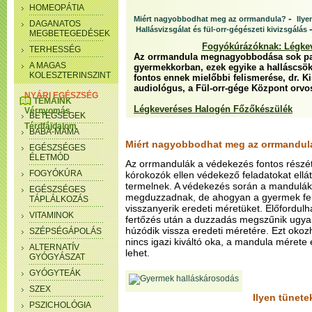
HOMEOPÁTIA
-
Miért nagyobbodhat meg az orrmandula?
Ilye
DAGANATOS
Hallásvizsgálat és fül-orr-gégészeti kivizsgálás
MEGBETEGEDÉSEK
Fogyókúrázóknak: Légke
TERHESSÉG
Az orrmandula megnagyobbodása sok pa
A MAGAS
gyermekkorban, ezek egyike a halláscsök
KOLESZTERINSZINT
fontos ennek mielőbbi felismerése, dr. Ki
audiológus, a Fül-orr-gége Központ orvos
NYÁRI EGÉSZSÉG
TÉMÁINK
Légkeveréses Halogén Főzőkészülék
Vérnyomás
BETEGSÉGEK
Térdfájdalom
BABA-MAMA
Miért nagyobbodhat meg az orrmandul
EGÉSZSÉGES
ÉLETMÓD
Az orrmandulák a védekezés fontos részét
FOGYÓKÚRA
kórokozók ellen védekező feladatokat ellát
termelnek. A védekezés során a mandulák
EGÉSZSÉGES
megduzzadnak, de ahogyan a gyermek fel
TÁPLÁLKOZÁS
visszanyerik eredeti méretüket. Előfordulh
VITAMINOK
fertőzés után a duzzadás megszűnik ugy
húzódik vissza eredeti méretére. Ezt okozha
SZÉPSÉGÁPOLÁS
nincs igazi kiváltó oka, a mandula mérete
ALTERNATÍV
lehet.
GYÓGYÁSZAT
GYÓGYTEÁK
SZEX
Ilyen tünete
PSZICHOLÓGIA