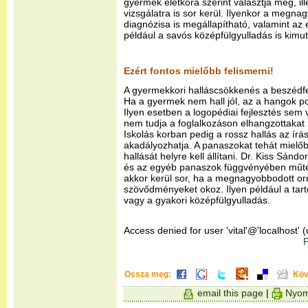
gyermek életkora szerint választja meg, ill
vizsgálatra is sor kerül. Ilyenkor a megn
diagnózisa is megállapítható, valamint az 
például a savós középfülgyulladás is kimut
Ezért fontos mielőbb felismerni!
A gyermekkori halláscsökkenés a beszédfe
Ha a gyermek nem hall jól, az a hangok po
Ilyen esetben a logopédiai fejlesztés sem
nem tudja a foglalkozáson elhangzottakat 
Iskolás korban pedig a rossz hallás az írás,
akadályozhatja. A panaszokat tehát mielőb
hallását helyre kell állítani. Dr. Kiss Sánd
és az egyéb panaszok függvényében műté
akkor kerül sor, ha a megnagyobbodott o
szövődményeket okoz. Ilyen például a tart
vagy a gyakori középfülgyulladás.
Access denied for user 'vital'@'localhost'
F
Ossza meg:
Köv
email this page
|
Nyom