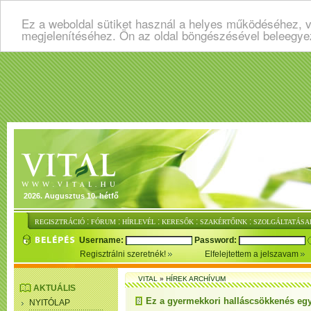
Ez a weboldal sütiket használ a helyes működéséhez, v
megjelenítéséhez. Ön az oldal böngészésével beleegye
2026. Augusztus 10. hétfő
:
:
:
:
:
REGISZTRÁCIÓ
FÓRUM
HÍRLEVÉL
KERESŐK
SZAKÉRTŐINK
SZOLGÁLTATÁSA
Username:
Password:
Regisztrálni szeretnék!
Elfelejtettem a jelszavam
VITAL
»
HÍREK ARCHÍVUM
AKTUÁLIS
Ez a gyermekkori halláscsökkenés egy
NYITÓLAP