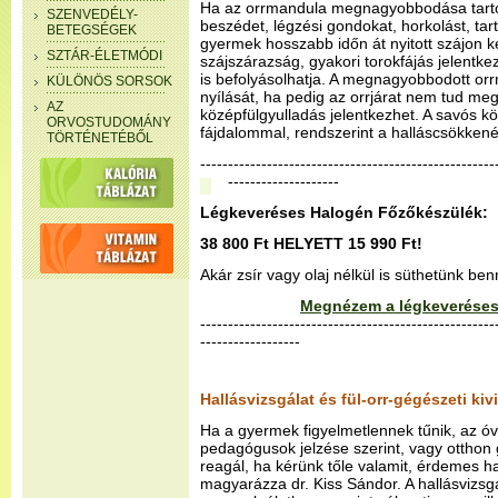
Ha az orrmandula megnagyobbodása tartó
SZENVEDÉLY-
beszédet, légzési gondokat, horkolást, tar
BETEGSÉGEK
gyermek hosszabb időn át nyitott szájon ke
SZTÁR-ÉLETMÓDI
szájszárazság, gyakori torokfájás jelentk
is befolyásolhatja. A megnagyobbodott orr
KÜLÖNÖS SORSOK
nyílását, ha pedig az orrjárat nem tud meg
AZ
középfülgyulladás jelentkezhet. A savós k
ORVOSTUDOMÁNY
fájdalommal, rendszerint a halláscsökkenés 
TÖRTÉNETÉBŐL
--------------------------------------------------
--------------------
Légkeveréses Halogén Főzőkészülék:
38 800 Ft HELYETT 15 990 Ft!
Akár zsír vagy olaj nélkül is süthetünk be
Megnézem a légkeveréses
-----------------------------------------------------
------------------
Hallásvizsgálat és fül-orr-gégészeti kiv
Ha a gyermek figyelmetlennek tűnik, az ó
pedagógusok jelzése szerint, vagy otthon
reagál, ha kérünk tőle valamit, érdemes hal
magyarázza dr. Kiss Sándor. A hallásvizsg