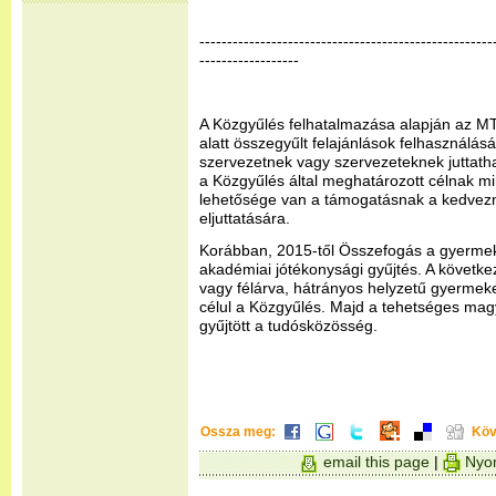
-----------------------------------------------------
------------------
A Közgyűlés felhatalmazása alapján az M
alatt összegyűlt felajánlások felhasználás
szervezetnek vagy szervezeteknek juttath
a Közgyűlés által meghatározott célnak mi
lehetősége van a támogatásnak a kedvez
eljuttatására.
Korábban, 2015-től Összefogás a gyermek
akadémiai jótékonysági gyűjtés. A követke
vagy félárva, hátrányos helyzetű gyermek
célul a Közgyűlés. Majd a tehetséges mag
gyűjtött a tudósközösség.
Ossza meg:
Köv
email this page
|
Nyom