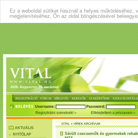
Ez a weboldal sütiket használ a helyes működéséhez, v
megjelenítéséhez. Ön az oldal böngészésével beleegye
2026. Augusztus 09. vasárnap
:
:
:
:
:
REGISZTRÁCIÓ
FÓRUM
HÍRLEVÉL
KERESŐK
SZAKÉRTŐINK
SZOLGÁLTATÁSA
Username:
Password:
Regisztrálni szeretnék!
Elfelejtettem a jelszavam
VITAL
»
HÍREK ARCHÍVUM
AKTUÁLIS
Sérült csecsemők és gyermekek rehabil
NYITÓLAP