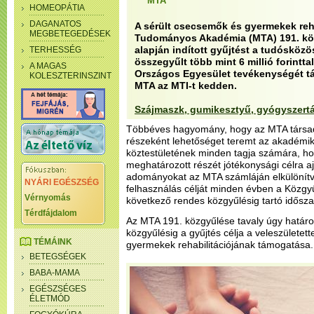
MTA
HOMEOPÁTIA
DAGANATOS
A sérült csecsemők és gyermekek reh
MEGBETEGEDÉSEK
Tudományos Akadémia (MTA) 191. kö
alapján indított gyűjtést a tudósköz
TERHESSÉG
összegyűlt több mint 6 millió forintta
A MAGAS
Országos Egyesület tevékenységét tám
KOLESZTERINSZINT
MTA az MTI-t kedden.
Szájmaszk, gumikesztyű, gyógyszert
Többéves hagyomány, hogy az MTA társada
részeként lehetőséget teremt az akadémik
köztestületének minden tagja számára, ho
meghatározott részét jótékonysági célra ajá
adományokat az MTA számláján elkülönítve 
NYÁRI EGÉSZSÉG
felhasználás célját minden évben a Közgy
Vérnyomás
következő rendes közgyűlésig tartó idősza
Térdfájdalom
Az MTA 191. közgyűlése tavaly úgy határoz
közgyűlésig a gyűjtés célja a veleszületet
TÉMÁINK
gyermekek rehabilitációjának támogatása.
BETEGSÉGEK
BABA-MAMA
EGÉSZSÉGES
ÉLETMÓD