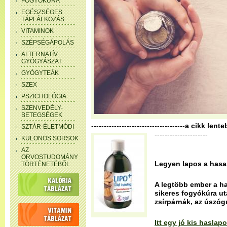
FOGYÓKÚRA
EGÉSZSÉGES
TÁPLÁLKOZÁS
VITAMINOK
SZÉPSÉGÁPOLÁS
ALTERNATÍV
GYÓGYÁSZAT
GYÓGYTEÁK
SZEX
PSZICHOLÓGIA
SZENVEDÉLY-
BETEGSÉGEK
-------------------------------------
a cikk lente
SZTÁR-ÉLETMÓDI
---------------------
KÜLÖNÖS SORSOK
AZ
ORVOSTUDOMÁNY
Legyen lapos a hasa
TÖRTÉNETÉBŐL
A legtöbb ember a ha
sikeres fogyókúra ut
zsírpárnák, az úszóg
Itt egy jó kis hasla