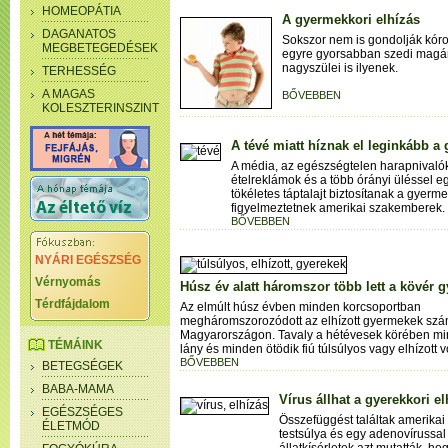
HOMEOPÁTIA
A gyermekkori elhízás
DAGANATOS
Sokszor nem is gondolják kór
MEGBETEGEDÉSEK
egyre gyorsabban szedi magára 
nagyszülei is ilyenek.
TERHESSÉG
A MAGAS
BŐVEBBEN
KOLESZTERINSZINT
A tévé miatt híznak el leginkább a
A média, az egészségtelen harapnivaló
ételreklámok és a több órányi üléssel e
tökéletes táptalajt biztosítanak a gyerm
figyelmeztetnek amerikai szakemberek.
BŐVEBBEN
NYÁRI EGÉSZSÉG
Vérnyomás
Húsz év alatt háromszor több lett a kövér g
Térdfájdalom
Az elmúlt húsz évben minden korcsoportban
megháromszorozódott az elhízott gyermekek sz
Magyarországon. Tavaly a hétévesek körében m
TÉMÁINK
lány és minden ötödik fiú túlsúlyos vagy elhízott vo
BŐVEBBEN
BETEGSÉGEK
BABA-MAMA
Vírus állhat a gyerekkori e
EGÉSZSÉGES
Összefüggést találtak amerika
ÉLETMÓD
testsúlya és egy adenovírussal 