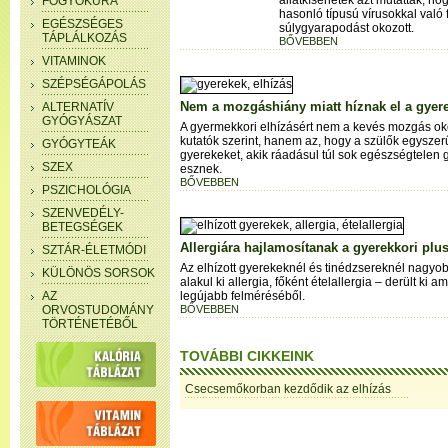
állatkísérletek azt mutatták, h
FOGYÓKÚRA
hasonló típusú vírusokkal való 
EGÉSZSÉGES
súlygyarapodást okozott.
TÁPLÁLKOZÁS
BŐVEBBEN
VITAMINOK
SZÉPSÉGÁPOLÁS
Nem a mozgáshiány miatt híznak el a gyer
ALTERNATÍV
GYÓGYÁSZAT
A gyermekkori elhízásért nem a kevés mozgás oko
kutatók szerint, hanem az, hogy a szülők egyszerű
GYÓGYTEÁK
gyerekeket, akik ráadásul túl sok egészségtelen g
SZEX
esznek.
BŐVEBBEN
PSZICHOLÓGIA
SZENVEDÉLY-
BETEGSÉGEK
Allergiára hajlamosítanak a gyerekkori plus
SZTÁR-ÉLETMÓDI
Az elhízott gyerekeknél és tinédzsereknél nagyob
KÜLÖNÖS SORSOK
alakul ki allergia, főként ételallergia – derült ki a
AZ
legújabb felméréséből.
ORVOSTUDOMÁNY
BŐVEBBEN
TÖRTÉNETÉBŐL
TOVÁBBI CIKKEINK
Csecsemőkorban kezdődik az elhízás