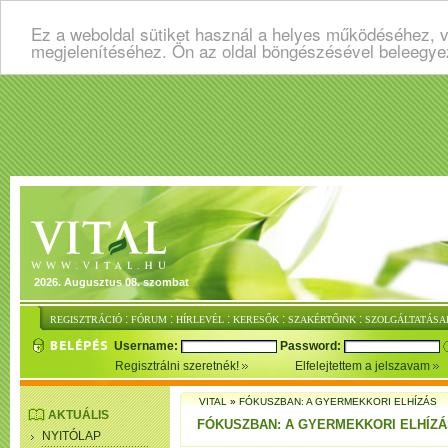
Ez a weboldal sütiket használ a helyes működéséhez, v
megjelenítéséhez. Ön az oldal böngészésével beleegye
2026. Augusztus 08. szombat
:
:
:
:
:
REGISZTRÁCIÓ
FÓRUM
HÍRLEVÉL
KERESŐK
SZAKÉRTŐINK
SZOLGÁLTATÁSA
Username:
Password:
Regisztrálni szeretnék!
Elfelejtettem a jelszavam
VITAL
»
FÓKUSZBAN: A GYERMEKKORI ELHÍZÁS
AKTUÁLIS
FÓKUSZBAN: A GYERMEKKORI ELHÍZÁ
NYITÓLAP