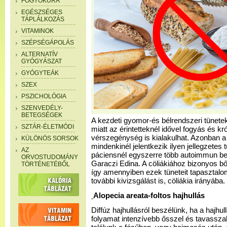
FOGYÓKÚRA
EGÉSZSÉGES
TÁPLÁLKOZÁS
VITAMINOK
SZÉPSÉGÁPOLÁS
ALTERNATÍV
GYÓGYÁSZAT
GYÓGYTEÁK
SZEX
PSZICHOLÓGIA
SZENVEDÉLY-
BETEGSÉGEK
A kezdeti gyomor-és bélrendszeri tünetek
SZTÁR-ÉLETMÓDI
miatt az érintetteknél idővel fogyás és k
vérszegénység is kialakulhat. Azonban 
KÜLÖNÖS SORSOK
mindenkinél jelentkezik ilyen jellegzetes
AZ
páciensnél egyszerre több autoimmun bet
ORVOSTUDOMÁNY
Garaczi Edina. A cöliákiához bizonyos bő
TÖRTÉNETÉBŐL
így amennyiben ezek tüneteit tapasztalo
további kivizsgálást is, cöliákia irányába.
Alopecia areata-foltos hajhullás
Diffúz hajhullásról beszélünk, ha a hajhu
folyamat intenzívebb ősszel és tavasszal,