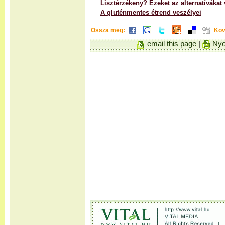
Lisztérzékeny? Ezeket az alternatívákat 
A gluténmentes étrend veszélyei
Ossza meg:
Köv
email this page
|
Nyo