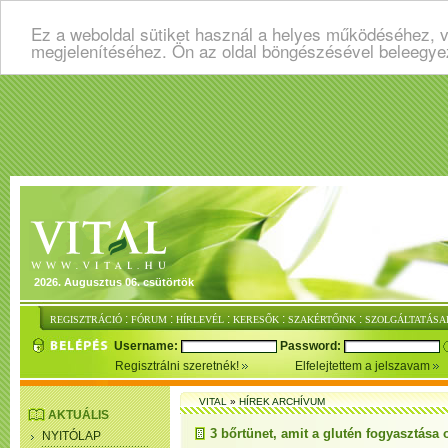
Ez a weboldal sütiket használ a helyes működéséhez, v
megjelenítéséhez. Ön az oldal böngészésével beleegye
2026. Augusztus 06. csütörtök
:
:
:
:
:
REGISZTRÁCIÓ
FÓRUM
HÍRLEVÉL
KERESŐK
SZAKÉRTŐINK
SZOLGÁLTATÁSA
Username:
Password:
Regisztrálni szeretnék!
Elfelejtettem a jelszavam
VITAL
»
HÍREK ARCHÍVUM
AKTUÁLIS
3 bőrtünet, amit a glutén fogyasztása
NYITÓLAP