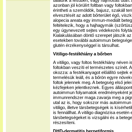
találunk a fésűben, vagy hajmosás után. 
azonban jól körülírt foltban vagy foltokban 
érintheti a szemöldök, bajusz, szakáll terü
elvesztését az adott bőrterület égő, viszk
alopecia areata egy immun-mediált bete
feltételezik, hogy a hajhagymák (szőrtüs
egy úgynevezett sejtes védekezés folytán 
Kialakulásában döntő szerepet játszik a
esetekben további autoimmun betegségek 
glutén érzékenységgel is társulhat.
Vitiligo-festékhiány a bőrben
A vitiligo, vagy foltos festékhiány néven 
foltokban veszíti el természetes színét. 
okozza: a festékanyagot előállító sejtek 
termelésük leáll, és a bőrön egyre növekv
foltok jelennek meg. A betegség első jele
kézfejeken jelentkeznek. Egyes álláspont
autoimmun folyamatok eredményeként jel
immunrendszer maga zavarja meg a pigm
utal az is, hogy sokszor más autoimmun 
vitiligo, illetve társbetegségek is kísérhet
is fennállhat. A vitiligo diagnózisa eseté
társbetegségeket is vizsgálni és a bete
részesíteni.
DHD-dermatitis herpetiformis