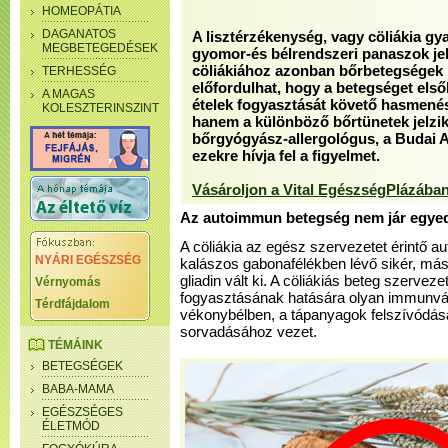
HOMEOPÁTIA
DAGANATOS
A lisztérzékenység, vagy cöliákia gy
MEGBETEGEDÉSEK
gyomor-és bélrendszeri panaszok jel
cöliákiához azonban bőrbetegségek i
TERHESSÉG
előfordulhat, hogy a betegséget első
A MAGAS
ételek fogyasztását követő hasmenés
KOLESZTERINSZINT
hanem a különböző bőrtünetek jelzik
bőrgyógyász-allergológus, a Budai 
ezekre hívja fel a figyelmet.
Vásároljon a Vital EgészségPlázában
Az autoimmun betegség nem jár egye
A cöliákia az egész szervezetet érintő 
NYÁRI EGÉSZSÉG
kalászos gabonafélékben lévő sikér, más
gliadin vált ki. A cöliákiás beteg szerveze
Vérnyomás
fogyasztásának hatására olyan immunvála
Térdfájdalom
vékonybélben, a tápanyagok felszívódásá
sorvadásához vezet.
TÉMÁINK
BETEGSÉGEK
BABA-MAMA
EGÉSZSÉGES
ÉLETMÓD