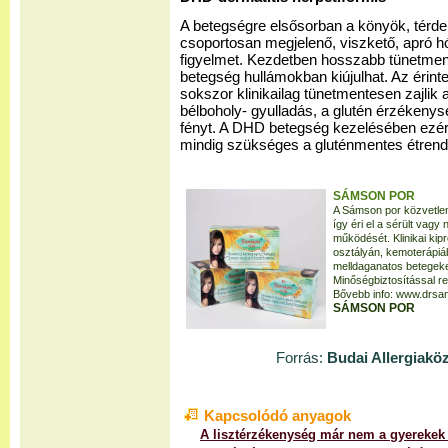
A betegségre elsősorban a könyök, térdek
csoportosan megjelenő, viszkető, apró hó
figyelmet. Kezdetben hosszabb tünetmen
betegség hullámokban kiújulhat. Az érinte
sokszor klinikailag tünetmentesen zajlik a
bélboholy- gyulladás, a glutén érzékenys
fényt. A DHD betegség kezelésében ezért
mindig szükséges a gluténmentes étrend 
SÁMSON POR
A Sámson por közvetlen
így éri el a sérült vag
működését. Klinikai k
osztályán, kemoterápiá
melldaganatos betegeken
Minőségbiztosítással re
Bővebb info: www.drsa
SÁMSON POR
Forrás:
Budai Allergiakö
Kapcsolódó anyagok
A lisztérzékenység már nem a gyerekek