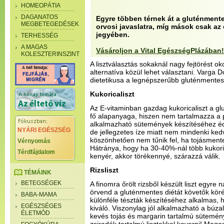
HOMEOPÁTIA
DAGANATOS
Egyre többen térnek át a gluténmente
MEGBETEGEDÉSEK
orvosi javaslatra, míg mások csak a
jegyében.
TERHESSÉG
A MAGAS
Vásároljon a Vital EgészségPlázában!
KOLESZTERINSZINT
A lisztválasztás sokaknál nagy fejtörést 
alternatíva közül lehet választani. Varga 
dietetikusa a legnépszerűbb gluténmentes l
Kukoricaliszt
Az E-vitaminban gazdag kukoricaliszt a gl
fő alapanyaga, hiszen nem tartalmazza a p
alkalmazható sütemények készítéséhez é
NYÁRI EGÉSZSÉG
de jellegzetes íze miatt nem mindenki ked
köszönhetően nem tűnik fel, ha tojásment
Vérnyomás
Hátránya, hogy ha 30-40%-nál több kukoric
Térdfájdalom
kenyér, akkor törékennyé, szárazzá válik.
Rizsliszt
TÉMÁINK
BETEGSÉGEK
A finomra őrölt rizsből készült liszt egyr
örvend a gluténmentes diétát követők kö
BABA-MAMA
különféle tészták készítéséhez alkalmas,
EGÉSZSÉGES
kiváló. Viszonylag jól alkalmazható a búzal
ÉLETMÓD
kevés tojás és margarin tartalmú sütem