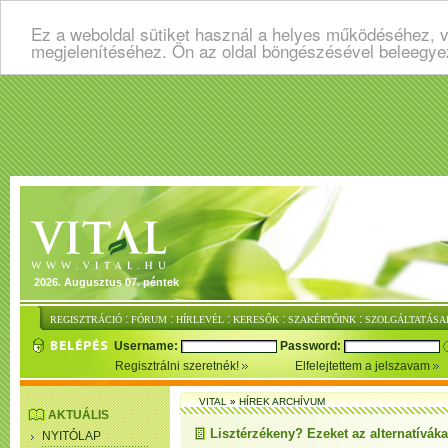
Ez a weboldal sütiket használ a helyes működéséhez, v
megjelenítéséhez. Ön az oldal böngészésével beleegye
2026. Augusztus 07. péntek
:
:
:
:
:
REGISZTRÁCIÓ
FÓRUM
HÍRLEVÉL
KERESŐK
SZAKÉRTŐINK
SZOLGÁLTATÁSA
Username:
Password:
Regisztrálni szeretnék!
Elfelejtettem a jelszavam
VITAL
»
HÍREK ARCHÍVUM
AKTUÁLIS
Lisztérzékeny? Ezeket az alternatíváka
NYITÓLAP