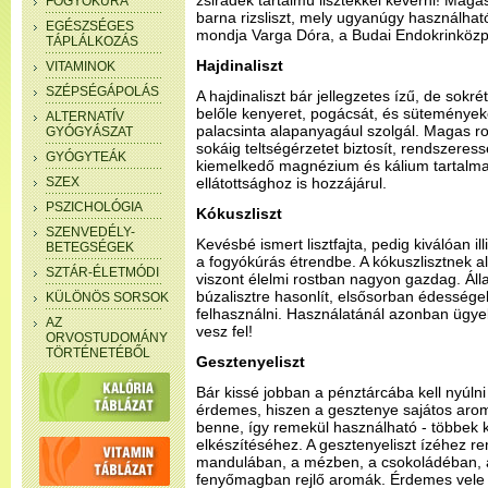
zsiradék tartalmú lisztekkel keverni! Maga
FOGYÓKÚRA
barna rizsliszt, mely ugyanúgy használható
EGÉSZSÉGES
mondja Varga Dóra, a Budai Endokrinközpo
TÁPLÁLKOZÁS
Hajdinaliszt
VITAMINOK
SZÉPSÉGÁPOLÁS
A hajdinaliszt bár jellegzetes ízű, de sok
belőle kenyeret, pogácsát, és süteményeket
ALTERNATÍV
palacsinta alapanyagául szolgál. Magas r
GYÓGYÁSZAT
sokáig teltségérzetet biztosít, rendszeres
GYÓGYTEÁK
kiemelkedő magnézium és kálium tartalma
SZEX
ellátottsághoz is hozzájárul.
PSZICHOLÓGIA
Kókuszliszt
SZENVEDÉLY-
Kevésbé ismert lisztfajta, pedig kiválóan i
BETEGSÉGEK
a fogyókúrás étrendbe. A kókuszlisztnek a
SZTÁR-ÉLETMÓDI
viszont élelmi rostban nagyon gazdag. Ál
búzalisztre hasonlít, elsősorban édessége
KÜLÖNÖS SORSOK
felhasználni. Használatánál azonban ügyel
AZ
vesz fel!
ORVOSTUDOMÁNY
TÖRTÉNETÉBŐL
Gesztenyeliszt
Bár kissé jobban a pénztárcába kell nyúlni
érdemes, hiszen a gesztenye sajátos arom
benne, így remekül használható - többek 
elkészítéséhez. A gesztenyeliszt ízéhez r
mandulában, a mézben, a csokoládéban,
fenyőmagban rejlő aromák. Érdemes vele k