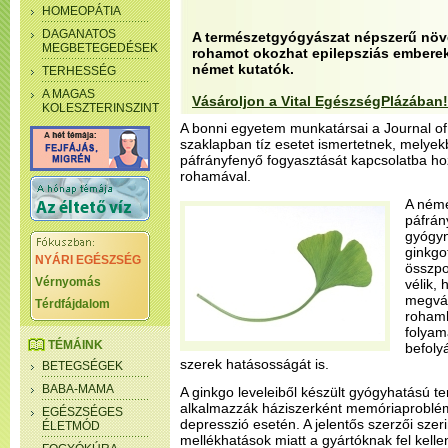
HOMEOPÁTIA
DAGANATOS
A természetgyógyászat népszerű növ
MEGBETEGEDÉSEK
rohamot okozhat epilepsziás emberek
német kutatók.
TERHESSÉG
A MAGAS
Vásároljon a Vital EgészségPlázában!
KOLESZTERINSZINT
A bonni egyetem munkatársai a Journal of
szaklapban tíz esetet ismertetnek, melyek
páfrányfenyő fogyasztását kapcsolatba ho
rohamával.
A néme
páfrán
gyógyn
ginkgo
NYÁRI EGÉSZSÉG
összpo
Vérnyomás
vélik,
megvál
Térdfájdalom
rohamh
folyam
TÉMÁINK
befoly
szerek hatásosságát is.
BETEGSÉGEK
BABA-MAMA
A ginkgo leveleiből készült gyógyhatású t
alkalmazzák háziszerként memóriaproblémá
EGÉSZSÉGES
depresszió esetén. A jelentős szerzői szer
ÉLETMÓD
mellékhatások miatt a gyártóknak fel kelle