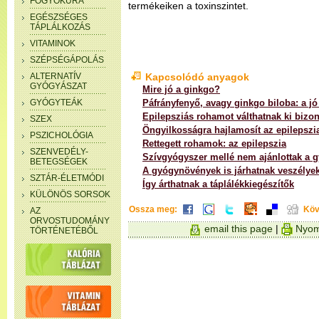
FOGYÓKÚRA
termékeiken a toxinszintet.
EGÉSZSÉGES
TÁPLÁLKOZÁS
VITAMINOK
SZÉPSÉGÁPOLÁS
ALTERNATÍV
Kapcsolódó anyagok
GYÓGYÁSZAT
Mire jó a ginkgo?
GYÓGYTEÁK
Páfrányfenyő, avagy ginkgo biloba: a 
Epilepsziás rohamot válthatnak ki bizo
SZEX
Öngyilkosságra hajlamosít az epilepszi
PSZICHOLÓGIA
Rettegett rohamok: az epilepszia
SZENVEDÉLY-
Szívgyógyszer mellé nem ajánlottak a
BETEGSÉGEK
A gyógynövények is járhatnak veszélye
SZTÁR-ÉLETMÓDI
Így árthatnak a táplálékkiegészítők
KÜLÖNÖS SORSOK
Ossza meg:
Köv
AZ
ORVOSTUDOMÁNY
email this page
|
Nyom
TÖRTÉNETÉBŐL