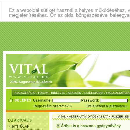
Ez a weboldal sütiket használ a helyes működéséhez, v
megjelenítéséhez. Ön az oldal böngészésével beleegye
2026. Augusztus 07. péntek
:
:
:
:
:
REGISZTRÁCIÓ
FÓRUM
HÍRLEVÉL
KERESŐK
SZAKÉRTŐINK
SZOLGÁLTATÁSA
Username:
Password:
Regisztrálni szeretnék!
Elfelejtettem a jelszavam
VITAL
»
ALTERNATÍV GYÓGYÁSZAT
»
FŰSZER- É
AKTUÁLIS
Árthat is a hasznos gyógynövény
NYITÓLAP