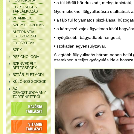
FOGYÓKÚRA
• a fül körüli bőr duzzadt, meleg tapintatú, 
EGÉSZSÉGES
Gyermekeknél fülgyulladásra utalhatnak a
TÁPLÁLKOZÁS
VITAMINOK
• a fájó fül folyamatos piszkálása, húzogat
SZÉPSÉGÁPOLÁS
• a környező zajok figyelmen kívül hagyás
ALTERNATÍV
GYÓGYÁSZAT
• nyűgösebb, bágyadtabb hangulat;
GYÓGYTEÁK
• szokatlan egyensúlyzavar.
SZEX
A legtöbb fülgyulladás három napon belül
PSZICHOLÓGIA
esetekben a teljes gyógyulás ideje hossza
SZENVEDÉLY-
BETEGSÉGEK
SZTÁR-ÉLETMÓDI
KÜLÖNÖS SORSOK
AZ
ORVOSTUDOMÁNY
TÖRTÉNETÉBŐL