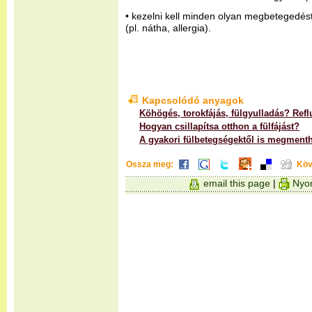
• kezelni kell minden olyan megbetegedést
(pl. nátha, allergia).
Kapcsolódó anyagok
Köhögés, torokfájás, fülgyulladás? Refl
Hogyan csillapítsa otthon a fülfájást?
A gyakori fülbetegségektől is megmenthe
Ossza meg:
Köv
email this page
|
Nyom