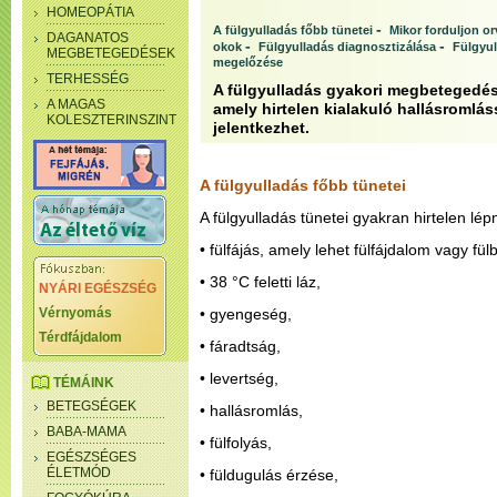
HOMEOPÁTIA
-
A fülgyulladás főbb tünetei
Mikor forduljon o
DAGANATOS
-
-
okok
Fülgyulladás diagnosztizálása
Fülgyul
MEGBETEGEDÉSEK
megelőzése
TERHESSÉG
A fülgyulladás gyakori megbetegedés
A MAGAS
amely hirtelen kialakuló hallásromláss
KOLESZTERINSZINT
jelentkezhet.
A fülgyulladás főbb tünetei
A fülgyulladás tünetei gyakran hirtelen lép
• fülfájás, amely lehet fülfájdalom vagy fü
• 38 °C feletti láz,
NYÁRI EGÉSZSÉG
Vérnyomás
• gyengeség,
Térdfájdalom
• fáradtság,
• levertség,
TÉMÁINK
BETEGSÉGEK
• hallásromlás,
BABA-MAMA
• fülfolyás,
EGÉSZSÉGES
ÉLETMÓD
• füldugulás érzése,