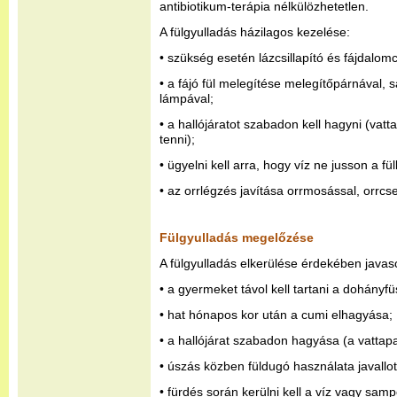
antibiotikum-terápia nélkülözhetetlen.
A fülgyulladás házilagos kezelése:
• szükség esetén lázcsillapító és fájdalomc
• a fájó fül melegítése melegítőpárnával, 
lámpával;
• a hallójáratot szabadon kell hagyni (va
tenni);
• ügyelni kell arra, hogy víz ne jusson a fü
• az orrlégzés javítása orrmosással, orrcs
Fülgyulladás megelőzése
A fülgyulladás elkerülése érdekében javas
• a gyermeket távol kell tartani a dohányfü
• hat hónapos kor után a cumi elhagyása;
• a hallójárat szabadon hagyása (a vatta
• úszás közben füldugó használata javallot
• fürdés során kerülni kell a víz vagy samp