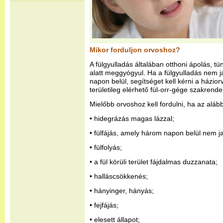
Mikor forduljon orvoshoz?
A fülgyulladás általában otthoni ápolás, tü
alatt meggyógyul. Ha a fülgyulladás nem j
napon belül, segítséget kell kérni a háziorv
területileg elérhető fül-orr-gége szakrende
Mielőbb orvoshoz kell fordulni, ha az alább
• hidegrázás magas lázzal;
• fülfájás, amely három napon belül nem ja
• fülfolyás;
• a fül körüli terület fájdalmas duzzanata;
• halláscsökkenés;
• hányinger, hányás;
• fejfájás;
• elesett állapot;