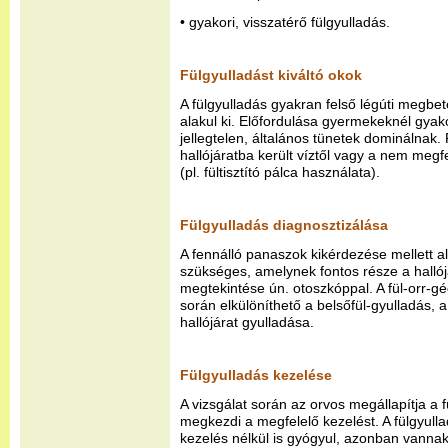
• gyakori, visszatérő fülgyulladás.
Fülgyulladást kiváltó okok
A fülgyulladás gyakran felső légúti meg
alakul ki. Előfordulása gyermekeknél gya
jellegtelen, általános tünetek dominálnak. 
hallójáratba került víztől vagy a nem megfele
(pl. fültisztító pálca használata).
Fülgyulladás diagnosztizálása
A fennálló panaszok kikérdezése mellett al
szükséges, amelynek fontos része a hallój
megtekintése ún. otoszkóppal. A fül-orr-gé
során elkülöníthető a belsőfül-gyulladás, 
hallójárat gyulladása.
Fülgyulladás kezelése
A vizsgálat során az orvos megállapítja a 
megkezdi a megfelelő kezelést. A fülgyul
kezelés nélkül is gyógyul, azonban vannak