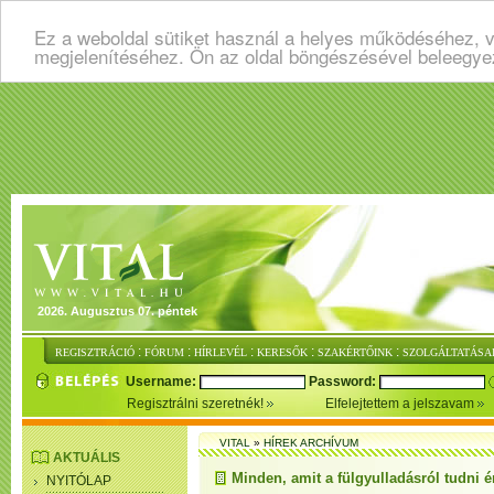
Ez a weboldal sütiket használ a helyes működéséhez, v
megjelenítéséhez. Ön az oldal böngészésével beleegye
2026. Augusztus 07. péntek
:
:
:
:
:
REGISZTRÁCIÓ
FÓRUM
HÍRLEVÉL
KERESŐK
SZAKÉRTŐINK
SZOLGÁLTATÁSA
Username:
Password:
Regisztrálni szeretnék!
Elfelejtettem a jelszavam
VITAL
»
HÍREK ARCHÍVUM
AKTUÁLIS
Minden, amit a fülgyulladásról tudni 
NYITÓLAP