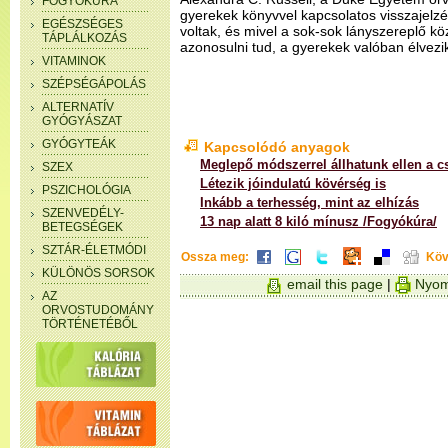
FOGYÓKÚRA
gyerekek könyvvel kapcsolatos visszajelzé
EGÉSZSÉGES
voltak, és mivel a sok-sok lányszereplő köz
TÁPLÁLKOZÁS
azonosulni tud, a gyerekek valóban élvezi
VITAMINOK
SZÉPSÉGÁPOLÁS
ALTERNATÍV
GYÓGYÁSZAT
GYÓGYTEÁK
Kapcsolódó anyagok
Meglepő módszerrel állhatunk ellen a cs
SZEX
Létezik jóindulatú kövérség is
PSZICHOLÓGIA
Inkább a terhesség, mint az elhízás
SZENVEDÉLY-
13 nap alatt 8 kiló mínusz /Fogyókúra/
BETEGSÉGEK
SZTÁR-ÉLETMÓDI
Ossza meg:
Köv
KÜLÖNÖS SORSOK
email this page
|
Nyom
AZ
ORVOSTUDOMÁNY
TÖRTÉNETÉBŐL