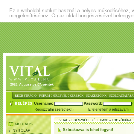
Ez a weboldal sütiket használ a helyes működéséhez, v
megjelenítéséhez. Ön az oldal böngészésével beleegye
2026. Augusztus 07. péntek
:
:
:
:
:
REGISZTRÁCIÓ
FÓRUM
HÍRLEVÉL
KERESŐK
SZAKÉRTŐINK
SZOLGÁLTATÁSA
Username:
Password:
Regisztrálni szeretnék!
Elfelejtettem a jelszavam
VITAL
»
EGÉSZSÉGES ÉLETMÓD
»
FOGYÓKÚRA
AKTUÁLIS
Szórakozva is lehet fogyni!
NYITÓLAP