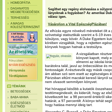
HOMEOPÁTIA
DAGANATOS
Segíthet egy regény elolvasása a súlypro
MEGBETEGEDÉSEK
lányoknak a fogyásban? Az amerikai Duke
válasz igen.
TERHESSÉG
A MAGAS
Vásároljon a Vital EgészségPlázában!
KOLESZTERINSZINT
Az elhízás egyre növekvő méreteket ölt a
szövetségi statisztikák szerint a 6-19 év
túlsúlyos, vagy kövér. A Duke Egyetem kuta
körében vizsgálták, hogy a rejtetten egé
könyvek hogyan hatnak a testsúlyra.
A vizsgálatban résztve
könyvet kapott, mely eg
elmenni az iskolai kir
NYÁRI EGÉSZSÉG
barátokra talál, javul az önbecsülése és 
fontosságát. A résztvevők egy másik csopor
Vérnyomás
ám abban szó sem esett az egészséges é
Térdfájdalom
Párizsban eltűnt macskát kereső lányról szó
nem olvasott semmilyen könyvet.
TÉMÁINK
Hat hónappal később a kutatók összehason
BETEGSÉGEK
testtömegindexét, és kiderült, hogy az els
következett be: a 98 percentil értékről sike
BABA-MAMA
határát, a 97 percentilt. A könyv tehát seg
EGÉSZSÉGES
hogy hatása mennyi ideig tart.
ÉLETMÓD
Alexandra C. Russell, a Duke Egyetem orvo