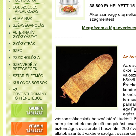
FOGYÓKÚRA
38 800 Ft HELYETT 15 
EGÉSZSÉGES
TÁPLÁLKOZÁS
Akár zsír vagy olaj nélk
VITAMINOK
szagmentes!
SZÉPSÉGÁPOLÁS
Megnézem a légkeveréses
-----------------------------------------------------
ALTERNATÍV
GYÓGYÁSZAT
------------------
GYÓGYTEÁK
SZEX
Az óvs
PSZICHOLÓGIA
SZENVEDÉLY-
Az els
BETEGSÉGEK
ókori 
valósz
SZTÁR-ÉLETMÓDI
bőrből
KÜLÖNÖS SORSOK
Érdeke
kondom
AZ
ORVOSTUDOMÁNY
teknős
TÖRTÉNETÉBŐL
termés
pálmal
egy Fa
egész 
vászonzsákocskák használatáról tudósít. 
nem jelentettek megfelelő megoldást, csa
biztonságos óvszereket használni. 200 év
állatok szárított vakbele szolgált óvszerké