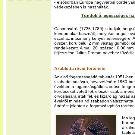
- elsősorban Európa nagyvárosi bordélyaiban
védekezésben is használták.
Tündöklő, egészséges ha
Casanováról (1725-1789) is tudjuk, hogy ál
kondomokat használt, melyeket angol lovag
ezzel az intézmény kényelmetlenségére. A
óvszer, körülbelül 2 mm vastag gumiból kés
rendelkezett. A mai, 20. századi, 0,06 mm
fejlesztése Julius Fromm nevéhez fűződik.
A tabletta rövid története
Az első fogamzásgátló tablettát 1951-ben, 
szabadalmazásra, bevezetésére 1960-ban 
években a fogamzásgátló szedése tengeren
kérdéseket vetett fel, először csak a mens
orvoslására írták fel, és kizárólag házas
évektől minden nő szabadon választhatta a
áttörést jelentett a fogamzásgátlás történ
Ma leg
hormon
alkalm
tablet