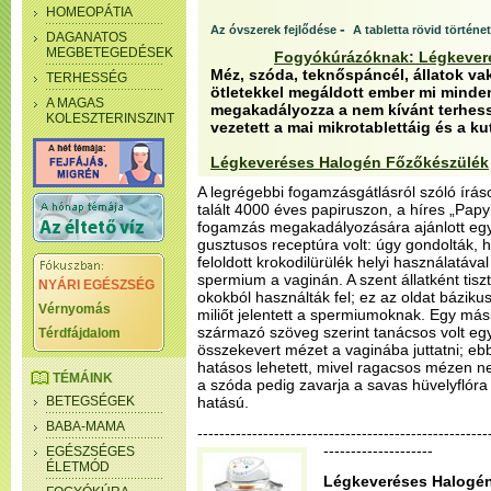
HOMEOPÁTIA
-
Az óvszerek fejlődése
A tabletta rövid történe
DAGANATOS
MEGBETEGEDÉSEK
Fogyókúrázóknak: Légkever
Méz, szóda, teknőspáncél, állatok vak
TERHESSÉG
ötletekkel megáldott ember mi minden
A MAGAS
megakadályozza a nem kívánt terhess
KOLESZTERINSZINT
vezetett a mai mikrotablettáig és a ku
Légkeveréses Halogén Főzőkészülék
A legrégebbi fogamzásgátlásról szóló írá
talált 4000 éves papiruszon, a híres „Pap
fogamzás megakadályozására ajánlott eg
gusztusos receptúra volt: úgy gondolták, 
feloldott krokodilürülék helyi használatáva
spermium a vaginán. A szent állatként tiszt
NYÁRI EGÉSZSÉG
okokból használták fel; ez az oldat báziku
Vérnyomás
miliőt jelentett a spermiumoknak. Egy mási
származó szöveg szerint tanácsos volt egy 
Térdfájdalom
összekevert mézet a vaginába juttatni; eb
hatásos lehetett, mivel ragacsos mézen n
TÉMÁINK
a szóda pedig zavarja a savas hüvelyflór
BETEGSÉGEK
hatású.
BABA-MAMA
--------------------------------------------------
--------------------
EGÉSZSÉGES
ÉLETMÓD
Légkeveréses Halogén