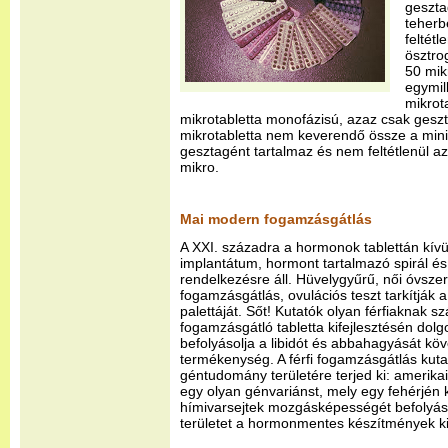
geszta
teher
feltét
ösztro
50 mi
egymil
mikrot
mikrotabletta monofázisú, azaz csak geszt
mikrotabletta nem keverendő össze a minit
gesztagént tartalmaz és nem feltétlenül azt
mikro.
Mai modern fogamzásgátlás
A XXI. századra a hormonok tablettán kívül
implantátum, hormont tartalmazó spirál és
rendelkezésre áll. Hüvelygyűrű, női óvsze
fogamzásgátlás, ovulációs teszt tarkítják
palettáját. Sőt! Kutatók olyan férfiaknak 
fogamzásgátló tabletta kifejlesztésén do
befolyásolja a libidót és abbahagyását köv
termékenység. A férfi fogamzásgátlás kut
géntudomány területére terjed ki: amerikai 
egy olyan génvariánst, mely egy fehérjén 
hímivarsejtek mozgásképességét befolyásol
területet a hormonmentes készítmények kife