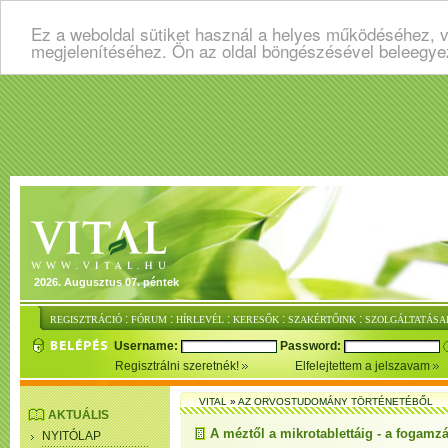
Ez a weboldal sütiket használ a helyes működéséhez, v
megjelenítéséhez. Ön az oldal böngészésével beleegye
2026. Augusztus 07. péntek
:
:
:
:
:
REGISZTRÁCIÓ
FÓRUM
HÍRLEVÉL
KERESŐK
SZAKÉRTŐINK
SZOLGÁLTATÁSA
Username:
Password:
Regisztrálni szeretnék!
Elfelejtettem a jelszavam
VITAL
»
AZ ORVOSTUDOMÁNY TÖRTÉNETÉBŐL
AKTUÁLIS
A méztől a mikrotablettáig - a fogamzá
NYITÓLAP