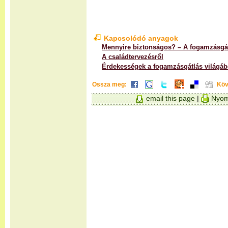
Kapcsolódó anyagok
Mennyire biztonságos? – A fogamzásgá
A családtervezésről
Érdekességek a fogamzásgátlás világáb
Ossza meg:
Köv
email this page
|
Nyom