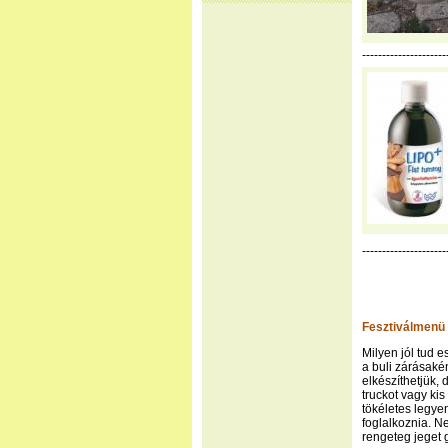
---------------------
---------------------
Fesztiválmenü
Milyen jól tud 
a buli zárásakén
elkészíthetjük,
truckot vagy kis
tökéletes legye
foglalkoznia. Ne
rengeteg jeget 