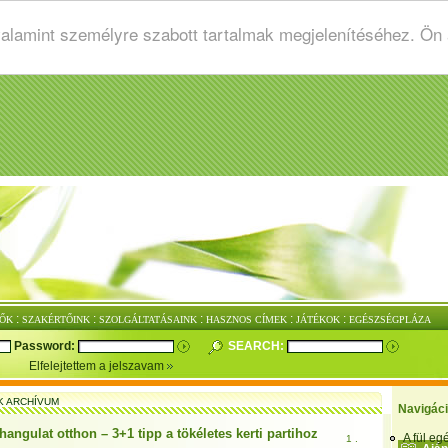
valamint személyre szabott tartalmak megjelenítéséhez. Ön
:
:
:
:
:
ŐK
SZAKÉRTŐINK
SZOLGÁLTATÁSAINK
HASZNOS CÍMEK
JÁTÉKOK
EGÉSZSÉGPLÁZA
Password:
SEARCH:
Elfelejtettem a jelszavam
K ARCHÍVUM
Navigác
hangulat otthon – 3+1 tipp a tökéletes kerti partihoz
A fül e
1 .