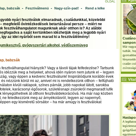
Ajánl
OLDAL
-
-
-
klap, babzsák
Fesztiválmenü
Nagy-szín-pad!
Rend a lelke
agyobb nyári fesztiválok elmaradnak, családunkkal, közelebbi
 – megfelelő óvintézkedések betartásával persze – miért ne
k fesztiválhangulatot magunknak akár otthon is? Az alábbi
egfogadva a saját kertünkben idézhetjük meg a legjobb nyári
, így az idei nyárból sem marad ki a fesztiválélmény!
Csaláno
sampon
umikesztyű, gyógyszertári alkohol, védőszemüveg
Már nagya
tudták, ho
gyorsabban
lap, babzsák
fényesebb
csalán csö
n fesztiválhangulat hiányzik? Vagy a távoli tájak felfedezése? Tartsunk
zsírosságá
, és idézzük meg a helyeket, ahová idén nyáron nem jutunk el – legyen
rszág, vagy éppen a kedvenc fesztiválunk! Inspirálódjunk korábbi évek
Vital 
l, és nézzünk körül mi az, amivel mi is rendelkezünk otthon – felfújható
álaton kívüli raklapok, színes párnák, jobb napokat látott, sarokba
kfotelek, karácsonyi égősorok, születésnapi zsúrokról megmaradt lufik
k lényegülhetnek át otthoni fesztiváldekorációvá. Ha már nap közben
it, ne feledkezzünk meg az árnyékolásról, legyen az napernyő,
 éppen egy kisméretű sörsátor – ha már amúgy is fesztiválokat
Haslapos
A legillat
legízletes
gyógyfűve
együttesen