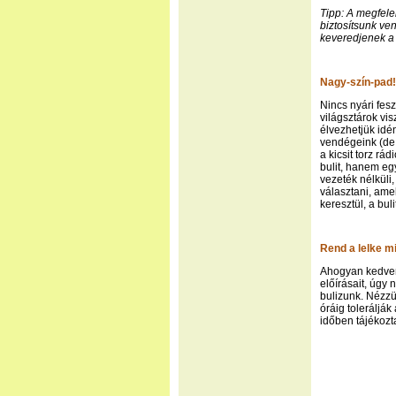
Tipp: A megfele
biztosítsunk ve
keveredjenek a
Nagy-szín-pad!
Nincs nyári fes
világsztárok vis
élvezhetjük idé
vendégeink (de 
a kicsit torz rá
bulit, hanem eg
vezeték nélküli
választani, ame
keresztül, a bul
Rend a lelke 
Ahogyan kedvenc
előírásait, úgy 
bulizunk. Nézzü
óráig tolerálják
időben tájékozta