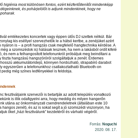
lő higiénia most különösen fontos, ezért kézfertőtlenítőt mindenképp
ndégeinknek, és pohárjelölőt is adjunk mindenkinek, hogy ne
 poharak.
ztivál emlékezetes koncertek vagy éppen ütős DJ szettek nélkül. Bár
zonylag kis eséllyel szervezhetők le a hátsó kertbe, a zenéjüket azért
n nyáron is – a profi hangzás csak megfelelő hangtechnika kérdése. A
még a szomszédok is) hálásak lesznek, ha nem a lakásból ordít kifelé
dió, és nem a felhangosított telefonunkról próbáljuk meg beindítani a
y tiszta hangzású hangszóróról szolgáltatjuk a zenét. Érdemes
, hosszú akkumulátoridejű, könnyen hordozható, strapabíró darabot
ly egyszerűen a telefonunkhoz csatlakoztatható Bluetooth-on
it pedig még színes ledfényekkel is feldobja.
mindennek
 fesztiváljaink szervezői is betartják az adott település vonatkozó
nekünk is illik odafigyelni arra, hogy meddig és milyen hangerőn
nk utána az önkormányzati csendrendeletnek (általában este 10
 a hangos zenét), és az is sokat segít a jó szomszédi viszonyon, ha
tjuk őket „házi fesztiválunk” kezdetéről és várható végéről.
Forrás:
Noguchi
2020. 08. 17.