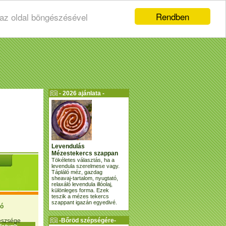
Rendben
 az oldal böngészésével
- 2026 ajánlata -
Levendulás
Mézestekercs szappan
Tökéletes választás, ha a
levendula szerelmese vagy.
Tápláló méz, gazdag
sheavaj-tartalom, nyugtató,
relaxáló levendula illóolaj,
különleges forma. Ezek
teszik a mézes tekercs
szappant igazán egyedivé.
ió
-Bőröd szépségére-
gészsége