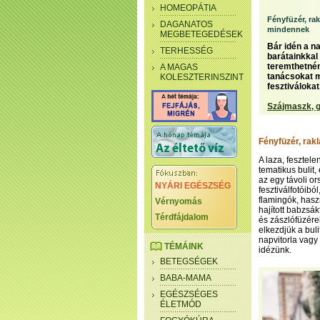
HOMEOPÁTIA
Fényfüzér, ra
DAGANATOS
mindennek
MEGBETEGEDÉSEK
Bár idén a n
TERHESSÉG
barátainkkal
teremthetnén
A MAGAS
tanácsokat m
KOLESZTERINSZINT
fesztiválokat
Szájmaszk, g
Fényfüzér, rak
A laza, fesztele
tematikus bulit
az egy távoli o
NYÁRI EGÉSZSÉG
fesztiválfotóibó
flamingók, haszn
Vérnyomás
hajított babzsá
Térdfájdalom
és zászlófüzére
elkezdjük a bul
napvitorla vagy
TÉMÁINK
idézünk.
BETEGSÉGEK
BABA-MAMA
EGÉSZSÉGES
ÉLETMÓD