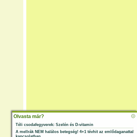
Olvasta már?
Téli csodafegyverek: Szelén és D-vitamin
A mellrák NEM halálos betegség! 4+1 tévhit az emlődaganattal
kapcsolatban