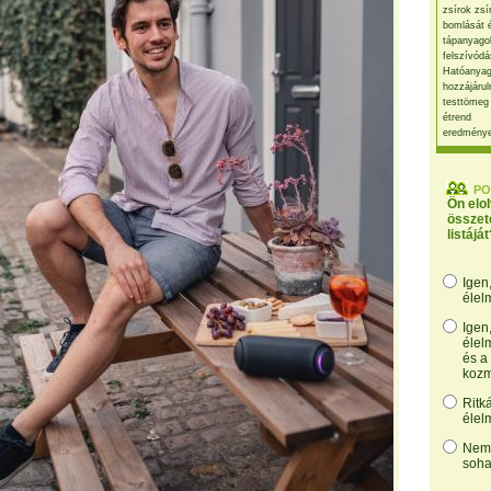
zsírok zsí
bomlását 
tápanyago
felszívódá
Hatóanyag
hozzájárul
testtömeg
étrend
eredmény
PO
Ön elo
összet
listáját
Igen
élel
Igen
élel
és a
kozm
Ritk
élel
Nem,
soha