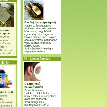
atunk
Bio Jojoba szépségolaj
Jojoba szépségolajunk
tökéletes választás minden
s-sörös
bőrtípusra, hogy bőröd
szappan
egészséges és sugárzó
legyen minden nap. Legyen
nyáink is
szó akár zsíros, pattanásos
gy sörtől
vagy száraz, érzékeny
 nő a haj,
bőrről, Jojoba
 lesz. A
Szépségolajunk mindig a
kkenti a haj
segítségedre lesz.
t, a korpát.
- Egészségpláza
ajánlatunk -
ajánló
Újratölthető
hallókészülék
Ez a Láthatatlan
ító koktél
Hallókészülék lehetővé teszi,
hogy a televíziót kényelmes,
osabb és
alacsony hangerőn
ebb
élvezhesse, és a
kből, melyek
beszélgetések, sőt a
 serkentik a