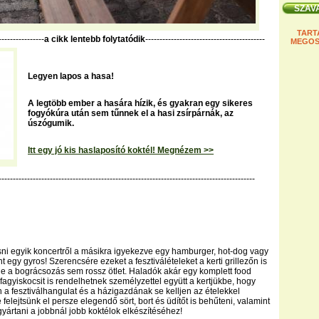
TART
----------------
a cikk lentebb folytatódik
------------------------------------------
MEGOS
Legyen lapos a hasa!
A legtöbb ember a hasára hízik, és gyakran egy sikeres
fogyókúra után sem tűnnek el a hasi zsírpárnák, az
úszógumik.
Itt egy jó kis haslaposító koktél! Megnézem >>
------------------------------------------------------------------------------------------
esni egyik koncertről a másikra igyekezve egy hamburger, hot-dog vagy
t egy gyros! Szerencsére ezeket a fesztiválételeket a kerti grillezőn is
 de a bográcsozás sem rossz ötlet. Haladók akár egy komplett food
 fagyiskocsit is rendelhetnek személyzettel együtt a kertjükbe, hogy
n a fesztiválhangulat és a házigazdának se kelljen az ételekkel
 felejtsünk el persze elegendő sört, bort és üdítőt is behűteni, valamint
gyártani a jobbnál jobb koktélok elkészítéséhez!