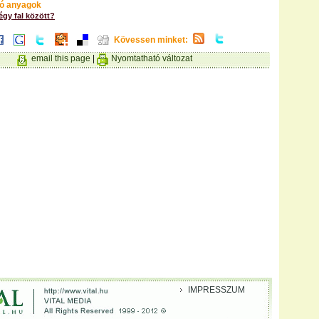
ó anyagok
égy fal között?
Kövessen minket:
email this page
|
Nyomtatható változat
IMPRESSZUM