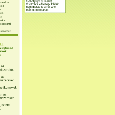
suttogások is tisztán
rsavakra
érthetővé váljanak. Többé
és a
nem marad le arról, amit
mások mondanak.
k
sát.
ai
nak a
 csökkentő
ességéhez.
LL
lvassa az
evők
?
, az
miszerekét.
, az
miszerekét
etikumokét.
án az
miszerekét.
 szinte
.