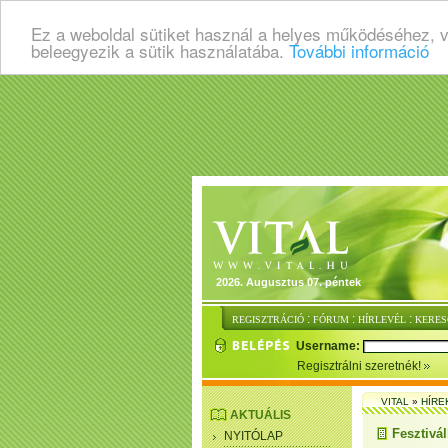
Ez a weboldal sütiket használ a helyes működéséhez, 
beleegyezik a sütik használatába.
További információ
2026. Augusztus 07. péntek
:
:
:
REGISZTRÁCIÓ
FÓRUM
HÍRLEVÉL
KERES
Username:
Regisztrálni szeretnék!
VITAL
»
HÍRE
AKTUÁLIS
Fesztivál
NYITÓLAP