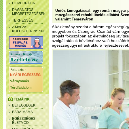
HOMEOPÁTIA
DAGANATOS
Uniós támogatással, egy román-magyar pro
MEGBETEGEDÉSEK
mozgásszervi rehabilitációs ellátást Sz
valamint Temesváron
TERHESSÉG
A közlemény szerint a három egészségüg
A MAGAS
KOLESZTERINSZINT
megyében és Csongrád-Csanád vármegyéb
projekt fókuszában az életminőség javítás
szolgáltatások bővítéséhez való hozzáféré
egészségügyi infrastruktúra fejlesztésével
NYÁRI EGÉSZSÉG
Vérnyomás
Térdfájdalom
TÉMÁINK
BETEGSÉGEK
BABA-MAMA
EGÉSZSÉGES
ÉLETMÓD