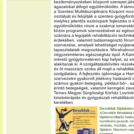
kezdeményezésben központi szerepet játsz
ágazatokat átfogó együttműködés. A támoga
a Szentesi Multidiszciplináris Központ moz
osztályát és felújítják a szentesi gyógyfürd
melyhez jelentős eszközpark fejlesztés is 
együttműködés része a szakmai ismeretáta
közös programok szervezésével az egés
számára a legújabb rehabilitációs technik
érdekében, valamint tudásmegosztó fóru
szervezése, amelyek lehetőséget nyújta
tapasztalataik megosztására. Mórahalmon
négyzetméteres egészségház épül. A Kam
méretű gyógytornaterem kap helyet, az e
alakítanak ki. A szolgáltatásbővítés rész
és öt masszázs szoba áll majd a rehabilitá
szolgálatára. A fejlesztés újdonsága a H
szervezetre gyakorolt jótékony hatásairól 
számos gyakori betegség, például bőr-, az 
érintő betegségek, valamint keringési za
Temes Megyei Sürgősségi Kórház Lovrinb
kinetoterápiás és gyógyászati rehabilitációs
keretében.
Dexoblok fájdalomcsi
A Dexoblok filmtablett
fájdalomcsillapító hatá
kezelésére javasolt, mi
rándulás, húzódás, sérü
fájdalom. Maximum napi 
tüneteket.