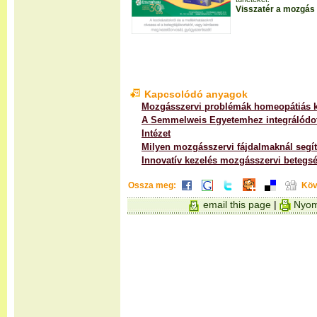
Visszatér a mozgás
Kapcsolódó anyagok
Mozgásszervi problémák homeopátiás k
A Semmelweis Egyetemhez integrálódot
Intézet
Milyen mozgásszervi fájdalmaknál segít
Innovatív kezelés mozgásszervi betegs
Ossza meg:
Köv
email this page
|
Nyom