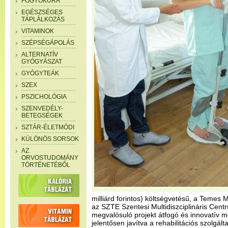
FOGYÓKÚRA
EGÉSZSÉGES
TÁPLÁLKOZÁS
VITAMINOK
SZÉPSÉGÁPOLÁS
ALTERNATÍV
GYÓGYÁSZAT
GYÓGYTEÁK
SZEX
PSZICHOLÓGIA
SZENVEDÉLY-
BETEGSÉGEK
SZTÁR-ÉLETMÓDI
KÜLÖNÖS SORSOK
AZ
ORVOSTUDOMÁNY
TÖRTÉNETÉBŐL
milliárd forintos) költségvetésű, a Temes
az SZTE Szentesi Multidiszciplináris Ce
megvalósuló projekt átfogó és innovatív m
jelentősen javítva a rehabilitációs szolgált