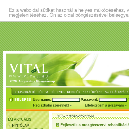
Ez a weboldal sütiket használ a helyes működéséhez, v
megjelenítéséhez. Ön az oldal böngészésével beleegye
2026. Augusztus 09. vasárnap
:
:
:
:
:
REGISZTRÁCIÓ
FÓRUM
HÍRLEVÉL
KERESŐK
SZAKÉRTŐINK
SZOLGÁLTATÁSA
Username:
Password:
Regisztrálni szeretnék!
Elfelejtettem a jelszavam
VITAL
»
HÍREK ARCHÍVUM
AKTUÁLIS
Fejlesztik a mozgásszervi rehabilitáció
NYITÓLAP