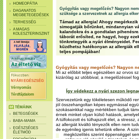
HOMEOPÁTIA
Gyógyítás vagy megelőzés? Nagyon nem
DAGANATOS
szüksége a szervezetnek az allergia elke
MEGBETEGEDÉSEK
Támad az allergia! Ahogy megérkezik 
TERHESSÉG
simogatják bőrünket, mindannyian v
A MAGAS
kalandokra és a gondtalan pihenésre. 
KOLESZTERINSZINT
táborát erősíted, ne hagyd, hogy eze
tönkretegyék a nyári élményeidet. Fe
küzdhetsz hatékonyan az allergiák ell
teljes pompájában!
Gyógyítás vagy megelőzés? Nagyon n
Mi az előbbit teljes egészében az orvos 
kizárólag az utóbbival, a megelőzéssel fog
NYÁRI EGÉSZSÉG
Vérnyomás
Így védekezz a nyári szezon legna
Térdfájdalom
Szervezetünk egy tökéletesen működő ren
jól összehangoltan képes egymással együ
TÉMÁINK
szokásainkkal nagy mértékben tudjuk támo
BETEGSÉGEK
érnek minket olyan külső hatások, amelye
A túlfokozott és túlhajszolt élet, a stress
BABA-MAMA
az allergiát kiváltó tényezők ellen nem tu
EGÉSZSÉGES
de egyénileg igenis tehetünk ellene. A szi
ÉLETMÓD
megközelítés szerint éppenséggel se