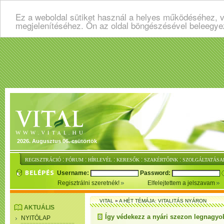
Ez a weboldal sütiket használ a helyes működéséhez, v
megjelenítéséhez. Ön az oldal böngészésével beleegye
2026. Augusztus 06. csütörtök
:
:
:
:
:
REGISZTRÁCIÓ
FÓRUM
HÍRLEVÉL
KERESŐK
SZAKÉRTŐINK
SZOLGÁLTATÁSA
Username:
Password:
Regisztrálni szeretnék!
Elfelejtettem a jelszavam
VITAL
»
A HÉT TÉMÁJA: VITALITÁS NYÁRON
AKTUÁLIS
Így védekezz a nyári szezon legnagyob
NYITÓLAP