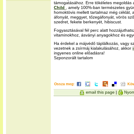
támogatásához. Erre tökéletes megoldás a
Child
, amely 100%-ban természetes gyü
homoktövis mellett tartalmaz még céklát, al
áfonyát, meggyet, tőzegáfonyát, vörös sző
szedret, fekete berkenyét, hibiscust.
Fogyasztásával fél perc alatt hozzájuthat
vitaminokhoz, ásványi anyagokhoz és egyé
Ha érdekel a májvédő táplálkozás, vagy sz
vezetnek a zsírmáj kialakulásához, akkor
ingyenes online előadásra!
Szponzorált tartalom
Ossza meg:
Köv
email this page
|
Nyom