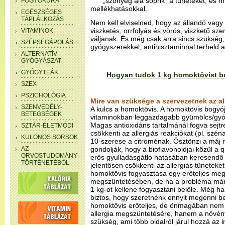
„szőnyeg alá söprik” a tüneteket, és 
FOGYÓKÚRA
mellékhatásokkal.
EGÉSZSÉGES
TÁPLÁLKOZÁS
Nem kell elviselned, hogy az állandó vagy
viszketés, orrfolyás és vörös, viszkető sz
VITAMINOK
váljanak. És még csak arra sincs szükség
SZÉPSÉGÁPOLÁS
gyógyszerekkel, antihisztaminnal terheld 
ALTERNATÍV
GYÓGYÁSZAT
GYÓGYTEÁK
Hogyan tudok 1 kg homoktövist be
SZEX
PSZICHOLÓGIA
Mire van szüksége a szervezetnek az al
SZENVEDÉLY-
A kulcs a homoktövis. A homoktövis bogyój
BETEGSÉGEK
vitaminokban leggazdagabb gyümölcs/gyó
Magas antioxidáns tartalmánál fogva sejt
SZTÁR-ÉLETMÓDI
csökkenti az allergiás reakciókat (pl. szén
KÜLÖNÖS SORSOK
10-szerese a citroménak. Ösztönzi a máj r
AZ
gondolják, hogy a bioflavonoidjai közül a qu
ORVOSTUDOMÁNY
erős gyulladásgátló hatásában keresendő 
TÖRTÉNETÉBŐL
jelentősen csökkenti az allergiás tüneteket
homoktövis fogyasztása egy erőteljes mego
megszüntetésében, de ha a probléma már ki
1 kg-ot kellene fogyasztani belőle. Még ha
biztos, hogy szeretnénk ennyit megenni be
homoktövis erőteljes, de önmagában nem
allergia megszüntetésére, hanem a növén
szükség, ami több oldalról járul hozzá a