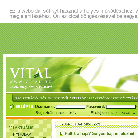
Ez a weboldal sütiket használ a helyes működéséhez, v
megjelenítéséhez. Ön az oldal böngészésével beleegye
2026. Augusztus 10. hétfő
:
:
:
:
:
REGISZTRÁCIÓ
FÓRUM
HÍRLEVÉL
KERESŐK
SZAKÉRTŐINK
SZOLGÁLTATÁSA
Username:
Password:
Regisztrálni szeretnék!
Elfelejtettem a jelszavam
VITAL
»
HÍREK ARCHÍVUM
AKTUÁLIS
Hullik a haja? Súlyos bajt is jelezhet!
NYITÓLAP