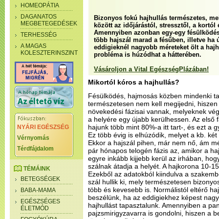
HOMEOPÁTIA
DAGANATOS
Bizonyos fokú hajhullás természetes, me
MEGBETEGEDÉSEK
között az időjárástól, stressztől, a kortól
Amennyiben azonban egy-egy fésülködés 
TERHESSÉG
több hajszál marad a fésűben, illetve ha
A MAGAS
eddigieknél nagyobb méreteket ölt a haj
KOLESZTERINSZINT
probléma is húzódhat a hátterében.
Vásároljon a Vital EgészségPlázában!
Mikortól kóros a hajhullás?
Fésülködés, hajmosás közben mindenki tapa
természetesen nem kell megijedni, hiszen
növekedési fázisai vannak, melyeknek végé
a helyére egy újabb kerülhessen. Az első
hajunk több mint 80%-a itt tart-, és ezt a
NYÁRI EGÉSZSÉG
Ez több évig is elhúzódik, melyet a kb. két
Vérnyomás
Ekkor a hajszál pihen, már nem nő, ám még 
Térdfájdalom
pár hónapos telogén fázis az, amikor a ha
egyre inkább kijjebb kerül az irhában, ho
szálnak átadja a helyét. A hajkorona 10-1
TÉMÁINK
Ezekből az adatokból kiindulva a szakemb
BETEGSÉGEK
szál hullik ki, mely természetesen bizonyo
több és kevesebb is. Normálistól eltérő ha
BABA-MAMA
beszélünk, ha az eddigiekhez képest nagy
EGÉSZSÉGES
hajhullást tapasztalunk. Amennyiben a p
ÉLETMÓD
pajzsmirigyzavarra is gondolni, hiszen a