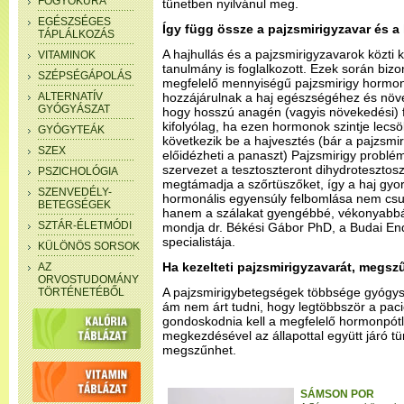
FOGYÓKÚRA
tünetben nyilvánul meg.
EGÉSZSÉGES
Így függ össze a pajzsmirigyzavar és a
TÁPLÁLKOZÁS
A hajhullás és a pajzsmirigyzavarok közti 
VITAMINOK
tanulmány is foglalkozott. Ezek során biz
SZÉPSÉGÁPOLÁS
megfelelő mennyiségű pajzsmirigy hormonok 
ALTERNATÍV
hozzájárulnak a haj egészségéhez és nö
GYÓGYÁSZAT
hogy hosszú anagén (vagyis növekedési) fá
kifolyólag, ha ezen hormonok szintje lec
GYÓGYTEÁK
következik be a hajvesztés (bár a pajzsmi
SZEX
előidézheti a panaszt) Pajzsmirigy problé
szervezet a tesztoszteront dihydrotesztos
PSZICHOLÓGIA
megtámadja a szőrtüszőket, így a haj gyors
SZENVEDÉLY-
hormonális egyensúly felbomlása nem csup
BETEGSÉGEK
hanem a szálakat gyengébbé, vékonyabbá 
SZTÁR-ÉLETMÓDI
mondja dr. Békési Gábor PhD, a Budai En
specialistája.
KÜLÖNÖS SORSOK
Ha kezelteti pajzsmirigyzavarát, megsz
AZ
ORVOSTUDOMÁNY
A pajzsmirigybetegségek többsége gyógys
TÖRTÉNETÉBŐL
ám nem árt tudni, hogy legtöbbször a pac
gondoskodnia kell a megfelelő hormonpótl
megkezdésével az állapottal együtt járó tün
megszűnhet.
SÁMSON POR