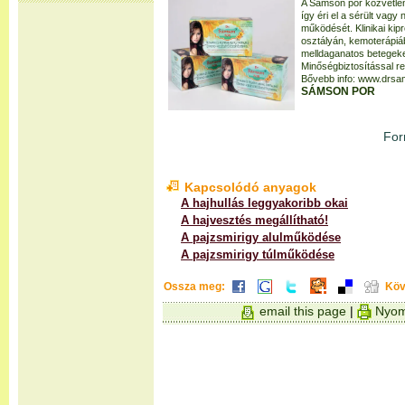
A Sámson por közvetlen
így éri el a sérült vag
működését. Klinikai k
osztályán, kemoterápiá
melldaganatos betegeken
Minőségbiztosítással re
Bővebb info: www.drsa
SÁMSON POR
For
Kapcsolódó anyagok
A hajhullás leggyakoribb okai
A hajvesztés megállítható!
A pajzsmirigy alulműködése
A pajzsmirigy túlműködése
Ossza meg:
Köv
email this page
|
Nyom