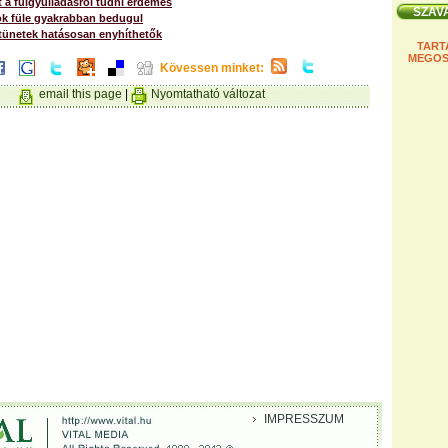
 a fülgyulladásról tudni érdemes
ok füle gyakrabban bedugul
 tünetek hatásosan enyhíthetők
TART
MEGOS
Kövessen minket:
email this page
|
Nyomtatható változat
IMPRESSZUM