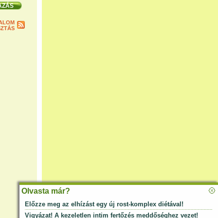
ALOM
ZTÁS
Olvasta már?
Előzze meg az elhízást egy új rost-komplex diétával!
Vigyázat! A kezeletlen intim fertőzés meddőséghez vezet!