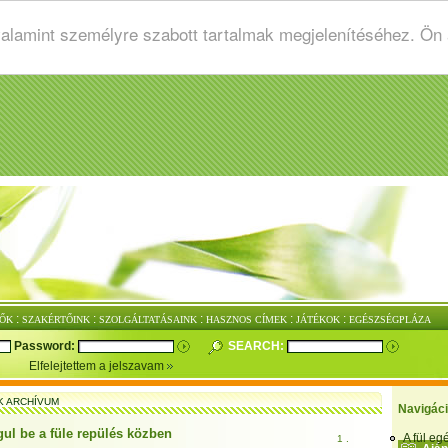
valamint személyre szabott tartalmak megjelenítéséhez. Ön
:
:
:
:
:
ŐK
SZAKÉRTŐINK
SZOLGÁLTATÁSAINK
HASZNOS CÍMEK
JÁTÉKOK
EGÉSZSÉGPLÁZA
Password:
SEARCH:
Elfelejtettem a jelszavam
K ARCHÍVUM
Navigác
gul be a füle repülés közben
A fül e
1 .