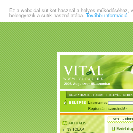
Ez a weboldal sütiket használ a helyes működéséhez, 
beleegyezik a sütik használatába.
További információ
2026. Augusztus 08. szombat
:
:
:
REGISZTRÁCIÓ
FÓRUM
HÍRLEVÉL
KERES
Username:
Regisztrálni szeretnék!
VITAL
»
HÍRE
AKTUÁLIS
Ezért du
NYITÓLAP