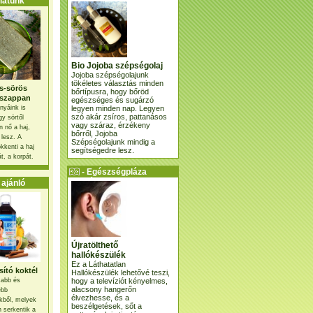
atunk
Bio Jojoba szépségolaj
Jojoba szépségolajunk
tökéletes választás minden
s-sörös
bőrtípusra, hogy bőröd
szappan
egészséges és sugárzó
legyen minden nap. Legyen
nyáink is
szó akár zsíros, pattanásos
gy sörtől
vagy száraz, érzékeny
 nő a haj,
bőrről, Jojoba
 lesz. A
Szépségolajunk mindig a
kkenti a haj
segítségedre lesz.
t, a korpát.
- Egészségpláza
ajánlatunk -
ajánló
Újratölthető
hallókészülék
Ez a Láthatatlan
ító koktél
Hallókészülék lehetővé teszi,
hogy a televíziót kényelmes,
osabb és
alacsony hangerőn
ebb
élvezhesse, és a
kből, melyek
beszélgetések, sőt a
 serkentik a