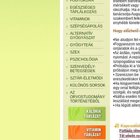
FOGYÓKÚRA
esetben barotra
mérsékelt vagy 
EGÉSZSÉGES
okozhatja. Ha e
TÁPLÁLKOZÁS
tanácsolja Augu
szakembert felk
VITAMINOK
enyhébb tünete
SZÉPSÉGÁPOLÁS
Hogy előzhető 
ALTERNATÍV
GYÓGYÁSZAT
•Ne aludjon fel-é
•Fogyasszon sok
GYÓGYTEÁK
orrjáratok és a 
SZEX
•Az ásítás, nyel
nyomást. A repü
PSZICHOLÓGIA
szopogatása vag
•Próbálja ki a V
SZENVEDÉLY-
próbáljon meg l
BETEGSÉGEK
• Szerezzen be 
SZTÁR-ÉLETMÓDI
ereszkedéskor k
•Ha kisgyermeke
KÜLÖNÖS SORSOK
egy orral felfúj
szolgál, és seg
AZ
•Nátha esetén h
ORVOSTUDOMÁNY
leszállást mege
TÖRTÉNETÉBŐL
• Ha légúti all
Kapcsolód
Fülfájás tél
Tél végén ro