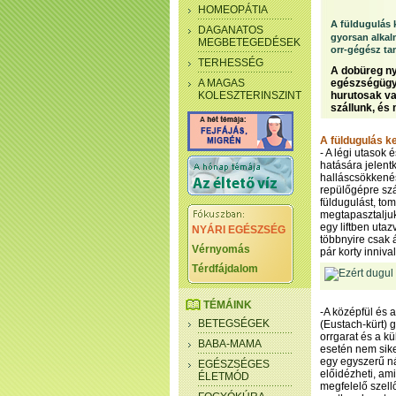
HOMEOPÁTIA
A füldugulás k
DAGANATOS
gyorsan alka
MEGBETEGEDÉSEK
orr-gégész ta
TERHESSÉG
A dobüreg ny
A MAGAS
egészségügyi
KOLESZTERINSZINT
hurutosak va
szállunk, és 
A füldugulás ke
- A légi utasok
hatására jelent
halláscsökkenés
repülőgépre szá
füldugulást, to
megtapasztalju
egy liftben uta
NYÁRI EGÉSZSÉG
többnyire csak 
Vérnyomás
pár korty inniv
Térdfájdalom
TÉMÁINK
-A középfül és a
BETEGSÉGEK
(Eustach-kürt) 
orrgarat és a kü
BABA-MAMA
esetén nem siker
egy egyszerű ná
EGÉSZSÉGES
előidézheti, am
ÉLETMÓD
megfelelő szell