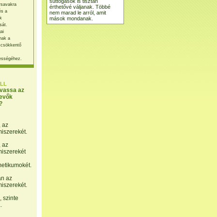
suttogások is tisztán
rsavakra
érthetővé váljanak. Többé
és a
nem marad le arról, amit
mások mondanak.
k
sát.
ai
nak a
 csökkentő
ességéhez.
LL
lvassa az
evők
?
, az
miszerekét.
, az
miszerekét
etikumokét.
án az
miszerekét.
 szinte
.