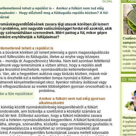
Ajánl
OLDAL
-
ellemetlenné teheti a repülést is
Amikor a fülkürt nem tud elég
-
lmazkodni
Hogy előzhető meg a füldugulás repülés közben? A fül-
nácsai
omáskiegyenlítődésének zavara légi utasok körében jól ismert
 probléma, ami nagyobb valószínűséggel fordul elő azoknál, akik
gy szénanáthában szenvednek. Miért pattog a fül, mikor gépre
miként enyhíthetjük a fülfájdalmat?
Csaláno
sampon
Már nagya
llemetlenné teheti a repülést is
tudták, ho
 és a búvárok körében jól ismert jelenség a gyors magasságváltozás
gyorsabban
kező fülfeszülés és füldugulás, illetve az enyhe vagy közepes
fényesebb
 – mondja dr. Augusztinovicz Monika. Nem kell azonban feltétlenül
csalán csö
llnunk vagy lemerülnünk a vízben ahhoz, hogy a repülés alatt
zsírosságá
mpa feszülést érezhetünk. nyomásváltozás kellemetlenségeit
k. Van, aki a hegyekben autózva vagy túrázás közben, mások már
zva is érezhetik ezt a kellemetlen tompa nyomást a fülben, ami
Vital 
átmeneti kényelmetlenséget okoz. Ilyenkor néhány ásítással vagy
aló elfogyasztásával az esetek többségében gyorsan orvosolható is a
probléma.
Amikor a fülkürt nem tud elég gyorsan
alkalmazkodni
 külvilág közötti nyomáskülönbség kiegyenlítéséről a fülkürt
gondoskodik, ami biztosítja a szellőzést a középfül számára az
lső tér felé. Előfordul azonban, hogy a fülkürt működési zavara
Haslapos
ül a hirtelen nyomásváltozást kiegyenlíteni. A fülkürt funkciózavarát
A legillat
tha, allergia, szénanátha, középfül- vagy orrmelléküreg gyulladás is
legízletes
i megakadályozza a középfület az orrüreggel összekötő járat
gyógyfűve
őzést. A nyomáskiegyenlítés funkciójának zavara mellett súlyosabb
együttesen