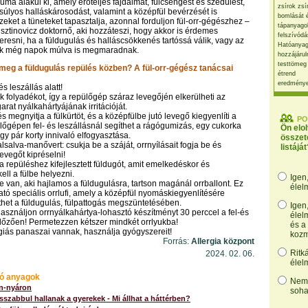
uma alakul ki, amely erőteljes fájdalmat, fülcsengést és szédülést,
zsírok zsí
súlyos halláskárosodást, valamint a középfül bevérzését is
bomlását 
zeket a tüneteket tapasztalja, azonnal forduljon fül-orr-gégészhez –
tápanyago
sztinovicz doktornő, aki hozzáteszi, hogy akkor is érdemes
felszívódá
eresni, ha a füldugulás és halláscsökkenés tartóssá válik, vagy az
Hatóanyag
k még napok múlva is megmaradnak.
hozzájárul
testtömeg
meg a füldugulás repülés közben? A fül-orr-gégész tanácsai
étrend
eredmény
s leszállás alatt!
 folyadékot, így a repülőgép száraz levegőjén elkerülheti az
garat nyálkahártyájának irritációját.
és megnyitja a fülkürtöt, és a középfülbe jutó levegő kiegyenlíti a
PO
lőgépen fel- és leszállásnál segíthet a rágógumizás, egy cukorka
Ön elo
y pár korty innivaló elfogyasztása.
összet
alsalva-manővert: csukja be a száját, orrnyílásait fogja be és
listáját
evegőt kipréselni!
a repüléshez kifejlesztett füldugót, amit emelkedéskor és
ell a fülbe helyezni.
Igen
 van, aki hajlamos a füldugulásra, tartson magánál orrballont. Ez
élel
ható speciális orrlufi, amely a középfül nyomáskiegyenlítésére
íthet a füldugulás, fülpattogás megszüntetésében.
Igen
asználjon orrnyálkahártya-lohasztó készítményt 30 perccel a fel-és
élel
lőzően! Permetezzen kétszer mindkét orrlyukba!
és a
ergiás panaszai vannak, használja gyógyszereit!
kozm
Forrás:
Allergia központ
Ritk
2024. 02. 06.
élel
ó anyagok
Nem,
en-nyáron
soha
sszabbul hallanak a gyerekek - Mi állhat a háttérben?