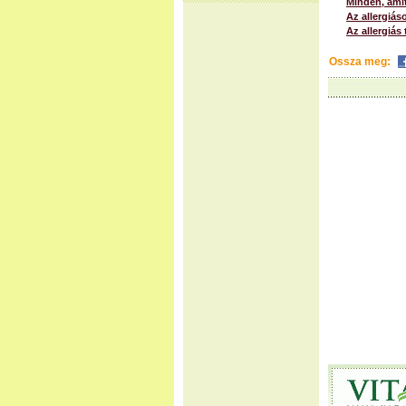
Minden, amit
Az allergiás
Az allergiás
Ossza meg: