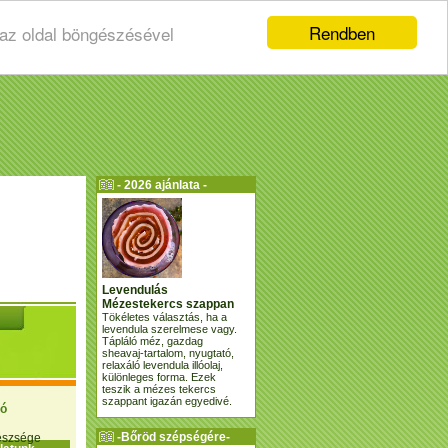
Rendben
 az oldal böngészésével
- 2026 ajánlata -
Levendulás
Mézestekercs szappan
Tökéletes választás, ha a
levendula szerelmese vagy.
Tápláló méz, gazdag
sheavaj-tartalom, nyugtató,
relaxáló levendula illóolaj,
különleges forma. Ezek
teszik a mézes tekercs
szappant igazán egyedivé.
ió
-Bőröd szépségére-
gészsége