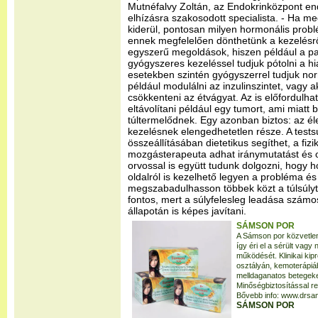
Mutnéfalvy Zoltán, az Endokrinközpont en
elhízásra szakosodott specialista. - Ha me
kiderül, pontosan milyen hormonális probl
ennek megfelelően dönthetünk a kezelésrő
egyszerű megoldások, hiszen például a pa
gyógyszeres kezeléssel tudjuk pótolni a 
esetekben szintén gyógyszerrel tudjuk nor
például modulálni az inzulinszintet, vagy 
csökkenteni az étvágyat. Az is előfordulhat
eltávolítani például egy tumort, ami miat
túltermelődnek. Egy azonban biztos: az é
kezelésnek elengedhetetlen része. A tests
összeállításában dietetikus segíthet, a fizi
mozgásterapeuta adhat iránymutatást és 
orvossal is együtt tudunk dolgozni, hogy h
oldalról is kezelhető legyen a probléma és
megszabadulhasson többek közt a túlsúlytó
fontos, mert a súlyfelesleg leadása szám
állapotán is képes javítani.
SÁMSON POR
A Sámson por közvetlen
így éri el a sérült vag
működését. Klinikai k
osztályán, kemoterápiá
melldaganatos betegeken
Minőségbiztosítással re
Bővebb info: www.drsa
SÁMSON POR