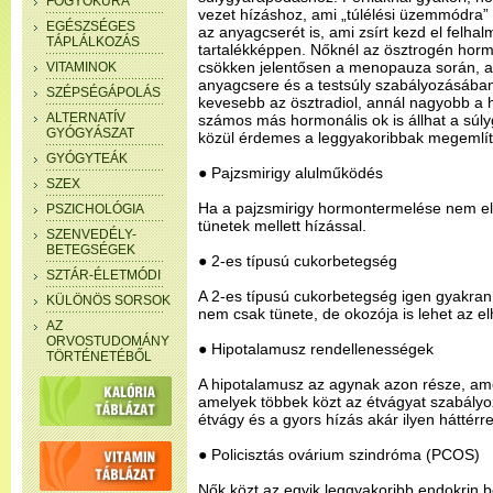
FOGYÓKÚRA
vezet hízáshoz, ami „túlélési üzemmódra” 
EGÉSZSÉGES
az anyagcserét is, ami zsírt kezd el felha
TÁPLÁLKOZÁS
tartalékképpen. Nőknél az ösztrogén hormo
csökken jelentősen a menopauza során, a
VITAMINOK
anyagcsere és a testsúly szabályozásában 
SZÉPSÉGÁPOLÁS
kevesebb az ösztradiol, annál nagyobb a 
ALTERNATÍV
számos más hormonális ok is állhat a sú
GYÓGYÁSZAT
közül érdemes a leggyakoribbak megemlít
GYÓGYTEÁK
● Pajzsmirigy alulműködés
SZEX
Ha a pajzsmirigy hormontermelése nem el
PSZICHOLÓGIA
tünetek mellett hízással.
SZENVEDÉLY-
BETEGSÉGEK
● 2-es típusú cukorbetegség
SZTÁR-ÉLETMÓDI
A 2-es típusú cukorbetegség igen gyakran 
KÜLÖNÖS SORSOK
nem csak tünete, de okozója is lehet az el
AZ
ORVOSTUDOMÁNY
● Hipotalamusz rendellenességek
TÖRTÉNETÉBŐL
A hipotalamusz az agynak azon része, am
amelyek többek közt az étvágyat szabály
étvágy és a gyors hízás akár ilyen háttérre 
● Policisztás ovárium szindróma (PCOS)
Nők közt az egyik leggyakoribb endokrin