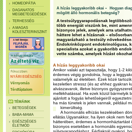
HOMEOPÁTIA
-
A hízás leggyakoribb okai
Hogyan diag
DAGANATOS
mögött álló hormonális betegség?
MEGBETEGEDÉSEK
A testsúlygyarapodásnak legtöbbször
TERHESSÉG
több energiát viszünk be, mint amen
A MAGAS
bizonyos jelek, amelyek arra utalhat
KOLESZTERINSZINT
háttere lehet a hízásnak – elsősorba
magyarázható a testsúly növekedése. 
Endokrinközpont endokrinológusa, k
specialista azokat a gyakoribb endok
vette számba, amelyek hízást okozha
A hízás leggyakoribb okai
Amikor valaki azt tapasztalja, hogy 1-2 kiló
érdemes végig gondolnia, hogy a leggyako
NYÁRI EGÉSZSÉG
valamelyik az életében. Ezek közé tartozi
Vérnyomás
kezeletlen stressz (és az ehhez gyakran k
alvászavarok, illetve bizonyos gyógyszerek
Térdfájdalom
mellékhatással. Ha ezek közül bármelyik b
ajánlott a fogyás lehetőségeiről egyeztetn
TÉMÁINK
ha más tünetek is jelen vannak, például
kimerültség.
BETEGSÉGEK
A hormonális elhízás kezelésében dönt
BABA-MAMA
ellátás.Ugyanakkor, ha ilyen okok nem fed
EGÉSZSÉGES
hátterében, érdemes a hormonháztartást i
ÉLETMÓD
bizonyos esetekben a hormonális egyensú
súlygyarapodáshoz. Férfiaknál gyakori, ho