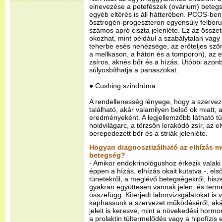
elnevezése a petefészek (ovárium) beteg
egyéb eltérés is áll hátterében. PCOS-be
ösztrogén-progeszteron egyensúly felboru
számos apró ciszta jelenléte. Ez az össze
okozhat, mint például a szabálytalan vag
teherbe esés nehézsége, az erőteljes sző
a mellkason, a háton és a tomporon), az e
zsíros, aknés bőr és a hízás. Utóbbi az
súlyosbíthatja a panaszokat.
● Cushing szindróma
A rendellenesség lényege, hogy a szerveze
található, akár valamilyen belső ok miatt
eredményeként. A legjellemzőbb látható t
holdvilágarc, a törzsön lerakódó zsír, az 
berepedezett bőr és a striák jelenléte.
Hogyan diagnosztizálható az elhízás m
betegség?
- Amikor endokrinológushoz érkezik valak
éppen a hízás, elhízás okait kutatva -, el
tünetekről, a meglévő betegségekről, his
gyakran együttesen vannak jelen, és ter
összefügg. Kiterjedt laborvizsgálatokat is
kaphassunk a szervezet működéséről, aká
jeleit is keresve, mint a növekedési hormon
a prolaktin túltermelődés vagy a hipofízis 