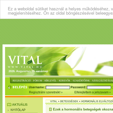
Ez a weboldal sütiket használ a helyes működéséhez, v
megjelenítéséhez. Ön az oldal böngészésével beleegye
2026. Augusztus 09. vasárnap
:
:
:
:
:
REGISZTRÁCIÓ
FÓRUM
HÍRLEVÉL
KERESŐK
SZAKÉRTŐINK
SZOLGÁLTATÁSA
Username:
Password:
Regisztrálni szeretnék!
Elfelejtettem a jelszavam
VITAL
»
BETEGSÉGEK
»
HORMONÁLIS ELVÁLTOZ
AKTUÁLIS
Ezek a hormonális betegségek okozna
NYITÓLAP