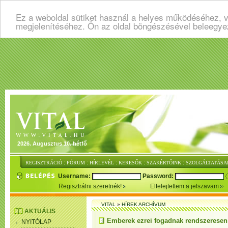
Ez a weboldal sütiket használ a helyes működéséhez, v
megjelenítéséhez. Ön az oldal böngészésével beleegye
2026. Augusztus 10. hétfő
:
:
:
:
:
REGISZTRÁCIÓ
FÓRUM
HÍRLEVÉL
KERESŐK
SZAKÉRTŐINK
SZOLGÁLTATÁSA
Username:
Password:
Regisztrálni szeretnék!
Elfelejtettem a jelszavam
VITAL
»
HÍREK ARCHÍVUM
AKTUÁLIS
Emberek ezrei fogadnak rendszeresen 
NYITÓLAP