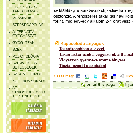
FOGYÓKÚRA
EGÉSZSÉGES
az időhiány, a munkaterhek, valamint a ny
TÁPLÁLKOZÁS
ösztönzik. A rendszeres takarítás havi kö
VITAMINOK
forint, míg egy-egy alkalom 2-4 órát vesz 
SZÉPSÉGÁPOLÁS
ALTERNATÍV
GYÓGYÁSZAT
GYÓGYTEÁK
Kapcsolódó anyagok
Takarékosabban a vízzel!
SZEX
Takarításkor ezek a vegyszerek árthatna
PSZICHOLÓGIA
Vigyázzon gyermeke szeme fényére!
SZENVEDÉLY-
Tiszta levegőt a szobába!
BETEGSÉGEK
SZTÁR-ÉLETMÓDI
Ossza meg:
Köv
KÜLÖNÖS SORSOK
email this page
|
Nyom
AZ
ORVOSTUDOMÁNY
TÖRTÉNETÉBŐL