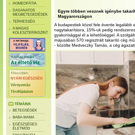
HOMEOPÁTIA
DAGANATOS
Egyre többen vesznek igénybe takarít
MEGBETEGEDÉSEK
Magyarországon
TERHESSÉG
A budapestiek közel fele évente legalább
A MAGAS
nagytakarításra, 15%-uk pedig rendszeres
KOLESZTERINSZINT
gyakorisággal él a lehetőséggel. A szolgál
májusában 570 regisztrált takarító cég m
- közölte Medveczky Tamás, a cég ágazat
NYÁRI EGÉSZSÉG
Vérnyomás
Térdfájdalom
TÉMÁINK
BETEGSÉGEK
BABA-MAMA
EGÉSZSÉGES
ÉLETMÓD