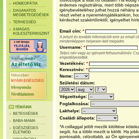
Üdvözöljük a vital.hu oldalain! Ha eddi
HOMEOPÁTIA
érdemes regisztrálnia, mert több népsze
igénybevételéhez juthat hozzá néhány ada
DAGANATOS
részt vehet a nyereményjátékainkon, ho
MEGBETEGEDÉSEK
kérdezhet szakértőinktől, igényelhet hírl
TERHESSÉG
A MAGAS
Email cím:
*
KOLESZTERINSZINT
A jelszó és további információk erre az email 
mindenképpen helyesen kell megadni.
Username:
*
Teljes név vagy az igényelt felhasználónév. C
engedélyezettek.
Vezetéknév:
*
Keresztnév:
*
Neme:
NYÁRI EGÉSZSÉG
Születési dátum:
Vérnyomás
Térdfájdalom
Végzettsége:
Foglalkozása:
TÉMÁINK
Lakhelye:
BETEGSÉGEK
Családi állapota:
BABA-MAMA
*A csillaggal jelölt mezők kitöltése köt
EGÉSZSÉGES
segíti, ha a többi mezőt is kitölti. Ha j
ÉLETMÓD
pontosabb, célzottabb, az Ön igényeine