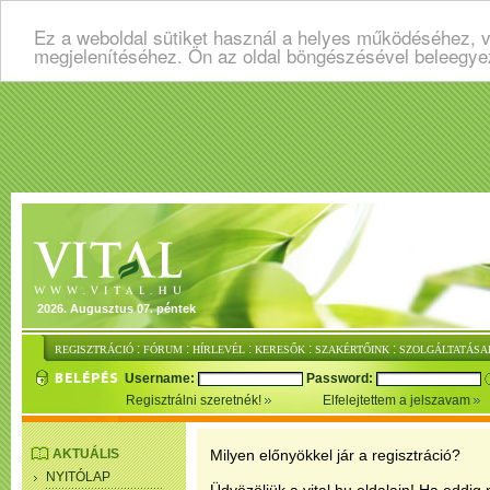
Ez a weboldal sütiket használ a helyes működéséhez, v
megjelenítéséhez. Ön az oldal böngészésével beleegye
2026. Augusztus 07. péntek
:
:
:
:
:
REGISZTRÁCIÓ
FÓRUM
HÍRLEVÉL
KERESŐK
SZAKÉRTŐINK
SZOLGÁLTATÁSA
Username:
Password:
Regisztrálni szeretnék!
Elfelejtettem a jelszavam
AKTUÁLIS
Milyen előnyökkel jár a regisztráció?
NYITÓLAP