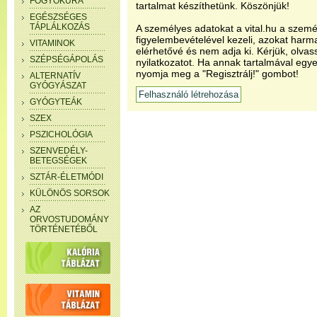
FOGYÓKÚRA
tartalmat készíthetünk. Köszönjük!
EGÉSZSÉGES
TÁPLÁLKOZÁS
A személyes adatokat a vital.hu a szemé
figyelembevételével kezeli, azokat har
VITAMINOK
elérhetővé és nem adja ki. Kérjük, olvas
SZÉPSÉGÁPOLÁS
nyilatkozatot. Ha annak tartalmával egye
nyomja meg a "Regisztrálj!" gombot!
ALTERNATÍV
GYÓGYÁSZAT
GYÓGYTEÁK
SZEX
PSZICHOLÓGIA
SZENVEDÉLY-
BETEGSÉGEK
SZTÁR-ÉLETMÓDI
KÜLÖNÖS SORSOK
AZ
ORVOSTUDOMÁNY
TÖRTÉNETÉBŐL