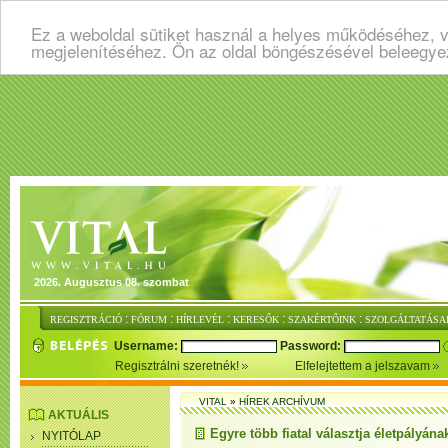
Ez a weboldal sütiket használ a helyes működéséhez, v
megjelenítéséhez. Ön az oldal böngészésével beleegye
2026. Augusztus 08. szombat
:
:
:
:
:
REGISZTRÁCIÓ
FÓRUM
HÍRLEVÉL
KERESŐK
SZAKÉRTŐINK
SZOLGÁLTATÁSA
Username:
Password:
Regisztrálni szeretnék!
Elfelejtettem a jelszavam
VITAL
»
HÍREK ARCHÍVUM
AKTUÁLIS
Egyre több fiatal választja életpályán
NYITÓLAP