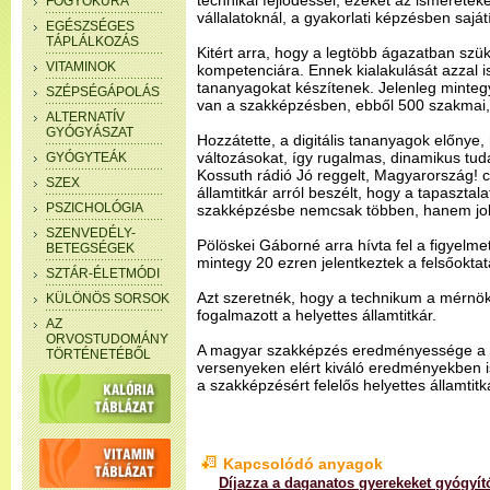
technikai fejlődéssel, ezeket az ismeretek
FOGYÓKÚRA
vállalatoknál, a gyakorlati képzésben sajátí
EGÉSZSÉGES
TÁPLÁLKOZÁS
Kitért arra, hogy a legtöbb ágazatban szük
VITAMINOK
kompetenciára. Ennek kialakulását azzal is 
tananyagokat készítenek. Jelenleg mintegy
SZÉPSÉGÁPOLÁS
van a szakképzésben, ebből 500 szakmai, 
ALTERNATÍV
GYÓGYÁSZAT
Hozzátette, a digitális tananyagok előnye,
változásokat, így rugalmas, dinamikus tud
GYÓGYTEÁK
Kossuth rádió Jó reggelt, Magyarország! 
SZEX
államtitkár arról beszélt, hogy a tapasztala
PSZICHOLÓGIA
szakképzésbe nemcsak többen, hanem job
SZENVEDÉLY-
Pölöskei Gáborné arra hívta fel a figyelm
BETEGSÉGEK
mintegy 20 ezren jelentkeztek a felsőoktatá
SZTÁR-ÉLETMÓDI
Azt szeretnék, hogy a technikum a mérnök
KÜLÖNÖS SORSOK
fogalmazott a helyettes államtitkár.
AZ
ORVOSTUDOMÁNY
A magyar szakképzés eredményessége a 
TÖRTÉNETÉBŐL
versenyeken elért kiváló eredményekben
a szakképzésért felelős helyettes államtitk
Kapcsolódó anyagok
Díjazza a daganatos gyerekeket gyógyít