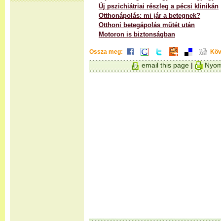
Új pszichiátriai részleg a pécsi klinikán
Otthonápolás: mi jár a betegnek?
Otthoni betegápolás műtét után
Motoron is biztonságban
Ossza meg:
Köv
email this page
|
Nyom