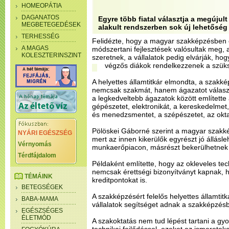
HOMEOPÁTIA
DAGANATOS
Egyre több fiatal választja a megújul
MEGBETEGEDÉSEK
alakult rendszerben sok új lehetőség
TERHESSÉG
Felidézte, hogy a magyar szakképzésben o
A MAGAS
módszertani fejlesztések valósultak meg, 
KOLESZTERINSZINT
szeretnek, a vállalatok pedig elvárják, h
végzős diákok rendelkezzenek a szük
A helyettes államtitkár elmondta, a szakké
nemcsak szakmát, hanem ágazatot választ
a legkedveltebb ágazatok között említette 
gépészetet, elektronikát, a kereskedelmet,
és menedzsmentet, a szépészetet, az okta
Pölöskei Gáborné szerint a magyar szakképz
NYÁRI EGÉSZSÉG
mert az innen kikerülők egyrészt jó állásle
Vérnyomás
munkaerőpiacon, másrészt bekerülhetnek 
Térdfájdalom
Példaként említette, hogy az okleveles tec
nemcsak érettségi bizonyítványt kapnak,
TÉMÁINK
kreditpontokat is.
BETEGSÉGEK
A szakképzésért felelős helyettes államtitká
BABA-MAMA
vállalatok segítséget adnak a szakképzés
EGÉSZSÉGES
ÉLETMÓD
A szakoktatás nem tud lépést tartani a gyo