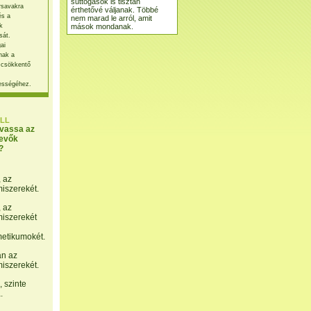
suttogások is tisztán
rsavakra
érthetővé váljanak. Többé
és a
nem marad le arról, amit
mások mondanak.
k
sát.
ai
nak a
 csökkentő
ességéhez.
LL
lvassa az
evők
?
, az
miszerekét.
, az
miszerekét
etikumokét.
án az
miszerekét.
 szinte
.