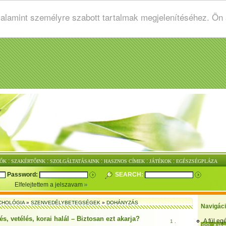
valamint személyre szabott tartalmak megjelenítéséhez. Ön
:
:
:
:
:
ŐK
SZAKÉRTŐINK
SZOLGÁLTATÁSAINK
HASZNOS CÍMEK
JÁTÉKOK
EGÉSZSÉGPLÁZA
Password:
SEARCH:
Elfelejtettem a jelszavam
CHOLÓGIA
»
SZENVEDÉLYBETEGSÉGEK
»
DOHÁNYZÁS
Navigác
s, vetélés, korai halál – Biztosan ezt akarja?
A fül e
1 .