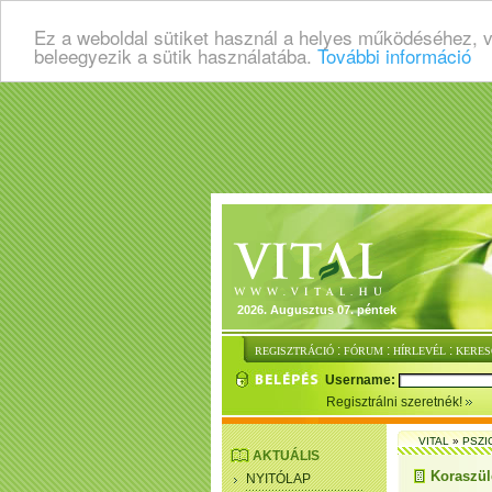
Ez a weboldal sütiket használ a helyes működéséhez, 
beleegyezik a sütik használatába.
További információ
2026. Augusztus 07. péntek
:
:
:
REGISZTRÁCIÓ
FÓRUM
HÍRLEVÉL
KERES
Username:
Regisztrálni szeretnék!
VITAL
»
PSZI
AKTUÁLIS
Koraszülé
NYITÓLAP