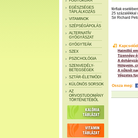
FOGYÓKÚRA
EGÉSZSÉGES
férfiak esetébe
TÁPLÁLKOZÁS
25 százalékkal 
Sir Richard Pet
VITAMINOK
SZÉPSÉGÁPOLÁS
ALTERNATÍV
GYÓGYÁSZAT
GYÓGYTEÁK
Kapcsolód
Hatmillió em
SZEX
Tizennégy és
PSZICHOLÓGIA
A dohányzás
SZENVEDÉLY-
Hölgyeim, ci
BETEGSÉGEK
A nőknél na
Végzetes fü
SZTÁR-ÉLETMÓDI
KÜLÖNÖS SORSOK
Ossza meg:
AZ
ORVOSTUDOMÁNY
TÖRTÉNETÉBŐL