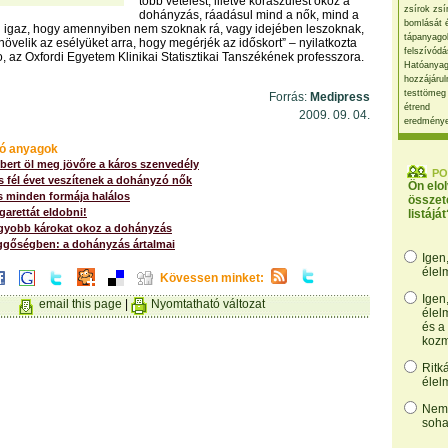
több vetélést, illetve koraszülést okoz a
zsírok zsí
dohányzás, ráadásul mind a nők, mind a
bomlását 
n igaz, hogy amennyiben nem szoknak rá, vagy idejében leszoknak,
tápanyago
növelik az esélyüket arra, hogy megérjék az időskort” – nyilatkozta
felszívódá
o, az Oxfordi Egyetem Klinikai Statisztikai Tanszékének professzora.
Hatóanyag
hozzájárul
testtömeg
Forrás:
Medipress
étrend
2009. 09. 04.
eredmény
ó anyagok
bert öl meg jövőre a káros szenvedély
PO
 fél évet veszítenek a dohányzó nők
Ön elo
 minden formája halálos
összet
garettát eldobni!
listáját
gyobb károkat okoz a dohányzás
ggőségben: a dohányzás ártalmai
Igen
élel
Kövessen minket:
Igen
email this page
|
Nyomtatható változat
élel
és a
kozm
Ritk
élel
Nem,
soha