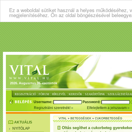
Ez a weboldal sütiket használ a helyes működéséhez, v
megjelenítéséhez. Ön az oldal böngészésével beleegye
2026. Augusztus 06. csütörtök
:
:
:
:
:
REGISZTRÁCIÓ
FÓRUM
HÍRLEVÉL
KERESŐK
SZAKÉRTŐINK
SZOLGÁLTATÁSA
Username:
Password:
Regisztrálni szeretnék!
Elfelejtettem a jelszavam
VITAL
»
BETEGSÉGEK
»
CUKORBETEGSÉG
AKTUÁLIS
Oltás segíthet a cukorbeteg gyerekeke
NYITÓLAP