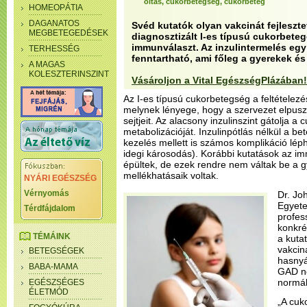
oltás, cukorbetegség, cukorbeteg
HOMEOPÁTIA
DAGANATOS
Svéd kutatók olyan vakcinát fejleszte
MEGBETEGEDÉSEK
diagnosztizált I-es típusú cukorbeteg
immunválaszt. Az inzulintermelés egy
TERHESSÉG
fenntartható, ami főleg a gyerekek é
A MAGAS
KOLESZTERINSZINT
Vásároljon a Vital EgészségPlázában!
Az I-es típusú cukorbetegség a feltételez
melynek lényege, hogy a szervezet elpusztí
sejtjeit. Az alacsony inzulinszint gátolja 
metabolizációját. Inzulinpótlás nélkül a 
kezelés mellett is számos komplikáció léph
idegi károsodás). Korábbi kutatások az i
épültek, de ezek rendre nem váltak be a g
mellékhatásaik voltak.
NYÁRI EGÉSZSÉG
Vérnyomás
Dr. Jo
Egyet
Térdfájdalom
profes
konkré
TÉMÁINK
a kutat
vakcin
BETEGSÉGEK
hasnyá
BABA-MAMA
GAD ne
normál
EGÉSZSÉGES
ÉLETMÓD
„A cuk