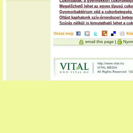
Cukorbabák: a gyermekkori cukorbeteg
Megelőzhető lehet az egyes típusú cuk
Gyomorbaktérium véd a cukorbetegség 
Oltást kaphatunk szív-érrendszeri beteg
Szúrás nélkül is kimutatható lehet a cu
Ossza meg:
Köv
email this page
|
Nyom