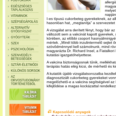
FOGYÓKÚRA
allerg
magyar
EGÉSZSÉGES
TÁPLÁLKOZÁS
melyet
napján
VITAMINOK
I-es típusú cukorbeteg gyerekeknek, az all
SZÉPSÉGÁPOLÁS
hasonlóan hat, „megtanítja” a szervezetet 
ALTERNATÍV
A vizsgálat arra derített fényt, hogy bár a
GYÓGYÁSZAT
változott sem a vakcinát kapott gyerekek, 
GYÓGYTEÁK
körében, az előbbi csoport hasnyálmirigy
mértek. „Minél több inzulintermelő sejtet
SZEX
szövődménnyel kell számolnunk, mind röv
PSZICHOLÓGIA
magyarázta Dr. Richard Insel, a Fiatalkor
kutatási igazgatóhelyettese.
SZENVEDÉLY-
BETEGSÉGEK
A vakcina biztonságosnak tűnik, mellékhat
SZTÁR-ÉLETMÓDI
terápiás hatás elég kicsi, de mérhető és k
KÜLÖNÖS SORSOK
A kutatók újabb vizsgálatsorozatba kezdt
AZ
diagnosztizált cukorbeteg gyerekeket vonnak
ORVOSTUDOMÁNY
megelőzhető-e a vakcina segítségével az 
TÖRTÉNETÉBŐL
kifejlődése a magas kockázattal rendelke
Kapcsolódó anyagok