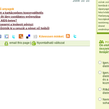
2009. 10. 10.
zsírok zsí
bomlását 
ó anyagok
tápanyago
ett a barkácsgépes koponyalékelés
felszívódá
Hatóanyag
l élt lány csodálatos gyógyulása
hozzájárul
 AIDS-beteg?
testtömeg
zavarrni a levágott péniszt
étrend
űtötték ki a ceruzát a német nő fejéből
eredmény
Kövessen minket:
PO
email this page
|
Nyomtatható változat
Ön elo
összet
listáját
Igen
élel
Igen
élel
és a
kozm
Ritk
élel
Nem,
soha