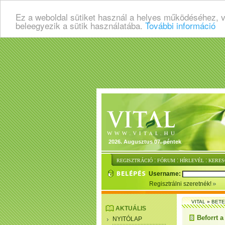
Ez a weboldal sütiket használ a helyes működéséhez, 
beleegyezik a sütik használatába.
További információ
2026. Augusztus 07. péntek
:
:
:
REGISZTRÁCIÓ
FÓRUM
HÍRLEVÉL
KERES
Username:
Regisztrálni szeretnék!
VITAL
»
BET
AKTUÁLIS
Beforrt a
NYITÓLAP