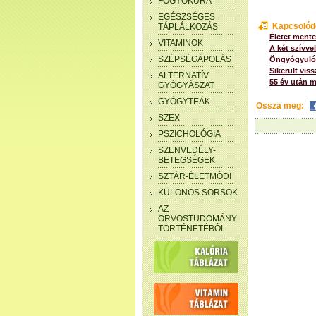
FOGYÓKÚRA
EGÉSZSÉGES
Kapcsolód
TÁPLÁLKOZÁS
Életet ment
VITAMINOK
A két szívve
SZÉPSÉGÁPOLÁS
Öngyógyuló
Sikerült viss
ALTERNATÍV
55 év után m
GYÓGYÁSZAT
GYÓGYTEÁK
Ossza meg:
SZEX
PSZICHOLÓGIA
SZENVEDÉLY-
BETEGSÉGEK
SZTÁR-ÉLETMÓDI
KÜLÖNÖS SORSOK
AZ
ORVOSTUDOMÁNY
TÖRTÉNETÉBŐL