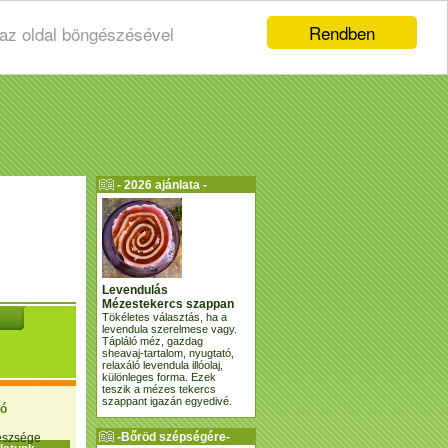
Rendben
 az oldal böngészésével
- 2026 ajánlata -
Levendulás
Mézestekercs szappan
Tökéletes választás, ha a
levendula szerelmese vagy.
Tápláló méz, gazdag
sheavaj-tartalom, nyugtató,
relaxáló levendula illóolaj,
különleges forma. Ezek
teszik a mézes tekercs
szappant igazán egyedivé.
ió
-Bőröd szépségére-
gészsége