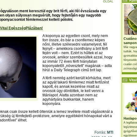
Ajánl
OLDAL
ógyuláson ment keresztül egy brit férfi, aki fél évszázada egy
en olyan súlyosan megsérült, hogy fejtetőjén egy nagyobb
oponyacsontot fémlemezzel kellett pótolni.
 Vital EgészségPlázában!
A koponya az egyetlen csont, mely nem
Csaláno
forr össze, és bár a csontlemez képes
sampon
nőni, illetve szélesedni valamelyest, fél
Már nagya
fejnyit – amekkora csonthiány a brit férfi
tudták, ho
fején volt – nem. Ezért is hűltek el az
gyorsabban
orvosok, amikor szembesültek azzal, hogy
fényesebb
az immár 72 éves férfi hiánytalan
csalán csö
koponyatetőt „növesztett” magának – adta
zsírosságá
hírül a Daily Telegraph című brit lap.
A férfi nemrég azért került kórházba, mert
Vital 
az agyát takaró fémlemez miatt fertőzést
kapott, és annak kezelése miatt az
orvosok úgy döntöttek, le kell venni a
titánlapot. Alatta azonban nem az
agyhártyára bukkantak, hanem
koponyára.
knak csak össze kellett ölteniük a lemez levétele miatt vágásoknál a
szükség új fémfejtető-protézisre, amelyre egyébként hónapokat várt a
Haslapos
jadonfővel” élhet.
A legillat
legízletes
gyógyfűve
Forrás:
MTI
együttesen