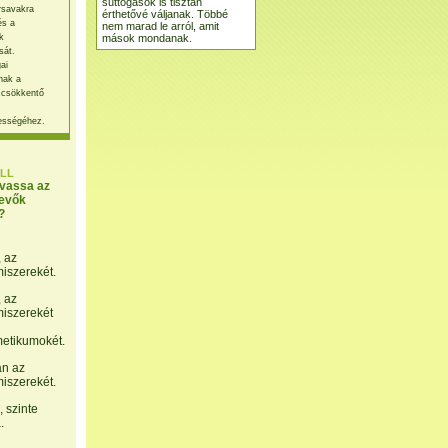
suttogások is tisztán
rsavakra
érthetővé váljanak. Többé
és a
nem marad le arról, amit
mások mondanak.
k
sát.
ai
nak a
 csökkentő
ességéhez.
LL
lvassa az
evők
?
, az
miszerekét.
, az
miszerekét
etikumokét.
án az
miszerekét.
 szinte
.