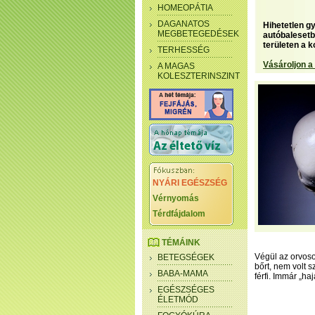
HOMEOPÁTIA
DAGANATOS
Hihetetlen gy
MEGBETEGEDÉSEK
autóbalesetb
területen a k
TERHESSÉG
Vásároljon a
A MAGAS
KOLESZTERINSZINT
NYÁRI EGÉSZSÉG
Vérnyomás
Térdfájdalom
TÉMÁINK
Végül az orvoso
BETEGSÉGEK
bőrt, nem volt 
BABA-MAMA
férfi. Immár „ha
EGÉSZSÉGES
ÉLETMÓD