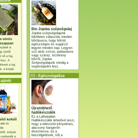
atunk
Bio Jojoba szépségolaj
Jojoba szépségolajunk
tökéletes választás minden
s-sörös
bőrtípusra, hogy bőröd
szappan
egészséges és sugárzó
legyen minden nap. Legyen
nyáink is
szó akár zsíros, pattanásos
gy sörtől
vagy száraz, érzékeny
 nő a haj,
bőrről, Jojoba
 lesz. A
Szépségolajunk mindig a
kkenti a haj
segítségedre lesz.
t, a korpát.
- Egészségpláza
ajánlatunk -
ajánló
Újratölthető
hallókészülék
Ez a Láthatatlan
ító koktél
Hallókészülék lehetővé teszi,
hogy a televíziót kényelmes,
osabb és
alacsony hangerőn
ebb
élvezhesse, és a
kből, melyek
beszélgetések, sőt a
 serkentik a