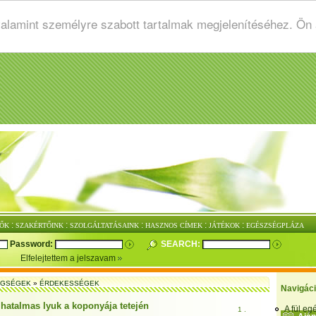
valamint személyre szabott tartalmak megjelenítéséhez. Ön
:
:
:
:
:
ŐK
SZAKÉRTŐINK
SZOLGÁLTATÁSAINK
HASZNOS CÍMEK
JÁTÉKOK
EGÉSZSÉGPLÁZA
Password:
SEARCH:
Elfelejtettem a jelszavam
EGSÉGEK
»
ÉRDEKESSÉGEK
Navigác
 hatalmas lyuk a koponyája tetején
A fül e
1 .