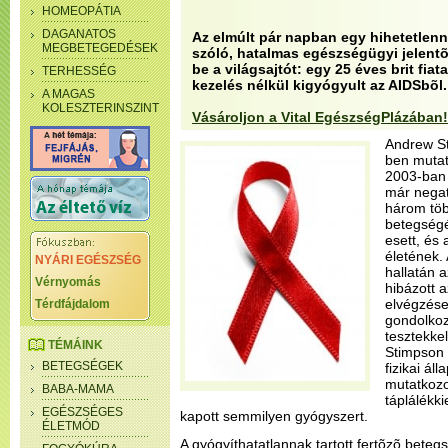
HOMEOPÁTIA
DAGANATOS
Az elmúlt pár napban egy hihetetlen
MEGBETEGEDÉSEK
szóló, hatalmas egészségügyi jelentõ
be a világsajtót: egy 25 éves brit fi
TERHESSÉG
kezelés nélkül kigyógyult az AIDSbõl.
A MAGAS
KOLESZTERINSZINT
Vásároljon a Vital EgészségPlázában!
Andrew S
ben mutatt
2003-ban 
már negat
három több
betegségé
esett, és 
életének.
NYÁRI EGÉSZSÉG
hallatán 
Vérnyomás
hibázott a
elvégzése
Térdfájdalom
gondolkoz
tesztekke
TÉMÁINK
Stimpson v
BETEGSÉGEK
fizikai á
mutatkozot
BABA-MAMA
táplálékk
EGÉSZSÉGES
kapott semmilyen gyógyszert.
ÉLETMÓD
A gyógyíthatatlannak tartott fertõzõ betegs