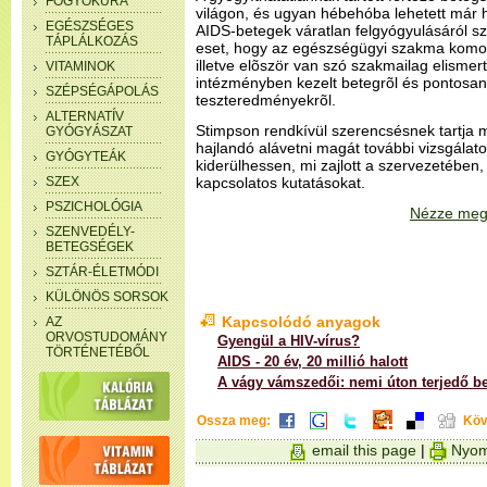
FOGYÓKÚRA
világon, és ugyan hébehóba lehetett már h
EGÉSZSÉGES
AIDS-betegek váratlan felgyógyulásáról szó
TÁPLÁLKOZÁS
eset, hogy az egészségügyi szakma komoly
illetve elõször van szó szakmailag elismer
VITAMINOK
intézményben kezelt betegrõl és pontosa
SZÉPSÉGÁPOLÁS
teszteredményekrõl.
ALTERNATÍV
Stimpson rendkívül szerencsésnek tartja 
GYÓGYÁSZAT
hajlandó alávetni magát további vizsgála
GYÓGYTEÁK
kiderülhessen, mi zajlott a szervezetében,
SZEX
kapcsolatos kutatásokat.
PSZICHOLÓGIA
Nézze meg 
SZENVEDÉLY-
BETEGSÉGEK
SZTÁR-ÉLETMÓDI
KÜLÖNÖS SORSOK
Kapcsolódó anyagok
AZ
ORVOSTUDOMÁNY
Gyengül a HIV-vírus?
TÖRTÉNETÉBŐL
AIDS - 20 év, 20 millió halott
A vágy vámszedői: nemi úton terjedő b
Ossza meg:
Köv
email this page
|
Nyom