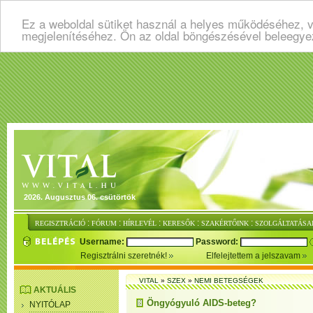
Ez a weboldal sütiket használ a helyes működéséhez, v
megjelenítéséhez. Ön az oldal böngészésével beleegye
2026. Augusztus 06. csütörtök
:
:
:
:
:
REGISZTRÁCIÓ
FÓRUM
HÍRLEVÉL
KERESŐK
SZAKÉRTŐINK
SZOLGÁLTATÁSA
Username:
Password:
Regisztrálni szeretnék!
Elfelejtettem a jelszavam
VITAL
»
SZEX
»
NEMI BETEGSÉGEK
AKTUÁLIS
Öngyógyuló AIDS-beteg?
NYITÓLAP