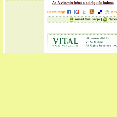
Az A-vitamin lehet a zsírégetés kulcsa
Ossza meg:
Köv
email this page
|
Nyom