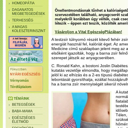
HOMEOPÁTIA
DAGANATOS
Önellentmondásnak tűnhet a kalóriaégető 
MEGBETEGEDÉSEK
szervezetében található, anyagcserét sza
melyekről korábban úgy vélték, csak cse
TERHESSÉG
létezik – éppen ezt teszik, közölték ameri
A MAGAS
KOLESZTERINSZINT
Vásároljon a Vital EgészségPlázában!
A testzsír túlnyomó részét kitevő fehér zsí
energiát használ fel, kalóriát éget. Az am
Medicine című szaklapban jelent meg az a
elsőként igazolták, hogy a barna zsír felnő
szerepet játszik az anyagcserében.
C. Ronald Kahn, a bostoni Joslin Diabéte
kutatás vezetője elmondta, hogy megállapí
NYÁRI EGÉSZSÉG
jelöl ki az elhízás és a 2-es típusú diabét
lebontását gyorsíthatja, ezáltal hozzájáru
Vérnyomás
ha a barna zsír mennyiségét sikerül növeln
Térdfájdalom
A kuta
normál
TÉMÁINK
fiatal
BETEGSÉGEK
testéb
időseb
BABA-MAMA
Télen,
EGÉSZSÉGES
szüksé
ÉLETMÓD
hőmérs