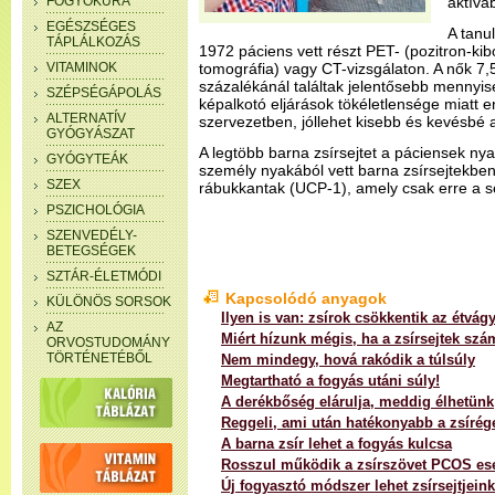
FOGYÓKÚRA
aktíva
EGÉSZSÉGES
A tanu
TÁPLÁLKOZÁS
1972 páciens vett részt PET- (pozitron-ki
VITAMINOK
tomográfia) vagy CT-vizsgálaton. A nők 7,5
százalékánál találtak jelentősebb mennyisé
SZÉPSÉGÁPOLÁS
képalkotó eljárások tökéletlensége miatt e
ALTERNATÍV
szervezetben, jóllehet kisebb és kevésbé 
GYÓGYÁSZAT
A legtöbb barna zsírsejtet a páciensek nya
GYÓGYTEÁK
személy nyakából vett barna zsírsejtekben
SZEX
rábukkantak (UCP-1), amely csak erre a se
PSZICHOLÓGIA
SZENVEDÉLY-
BETEGSÉGEK
SZTÁR-ÉLETMÓDI
Kapcsolódó anyagok
KÜLÖNÖS SORSOK
Ilyen is van: zsírok csökkentik az étvágy
AZ
Miért hízunk mégis, ha a zsírsejtek s
ORVOSTUDOMÁNY
TÖRTÉNETÉBŐL
Nem mindegy, hová rakódik a túlsúly
Megtartható a fogyás utáni súly!
A derékbőség elárulja, meddig élhetünk
Reggeli, ami után hatékonyabb a zsírég
A barna zsír lehet a fogyás kulcsa
Rosszul működik a zsírszövet PCOS es
Új fogyasztó módszer lehet zsírsejtjeink