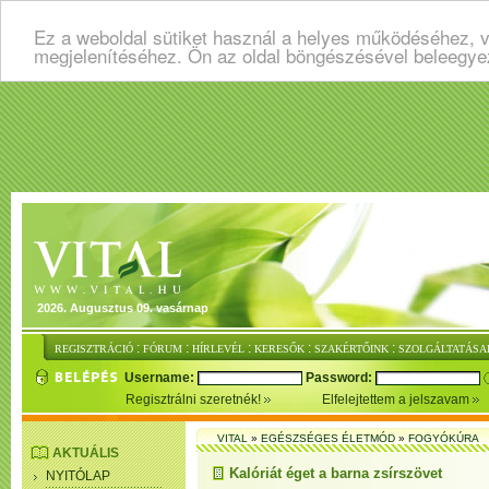
Ez a weboldal sütiket használ a helyes működéséhez, v
megjelenítéséhez. Ön az oldal böngészésével beleegye
2026. Augusztus 09. vasárnap
:
:
:
:
:
REGISZTRÁCIÓ
FÓRUM
HÍRLEVÉL
KERESŐK
SZAKÉRTŐINK
SZOLGÁLTATÁSA
Username:
Password:
Regisztrálni szeretnék!
Elfelejtettem a jelszavam
VITAL
»
EGÉSZSÉGES ÉLETMÓD
»
FOGYÓKÚRA
AKTUÁLIS
Kalóriát éget a barna zsírszövet
NYITÓLAP