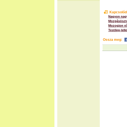
Kapcsolód
Nagyon nagy
Mozgásösztö
Mozogjon ví
Testileg-le
Ossza meg: