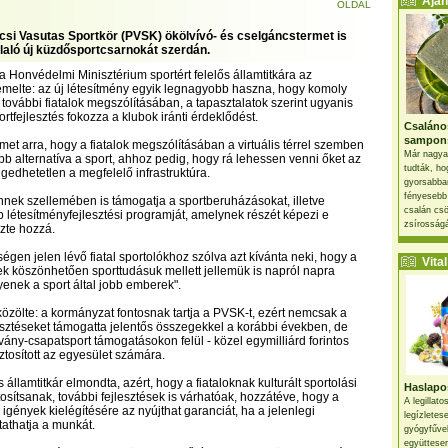
Ajánl
OLDAL
csi Vasutas Sportkör (PVSK) ökölvívó- és cselgáncstermet is
aló új küzdősportcsarnokát szerdán.
 Honvédelmi Minisztérium sportért felelős államtitkára az
melte: az új létesítmény egyik legnagyobb haszna, hogy komoly
 további fiatalok megszólításában, a tapasztalatok szerint ugyanis
rtfejlesztés fokozza a klubok iránti érdeklődést.
Csaláno
sampon
lmet arra, hogy a fiatalok megszólításában a virtuális térrel szemben
Már nagya
b alternatíva a sport, ahhoz pedig, hogy rá lehessen venni őket az
tudták, ho
gedhetetlen a megfelelő infrastruktúra.
gyorsabban
fényesebb
nek szellemében is támogatja a sportberuházásokat, illetve
csalán csö
b létesítményfejlesztési programját, amelynek részét képezi e
zsírosságá
űzte hozzá.
gen jelen lévő fiatal sportolókhoz szólva azt kívánta neki, hogy a
Vital 
k köszönhetően sporttudásuk mellett jellemük is napról napra
gyenek a sport által jobb emberek".
zölte: a kormányzat fontosnak tartja a PVSK-t, ezért nemcsak a
esztéseket támogatta jelentős összegekkel a korábbi években, de
vány-csapatsport támogatásokon felül - közel egymilliárd forintos
ztosított az egyesület számára.
ős államtitkár elmondta, azért, hogy a fiataloknak kulturált sportolási
Haslapos
tosítsanak, további fejlesztések is várhatóak, hozzátéve, hogy a
A legillat
i igények kielégítésére az nyújthat garanciát, ha a jelenlegi
legízletes
tathatja a munkát.
gyógyfűve
együttesen