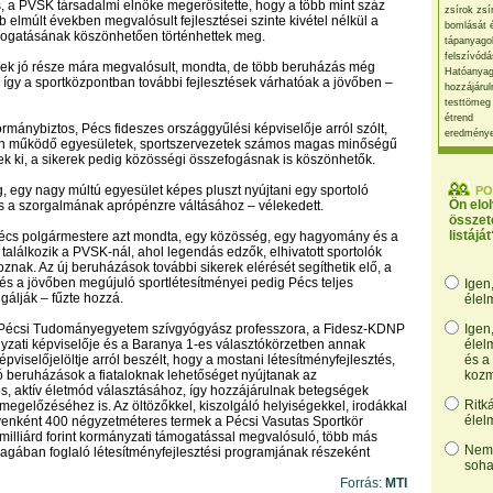
 a PVSK társadalmi elnöke megerősítette, hogy a több mint száz
zsírok zsí
ub elmúlt években megvalósult fejlesztései szinte kivétel nélkül a
bomlását 
ogatásának köszönhetően történhettek meg.
tápanyago
felszívódá
vek jó része mára megvalósult, mondta, de több beruházás még
Hatóanyag
, így a sportközpontban további fejlesztések várhatóak a jövőben –
hozzájárul
testtömeg
étrend
rmánybiztos, Pécs fideszes országgyűlési képviselője arról szólt,
eredmény
n működő egyesületek, sportszervezetek számos magas minőségű
tek ki, a sikerek pedig közösségi összefogásnak is köszönhetők.
, egy nagy múltú egyesület képes pluszt nyújtani egy sportoló
PO
Ön elo
s a szorgalmának aprópénzre váltásához – vélekedett.
összet
listáját
, Pécs polgármestere azt mondta, egy közösség, egy hagyomány és a
t találkozik a PVSK-nál, ahol legendás edzők, elhivatott sportolók
oznak. Az új beruházások további sikerek elérését segíthetik elő, a
s a jövőben megújuló sportlétesítményei pedig Pécs teljes
Igen
gálják – fűzte hozzá.
élel
, a Pécsi Tudományegyetem szívgyógyász professzora, a Fidesz-KDNP
Igen
zati képviselője és a Baranya 1-es választókörzetben annak
élel
pviselőjelöltje arról beszélt, hogy a mostani létesítményfejlesztés,
és a
ló beruházások a fiataloknak lehetőséget nyújtanak az
kozm
, aktív életmód választásához, így hozzájárulnak betegségek
Ritk
megelőzéséhez is. Az öltözőkkel, kiszolgáló helyiségekkel, irodákkal
élel
gyenként 400 négyzetméteres termek a Pécsi Vasutas Sportkör
milliárd forint kormányzati támogatással megvalósuló, több más
Nem,
agában foglaló létesítményfejlesztési programjának részeként
soha
Forrás:
MTI