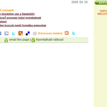
2026. 03. 25.
ó anyagok
TART
 küzdelem van a fiatalokért
MEGOS
nző program indul gyerekeknek
zben!
lkileg hozzuk ismét formába magunkat
Kövessen minket:
email this page
|
Nyomtatható változat