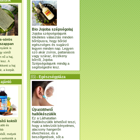
atunk
Bio Jojoba szépségolaj
Jojoba szépségolajunk
tökéletes választás minden
s-sörös
bőrtípusra, hogy bőröd
szappan
egészséges és sugárzó
legyen minden nap. Legyen
nyáink is
szó akár zsíros, pattanásos
gy sörtől
vagy száraz, érzékeny
 nő a haj,
bőrről, Jojoba
 lesz. A
Szépségolajunk mindig a
kkenti a haj
segítségedre lesz.
t, a korpát.
- Egészségpláza
ajánlatunk -
ajánló
Újratölthető
hallókészülék
Ez a Láthatatlan
ító koktél
Hallókészülék lehetővé teszi,
hogy a televíziót kényelmes,
osabb és
alacsony hangerőn
ebb
élvezhesse, és a
kből, melyek
beszélgetések, sőt a
 serkentik a