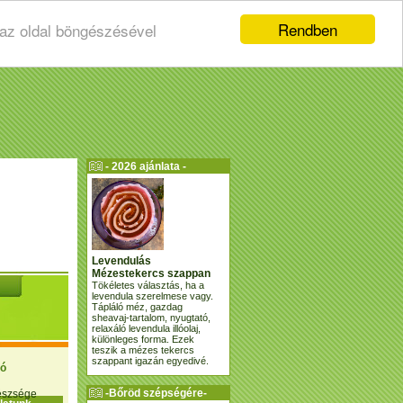
Rendben
 az oldal böngészésével
- 2026 ajánlata -
Levendulás
Mézestekercs szappan
Tökéletes választás, ha a
levendula szerelmese vagy.
Tápláló méz, gazdag
sheavaj-tartalom, nyugtató,
relaxáló levendula illóolaj,
különleges forma. Ezek
teszik a mézes tekercs
szappant igazán egyedivé.
ió
-Bőröd szépségére-
gészsége