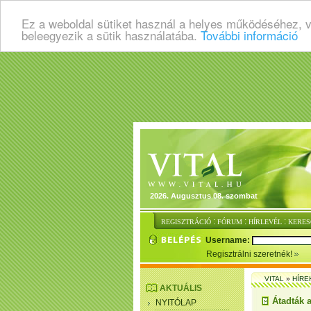
Ez a weboldal sütiket használ a helyes működéséhez, 
beleegyezik a sütik használatába.
További információ
2026. Augusztus 08. szombat
:
:
:
REGISZTRÁCIÓ
FÓRUM
HÍRLEVÉL
KERES
Username:
Regisztrálni szeretnék!
VITAL
»
HÍRE
AKTUÁLIS
Átadták 
NYITÓLAP