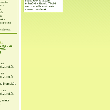
suttogások is tisztán
rsavakra
érthetővé váljanak. Többé
és a
nem marad le arról, amit
mások mondanak.
k
sát.
ai
nak a
 csökkentő
ességéhez.
LL
lvassa az
evők
?
, az
miszerekét.
, az
miszerekét
etikumokét.
án az
miszerekét.
 szinte
.