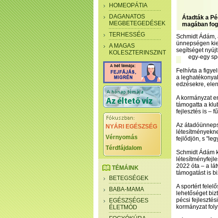
HOMEOPÁTIA
DAGANATOS
Átadták a Pé
MEGBETEGEDÉSEK
magában fogl
TERHESSÉG
Schmidt Ádám, a
ünnepségen kie
A MAGAS
segítséget nyújt
KOLESZTERINSZINT
egy-egy spo
Felhívta a figye
a leghatékonyab
edzésekre, elen
A kormányzat en
támogatta a klu
fejlesztés is – f
Az átadóünnepsé
NYÁRI EGÉSZSÉG
létesítményekne
Vérnyomás
fejlődjön, s "le
Térdfájdalom
Schmidt Ádám kö
létesítményfejl
2022 óta – a lát
TÉMÁINK
támogatást is bi
BETEGSÉGEK
A sportért felel
BABA-MAMA
lehetőséget biz
pécsi fejlesztés
EGÉSZSÉGES
kormányzat foly
ÉLETMÓD