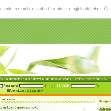
valamint személyre szabott tartalmak megjelenítéséhez. Ön
:
:
:
:
:
ŐK
SZAKÉRTŐINK
SZOLGÁLTATÁSAINK
HASZNOS CÍMEK
JÁTÉKOK
EGÉSZSÉGPLÁZA
Password:
SEARCH:
Elfelejtettem a jelszavam
K ARCHÍVUM
Navigác
az új küzdősportcsarnokot
A fül e
1 .