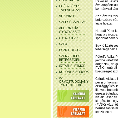
FOGYÓKÚRA
Rákossy Balázs,
éve alapított kl
EGÉSZSÉGES
kormányzat tám
TÁPLÁLKOZÁS
VITAMINOK
Az előzetes ter
befejezésre vár
SZÉPSÉGÁPOLÁS
fűzte hozzá.
ALTERNATÍV
Hoppál Péter ko
GYÓGYÁSZAT
hogy a városba
GYÓGYTEÁK
sportolót nevel
SZEX
Egy jó közösség
tehetségének é
PSZICHOLÓGIA
SZENVEDÉLY-
Péterffy Attila
BETEGSÉGEK
jövőbe vetett hi
dolgoztak, dolg
SZTÁR-ÉLETMÓDI
PVSK megújult é
közösségét szol
KÜLÖNÖS SORSOK
AZ
Cziráki Attila
ORVOSTUDOMÁNY
pécsi önkormány
TÖRTÉNETÉBŐL
országgyűlési ké
illetve a hason
egészségtudatos
kialakulásának 
kiegészített, e
(PVSK) közel öt
beruházást is m
készültek el.