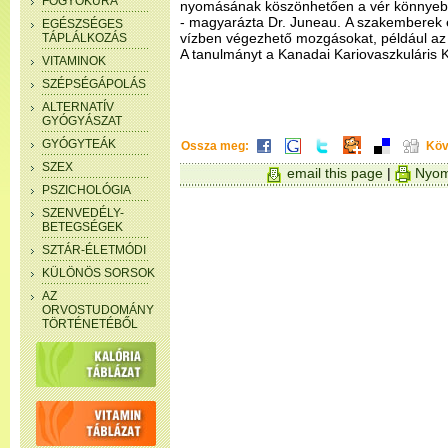
FOGYÓKÚRA
nyomásának köszönhetően a vér könnyebbe
- magyarázta Dr. Juneau. A szakemberek e
EGÉSZSÉGES
vízben végezhető mozgásokat, például az 
TÁPLÁLKOZÁS
A tanulmányt a Kanadai Kariovaszkuláris 
VITAMINOK
SZÉPSÉGÁPOLÁS
ALTERNATÍV
GYÓGYÁSZAT
GYÓGYTEÁK
Ossza meg:
Köv
SZEX
email this page
|
Nyom
PSZICHOLÓGIA
SZENVEDÉLY-
BETEGSÉGEK
SZTÁR-ÉLETMÓDI
KÜLÖNÖS SORSOK
AZ
ORVOSTUDOMÁNY
TÖRTÉNETÉBŐL