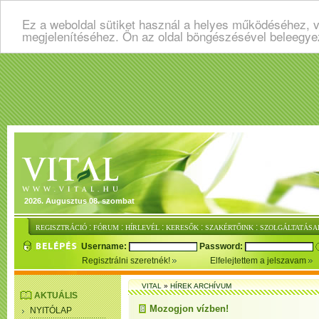
Ez a weboldal sütiket használ a helyes működéséhez, v
megjelenítéséhez. Ön az oldal böngészésével beleegye
2026. Augusztus 08. szombat
:
:
:
:
:
REGISZTRÁCIÓ
FÓRUM
HÍRLEVÉL
KERESŐK
SZAKÉRTŐINK
SZOLGÁLTATÁSA
Username:
Password:
Regisztrálni szeretnék!
Elfelejtettem a jelszavam
VITAL
»
HÍREK ARCHÍVUM
AKTUÁLIS
Mozogjon vízben!
NYITÓLAP