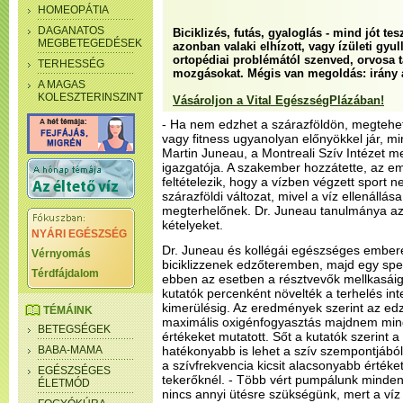
HOMEOPÁTIA
DAGANATOS
Biciklizés, futás, gyaloglás - mind jót t
MEGBETEGEDÉSEK
azonban valaki elhízott, vagy ízületi gyu
ortopédiai problémától szenved, orvosa t
TERHESSÉG
mozgásokat. Mégis van megoldás: irány a
A MAGAS
KOLESZTERINSZINT
Vásároljon a Vital EgészségPlázában!
- Ha nem edzhet a szárazföldön, megteheti
vagy fitness ugyanolyan előnyökkel jár, mi
Martin Juneau, a Montreali Szív Intézet m
igazgatója. A szakember hozzátette, az e
feltételezik, hogy a vízben végzett sport 
szárazföldi változat, mivel a víz ellenállás
megterhelőnek. Dr. Juneau tanulmánya az
kételyeket.
NYÁRI EGÉSZSÉG
Dr. Juneau és kollégái egészséges embere
Vérnyomás
biciklizzenek edzőteremben, majd egy speci
Térdfájdalom
ebben az esetben a résztvevők mellkasáig
kutatók percenként növelték a terhelés int
kimerülésig. Az eredmények szerint az ed
TÉMÁINK
maximális oxigénfogyasztás majdnem min
BETEGSÉGEK
értékeket mutatott. Sőt a kutatók szerint 
BABA-MAMA
hatékonyabb is lehet a szív szempontjából
a szívfrekvencia kicsit alacsonyabb értéket
EGÉSZSÉGES
tekerőknél. - Több vért pumpálunk minden
ÉLETMÓD
nincs annyi ütésre szükségünk, mert a víz