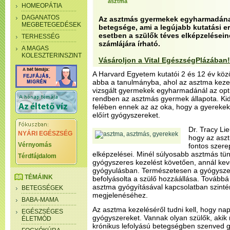
asztma
HOMEOPÁTIA
DAGANATOS
Az asztmás gyermekek egyharmadának
MEGBETEGEDÉSEK
betegsége, ami a legújabb kutatási 
esetben a szülők téves elképzelésein
TERHESSÉG
számlájára írható.
A MAGAS
KOLESZTERINSZINT
Vásároljon a Vital EgészségPlázában!
A Harvard Egyetem kutatói 2 és 12 év köz
abba a tanulmányba, ahol az asztma kezel
vizsgált gyermekek egyharmadánál az opti
rendben az asztmás gyermek állapota. Kid
felében ennek az az oka, hogy a gyereke
előírt gyógyszereket.
Dr. Tracy Lie
NYÁRI EGÉSZSÉG
hogy az asz
Vérnyomás
fontos szere
elképzelései. Minél súlyosabb asztmás tü
Térdfájdalom
gyógyszeres kezelést követően, annál kev
gyógyulásban. Természetesen a gyógyszer
TÉMÁINK
befolyásolta a szülő hozzáállása. Továbbá
asztma gyógyításával kapcsolatban szinté
BETEGSÉGEK
megjelenéséhez.
BABA-MAMA
Az asztma kezeléséről tudni kell, hogy n
EGÉSZSÉGES
gyógyszereket. Vannak olyan szülők, akik 
ÉLETMÓD
krónikus lefolyású betegségben szenved 