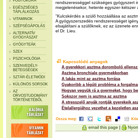
FOGYÓKÚRA
rendszerességgel szükséges gyógyszert i
megjelenésekor, hetente egyszer-kétszer 
EGÉSZSÉGES
TÁPLÁLKOZÁS
”Kulcskérdés a szülő hozzáállása az asz
VITAMINOK
A gyógyszerszedés rendszerességet igényel
elsajátítani a szülőknek, ez az üzenete e
SZÉPSÉGÁPOLÁS
el Dr. Lieu.
ALTERNATÍV
GYÓGYÁSZAT
GYÓGYTEÁK
SZEX
PSZICHOLÓGIA
Kapcsolódó anyagok
SZENVEDÉLY-
A gyerekkori asztma doromboló ellensz
BETEGSÉGEK
Asztma bronchiale gyermekkorban
SZTÁR-ÉLETMÓDI
A lakás mint az asztma forrása
KÜLÖNÖS SORSOK
Gyakoribb a légúti probléma a forgalma
Hogyan vegyük rá a gyermeket, hogy be
AZ
ORVOSTUDOMÁNY
Sokszor nem is asztma az asztma
TÖRTÉNETÉBŐL
A stresszelő anyák rontják gyerekeik as
Ételallergiához vezethet a kezeletlen a
Ossza meg:
Köv
email this page
|
Nyom