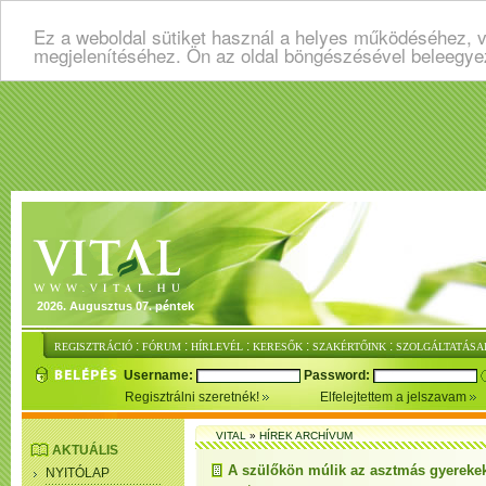
Ez a weboldal sütiket használ a helyes működéséhez, v
megjelenítéséhez. Ön az oldal böngészésével beleegye
2026. Augusztus 07. péntek
:
:
:
:
:
REGISZTRÁCIÓ
FÓRUM
HÍRLEVÉL
KERESŐK
SZAKÉRTŐINK
SZOLGÁLTATÁSA
Username:
Password:
Regisztrálni szeretnék!
Elfelejtettem a jelszavam
VITAL
»
HÍREK ARCHÍVUM
AKTUÁLIS
A szülőkön múlik az asztmás gyereke
NYITÓLAP