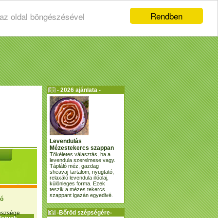
Rendben
 az oldal böngészésével
- 2026 ajánlata -
Levendulás
Mézestekercs szappan
Tökéletes választás, ha a
levendula szerelmese vagy.
Tápláló méz, gazdag
sheavaj-tartalom, nyugtató,
relaxáló levendula illóolaj,
különleges forma. Ezek
teszik a mézes tekercs
szappant igazán egyedivé.
ió
-Bőröd szépségére-
gészsége