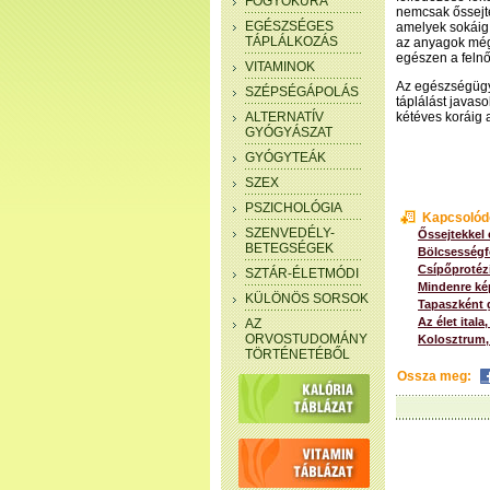
FOGYÓKÚRA
nemcsak őssejte
EGÉSZSÉGES
amelyek sokáig
TÁPLÁLKOZÁS
az anyagok még 
egészen a felnőt
VITAMINOK
Az egészségügy
SZÉPSÉGÁPOLÁS
táplálást javas
ALTERNATÍV
kétéves koráig a
GYÓGYÁSZAT
GYÓGYTEÁK
SZEX
PSZICHOLÓGIA
Kapcsolód
SZENVEDÉLY-
Őssejtekkel 
BETEGSÉGEK
Bölcsességfo
Csípőprotézi
SZTÁR-ÉLETMÓDI
Mindenre kép
KÜLÖNÖS SORSOK
Tapaszként g
Az élet itala
AZ
ORVOSTUDOMÁNY
Kolosztrum,
TÖRTÉNETÉBŐL
Ossza meg: