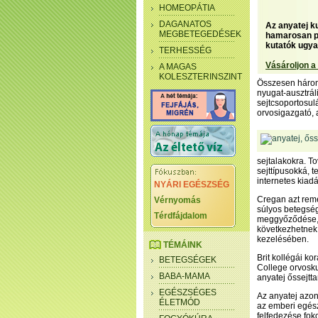
HOMEOPÁTIA
DAGANATOS
Az anyatej k
MEGBETEGEDÉSEK
hamarosan pe
kutatók ugyan
TERHESSÉG
Vásároljon a
A MAGAS
KOLESZTERINSZINT
Összesen három 
nyugat-ausztrál
sejtcsoportosul
orvosigazgató,
sejtalakokra. T
sejttípusokká, t
internetes kiad
NYÁRI EGÉSZSÉG
Cregan azt remé
Vérnyomás
súlyos betegség
Térdfájdalom
meggyőződése, h
következhetnek 
kezelésében.
TÉMÁINK
Brit kollégái k
BETEGSÉGEK
College orvosku
BABA-MAMA
anyatej őssejtt
EGÉSZSÉGES
Az anyatej azon
ÉLETMÓD
az emberi egész
felfedezése fok