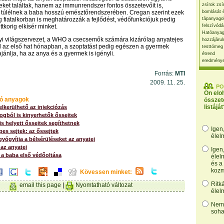
ket találtak, hanem az immunrendszer fontos összetevőit is,
zsírok zsí
 túlélnek a baba hosszú emésztőrendszerében. Cregan szerint ezek
bomlását 
fiatalkorban is meghatározzák a fejlődést, védőfunkciójuk pedig
tápanyago
tkorig elkísér minket.
felszívódá
Hatóanyag
i világszervezet, a WHO a csecsemők számára kizárólag anyatejes
hozzájárul
ol az első hat hónapban, a szoptatást pedig egészen a gyermek
testtömeg
jánlja, ha az anya és a gyermek is igényli.
étrend
eredmény
Forrás:
MTI
2009. 11. 25.
PO
Ön elo
ó anyagok
összet
listáját
elkerülhető az injekciózás
gból is kinyerhetők őssejtek
s helyett őssejtek segíthetnek
Igen
es sejtek: az őssejtek
élel
yógyítja a bélsérüléseket az anyatej
, az anyatej
Igen
 a baba első védőoltása
élel
és a
kozm
Kövessen minket:
Ritk
email this page
|
Nyomtatható változat
élel
Nem,
soha