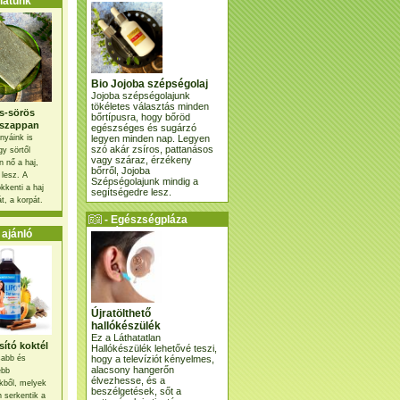
atunk
Bio Jojoba szépségolaj
Jojoba szépségolajunk
tökéletes választás minden
s-sörös
bőrtípusra, hogy bőröd
szappan
egészséges és sugárzó
legyen minden nap. Legyen
nyáink is
szó akár zsíros, pattanásos
gy sörtől
vagy száraz, érzékeny
 nő a haj,
bőrről, Jojoba
 lesz. A
Szépségolajunk mindig a
kkenti a haj
segítségedre lesz.
t, a korpát.
- Egészségpláza
ajánlatunk -
ajánló
Újratölthető
hallókészülék
Ez a Láthatatlan
ító koktél
Hallókészülék lehetővé teszi,
hogy a televíziót kényelmes,
osabb és
alacsony hangerőn
ebb
élvezhesse, és a
kből, melyek
beszélgetések, sőt a
 serkentik a