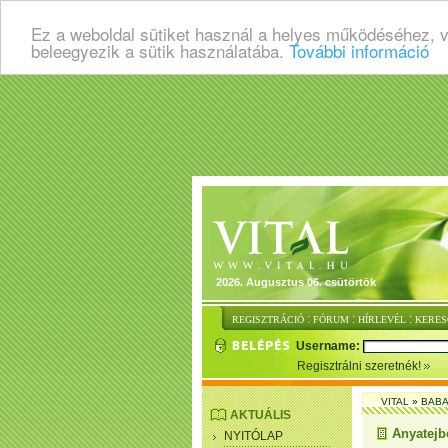
Ez a weboldal sütiket használ a helyes működéséhez, 
beleegyezik a sütik használatába.
További információ
2026. Augusztus 06. csütörtök
:
:
:
REGISZTRÁCIÓ
FÓRUM
HÍRLEVÉL
KERES
Username:
Regisztrálni szeretnék!
VITAL
»
BABA
AKTUÁLIS
Anyatejb
NYITÓLAP