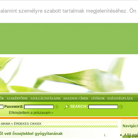
valamint személyre szabott tartalmak megjelenítéséhez. Ön
:
:
:
:
:
ŐK
SZAKÉRTŐINK
SZOLGÁLTATÁSAINK
HASZNOS CÍMEK
JÁTÉKOK
EGÉSZSÉGPLÁZA
Password:
SEARCH:
Elfelejtettem a jelszavam
-MAMA
»
ÉRDEKES CIKKEK
Navigác
ől vett őssejtekkel gyógyítanának
A fül e
1 .