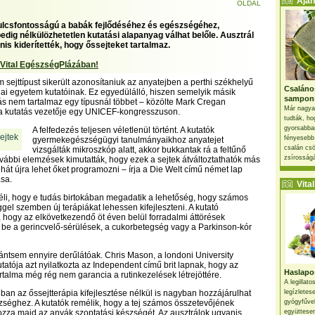
Ajánl
OLDAL
ulcsfontosságú a babák fejlődéséhez és egészségéhez,
dig nélkülözhetetlen kutatási alapanyag válhat belőle. Ausztrál
is kiderítették, hogy őssejteket tartalmaz.
 Vital EgészségPlázában!
sejttípust sikerült azonosítaniuk az anyatejben a perthi székhelyű
Csaláno
iai egyetem kutatóinak. Ez egyedülálló, hiszen semelyik másik
sampon
ás nem tartalmaz egy típusnál többet – közölte Mark Cregan
Már nagya
 a kutatás vezetője egy UNICEF-kongresszuson.
tudták, ho
gyorsabban
A felfedezés teljesen véletlenül történt. A kutatók
fényesebb
gyermekegészségügyi tanulmányaikhoz anyatejet
csalán csö
vizsgálták mikroszkóp alatt, akkor bukkantak rá a feltűnő
zsírosságá
ovábbi elemzések kimutatták, hogy ezek a sejtek átváltoztathatók más
ehát újra lehet őket programozni – írja a Die Welt című német lap
ása.
Vital 
li, hogy e tudás birtokában megadatik a lehetőség, hogy számos
gel szemben új terápiákat lehessen kifejleszteni. A kutató
ogy az elkövetkezendő öt éven belül forradalmi áttörések
be a gerincvelő-sérülések, a cukorbetegség vagy a Parkinson-kór
orántsem ennyire derűlátóak. Chris Mason, a londoni University
tatója azt nyilatkozta az Independent című brit lapnak, hogy az
Haslapos
artalma még rég nem garancia a rutinkezelések létrejöttére.
A legillat
ban az őssejtterápia kifejlesztése nélkül is nagyban hozzájárulhat
legízletes
séghez. A kutatók remélik, hogy a tej számos összetevőjének
gyógyfűve
ozza majd az anyák szoptatási készségét. Az ausztrálok ugyanis
együttesen