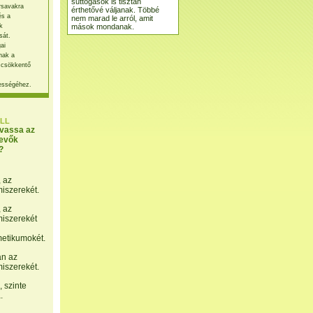
suttogások is tisztán
rsavakra
érthetővé váljanak. Többé
és a
nem marad le arról, amit
mások mondanak.
k
sát.
ai
nak a
 csökkentő
ességéhez.
LL
lvassa az
evők
?
, az
miszerekét.
, az
miszerekét
etikumokét.
án az
miszerekét.
 szinte
.