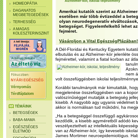
Alzheimer-kór, iskolai teljesítmény
HOMEOPÁTIA
DAGANATOS
Amerikai kutatók szerint az Alzheim
MEGBETEGEDÉSEK
esetében már több évtizeddel a beteg
olyan neurodegeneratív elváltozások,
TERHESSÉG
betegséget. Figyelemfelkeltő lehet az 
A MAGAS
fejméret.
KOLESZTERINSZINT
Vásároljon a Vital EgészségPlázában!
A Dél-Floridai és Kentucky Egyetem kutat
elbutulás és az Alzheimer-kór jelenléte ös
fejmérettel, valamint a fiatal korban az át
tanul
Azokná
nem ál
volt összefüggésben iskolai teljesítménnye
NYÁRI EGÉSZSÉG
Vérnyomás
Korábbi tanulmányok már kimutatták, hogy 
megjelenése összefüggésben van a kopo
Térdfájdalom
valószínűséggel mutatják a betegség jelleg
kisebb. A nagyobb agy ugyanis védelmet bi
TÉMÁINK
akkor is normálisan tud működni, ha megj
BETEGSÉGEK
„Ha a betegséggel összefüggő agykárosod
BABA-MAMA
kezdődik, a kisebb agyméretből adódó kev
veszélyeztetheti az intellektuális képessé
EGÉSZSÉGES
van az Alzheimer-kór, így kevesebb iskolai 
ÉLETMÓD
James Mortimer neuroepidemiológus. Habá