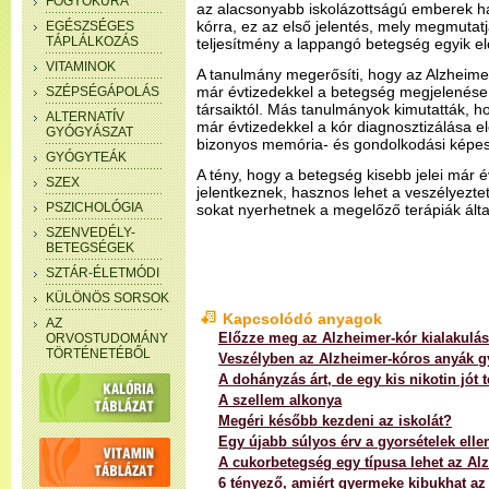
FOGYÓKÚRA
az alacsonyabb iskolázottságú emberek h
kórra, ez az első jelentés, mely megmutatj
EGÉSZSÉGES
TÁPLÁLKOZÁS
teljesítmény a lappangó betegség egyik elő
VITAMINOK
A tanulmány megerősíti, hogy az Alzheim
már évtizedekkel a betegség megjelenése 
SZÉPSÉGÁPOLÁS
társaiktól. Más tanulmányok kimutatták, 
ALTERNATÍV
már évtizedekkel a kór diagnosztizálása el
GYÓGYÁSZAT
bizonyos memória- és gondolkodási képes
GYÓGYTEÁK
A tény, hogy a betegség kisebb jelei már 
SZEX
jelentkeznek, hasznos lehet a veszélyeztet
PSZICHOLÓGIA
sokat nyerhetnek a megelőző terápiák álta
SZENVEDÉLY-
BETEGSÉGEK
SZTÁR-ÉLETMÓDI
KÜLÖNÖS SORSOK
Kapcsolódó anyagok
AZ
Előzze meg az Alzheimer-kór kialakulás
ORVOSTUDOMÁNY
TÖRTÉNETÉBŐL
Veszélyben az Alzheimer-kóros anyák 
A dohányzás árt, de egy kis nikotin jót t
A szellem alkonya
Megéri később kezdeni az iskolát?
Egy újabb súlyos érv a gyorsételek elle
A cukorbetegség egy típusa lehet az Al
6 tényező, amiért gyermeke kibukhat az