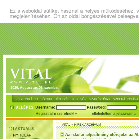
Ez a weboldal sütiket használ a helyes működéséhez, v
megjelenítéséhez. Ön az oldal böngészésével beleegye
2026. Augusztus 08. szombat
:
:
:
:
:
REGISZTRÁCIÓ
FÓRUM
HÍRLEVÉL
KERESŐK
SZAKÉRTŐINK
SZOLGÁLTATÁSA
Username:
Password:
Regisztrálni szeretnék!
Elfelejtettem a jelszavam
VITAL
»
HÍREK ARCHÍVUM
AKTUÁLIS
Az iskolai teljesítmény előrejelzi az A
NYITÓLAP