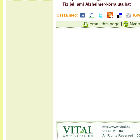
Tíz jel, ami Alzheimer-kórra utalhat
Ossza meg:
Köv
email this page
|
Nyom