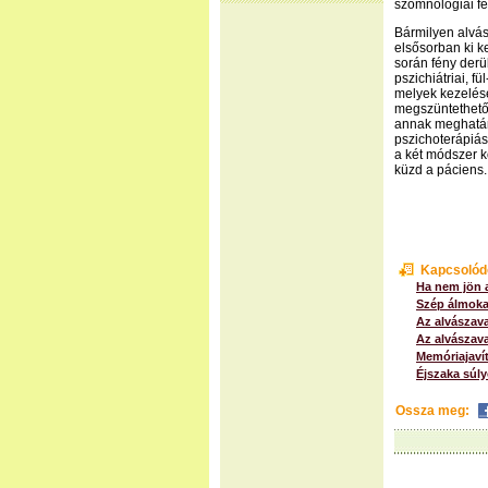
szomnológiai fe
Bármilyen alvás
elsősorban ki ke
során fény derü
pszichiátriai, f
melyek kezelésé
megszüntethető.
annak meghatár
pszichoterápiás
a két módszer k
küzd a páciens.
Kapcsolód
Ha nem jön 
Szép álmoka
Az alvászav
Az alvászava
Memóriajavít
Éjszaka súl
Ossza meg: