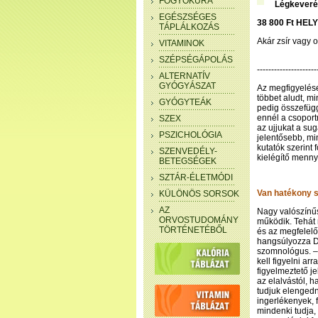
FOGYÓKÚRA
Légkeveré
EGÉSZSÉGES
38 800 Ft HELY
TÁPLÁLKOZÁS
Akár zsír vagy 
VITAMINOK
SZÉPSÉGÁPOLÁS
---------------------
ALTERNATÍV
GYÓGYÁSZAT
Az megfigyelése
többet aludt, m
GYÓGYTEÁK
pedig összefüg
ennél a csoportn
SZEX
az ujjukat a su
PSZICHOLÓGIA
jelentősebb, mi
kutatók szerint
SZENVEDÉLY-
kielégítő menny
BETEGSÉGEK
SZTÁR-ÉLETMÓDI
Van hatékony s
KÜLÖNÖS SORSOK
AZ
Nagy valószínűs
ORVOSTUDOMÁNY
működik. Tehát 
TÖRTÉNETÉBŐL
és az megfelelő
hangsúlyozza D
szomnológus. –
kell figyelni a
figyelmeztető j
az elalvástól, 
tudjuk elengedn
ingerlékenyek, 
mindenki tudja,