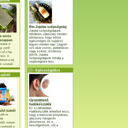
atunk
Bio Jojoba szépségolaj
Jojoba szépségolajunk
tökéletes választás minden
s-sörös
bőrtípusra, hogy bőröd
szappan
egészséges és sugárzó
legyen minden nap. Legyen
nyáink is
szó akár zsíros, pattanásos
gy sörtől
vagy száraz, érzékeny
 nő a haj,
bőrről, Jojoba
 lesz. A
Szépségolajunk mindig a
kkenti a haj
segítségedre lesz.
t, a korpát.
- Egészségpláza
ajánlatunk -
ajánló
Újratölthető
hallókészülék
Ez a Láthatatlan
ító koktél
Hallókészülék lehetővé teszi,
hogy a televíziót kényelmes,
osabb és
alacsony hangerőn
ebb
élvezhesse, és a
kből, melyek
beszélgetések, sőt a
 serkentik a