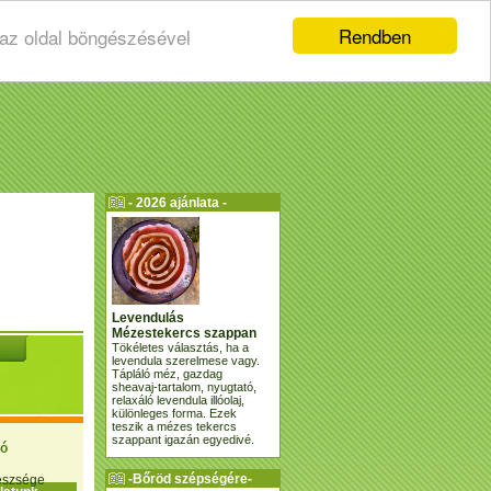
Rendben
 az oldal böngészésével
- 2026 ajánlata -
Levendulás
Mézestekercs szappan
Tökéletes választás, ha a
levendula szerelmese vagy.
Tápláló méz, gazdag
sheavaj-tartalom, nyugtató,
relaxáló levendula illóolaj,
különleges forma. Ezek
teszik a mézes tekercs
szappant igazán egyedivé.
ió
-Bőröd szépségére-
gészsége