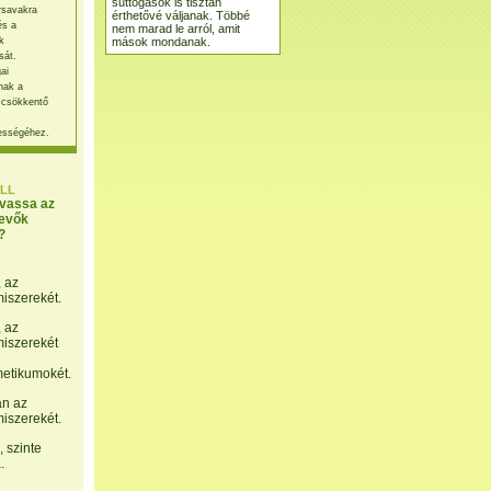
suttogások is tisztán
rsavakra
érthetővé váljanak. Többé
és a
nem marad le arról, amit
mások mondanak.
k
sát.
ai
nak a
 csökkentő
ességéhez.
LL
lvassa az
evők
?
, az
miszerekét.
, az
miszerekét
etikumokét.
án az
miszerekét.
 szinte
.