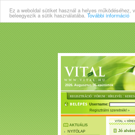
Ez a weboldal sütiket használ a helyes működéséhez, 
beleegyezik a sütik használatába.
További információ
2026. Augusztus 06. csütörtök
:
:
:
REGISZTRÁCIÓ
FÓRUM
HÍRLEVÉL
KERES
Username:
Regisztrálni szeretnék!
VITAL
»
HÍRE
AKTUÁLIS
Jó alvás
NYITÓLAP