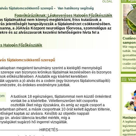
Ajánl
OLDAL
-
alvás fájdalomcsökkentő szerepű
Van hatékony segítség
Fogyókúrázóknak: Légkeveréses Halogén Főzőkészülék
us fájdalmakkal nem könnyű megbirkózni, friss kutatások a
vás jelentőségét hangsúlyozzák a fájdalomérzet csökkenésében.
zsanna, a JóAlvás Központ neurológus főorvosa, szomnológus az
kre és az alvászavarok kezelési lehetőségeire hívta fel a
Csaláno
sampon
s Halogén Főzőkészülék
Már nagya
tudták, ho
gyorsabban
lvás fájdalomcsökkentő szerepű
fényesebb
csalán csö
aklapban megjelent tanulmány szerint a kielégítő mennyiségű
zsírosságá
s szerepe van bizonyos krónikus fájdalmak kezelésében és bizonyos
ások előkészítésében. A kutatók egy kísérlet keretében
Vital 
ták ugyanis a jó alvás és a codein (egy bizonyos fájdalomcsillapító)
lomérzetre, és érdekes eredményre jutottak.
A tudósok 18 egészséges, fájdalommal nem küzdő önkéntest
vontak be a kísérletbe. Véletlenszerűen két csoportra
osztották őket négy éjszakára, és amíg az egyik csoport a
artamban pihent, a másik csoportnak 10 órát kellett ágyban töltenie,
etőséget kaptak az alvásra. Később az objektív nappali
 ún. alvási látencia teszttel mérték, míg a
Haslapos
ységüket sugárzó hő ingerrel vizsgálták.
A legillat
legízletes
----------------------------------HIRDETÉS-------------------------------------------
gyógyfűve
együttesen