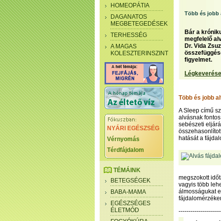
HOMEOPÁTIA
Több és jobb 
DAGANATOS
MEGBETEGEDÉSEK
Bár a krónik
TERHESSÉG
megfelelő al
Dr. Vida Zsu
A MAGAS
összefüggése
KOLESZTERINSZINT
figyelmet.
Légkeverése
Több és jobb a
A Sleep című sz
alvásnak fonto
sebészeti eljár
NYÁRI EGÉSZSÉG
összehasonlítot
hatását a fájda
Vérnyomás
Térdfájdalom
TÉMÁINK
megszokott időt
BETEGSÉGEK
vagyis több leh
álmosságukat egy
BABA-MAMA
fájdalomérzéken
EGÉSZSÉGES
ÉLETMÓD
--------------------