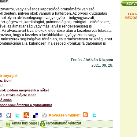
ladat.
zavarról, vagy alváshoz kapcsolódó problémáról van szó,
ll deríteni, milyen okok vannak a háttérben. Az orvosi kivizsgálás
TART
lhet olyan alvásbetegségre vagy egyéb – belgyógyászati,
MEGOS
ül-orr-gégészeti, kardiológiai, pulmonológiai, urológiai – eltérésekre,
vel az álmatlanság vagy más, alvási rendellenesség is
 Az alvászavart kiváltó okok felderítése után a kezelőorvos feladata
ozása, hogy a kezelés a továbbiakban gyógyszeres, vagy
 módszerek segítségével történjen, és természetesen szükség lehet
ombinációjára is, különösen, ha esetleg krónikus fájdalommal is
Forrás:
JóAlvás Központ
2021. 09. 28.
ó anyagok
az álom
t!
arok jobban megviselik a nőket
r a stroke előjele lehet
ó alvás
yosabbnak érezzük a gondjainkat
Kövessen minket:
email this page
|
Nyomtatható változat