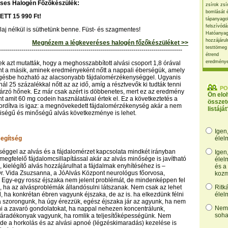
ses Halogén Főzőkészülék:
zsírok zsí
bomlását 
ETT 15 990 Ft!
tápanyago
felszívódá
olaj nélkül is süthetünk benne. Füst- és szagmentes!
Hatóanyag
hozzájárul
Megnézem a légkeveréses halogén főzőkészüléket >>
testtömeg
------------------------------------------------------------------------------------------
étrend
eredmény
k azt mutatták, hogy a meghosszabbított alvási csoport 1,8 órával
int a másik, aminek eredményeként nőtt a nappali éberségük, amely
gésbe hozható az alacsonyabb fájdalomérzékenységgel. Ugyanis
ál 25 százalékkal nőtt az az idő, amíg a résztvevők ki tudták tenni
PO
gárzó hőnek. Ez már csak azért is döbbenetes, mert ez az eredmény
Ön elo
nt amit 60 mg codein használatával értek el. Ez a következtetés a
összet
 fordítva is igaz: a megnövekedett fájdalomérzékenység akár a nem
listáját
iségű és minőségű alvás következménye is lehet.
Igen
egítség
élel
éggel az alvás és a fájdalomérzet kapcsolata mindkét irányban
Igen
megfelelő fájdalomcsillapítással akár az alvás minősége is javítható
élel
, kielégítő alvás hozzájárulhat a fájdalmak enyhítéséhez is –
és a
r. Vida Zsuzsanna, a JóAlvás Központ neurológus főorvosa,
kozm
 Egy-egy rossz éjszaka nem jelent problémát, de mindenképpen fel
rra, ha az alvásproblémák állandósulni látszanak. Nem csak az lehet
Ritk
el, ha konkrétan ébren vagyunk éjszaka, de az is. ha elkezdünk félni
élel
ha szorongunk, ha úgy érezzük, egész éjszaka jár az agyunk, ha nem
Nem,
i a zavaró gondolatokat, ha nappal nehezen koncentrálunk,
soha
fáradékonyak vagyunk, ha romlik a teljesítőképességünk. Nem
 de a horkolás és az alvási apnoé (légzéskimaradás) kezelése is