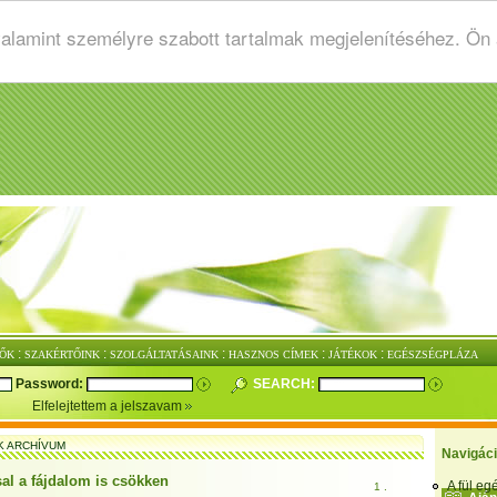
valamint személyre szabott tartalmak megjelenítéséhez. Ön
:
:
:
:
:
ŐK
SZAKÉRTŐINK
SZOLGÁLTATÁSAINK
HASZNOS CÍMEK
JÁTÉKOK
EGÉSZSÉGPLÁZA
Password:
SEARCH:
Elfelejtettem a jelszavam
K ARCHÍVUM
Navigác
sal a fájdalom is csökken
A fül e
1 .