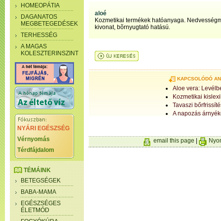
HOMEOPÁTIA
aloé
DAGANATOS
Kozmetikai termékek hatóanyaga. Nedvesség
MEGBETEGEDÉSEK
kivonat, bõrnyugtató hatású.
TERHESSÉG
A MAGAS
KOLESZTERINSZINT
KAPCSOLÓDÓ A
Aloe vera: Levélb
Kozmetikai kislex
Tavaszi bőrfrissíté
A napozás árnyék
NYÁRI EGÉSZSÉG
Vérnyomás
email this page
|
Nyom
Térdfájdalom
TÉMÁINK
BETEGSÉGEK
BABA-MAMA
EGÉSZSÉGES
ÉLETMÓD