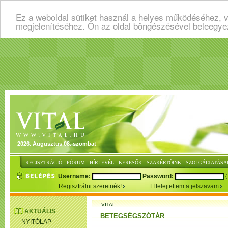
Ez a weboldal sütiket használ a helyes működéséhez, v
megjelenítéséhez. Ön az oldal böngészésével beleegye
2026. Augusztus 08. szombat
:
:
:
:
:
REGISZTRÁCIÓ
FÓRUM
HÍRLEVÉL
KERESŐK
SZAKÉRTŐINK
SZOLGÁLTATÁSA
Username:
Password:
Regisztrálni szeretnék!
Elfelejtettem a jelszavam
VITAL
AKTUÁLIS
BETEGSÉGSZÓTÁR
NYITÓLAP