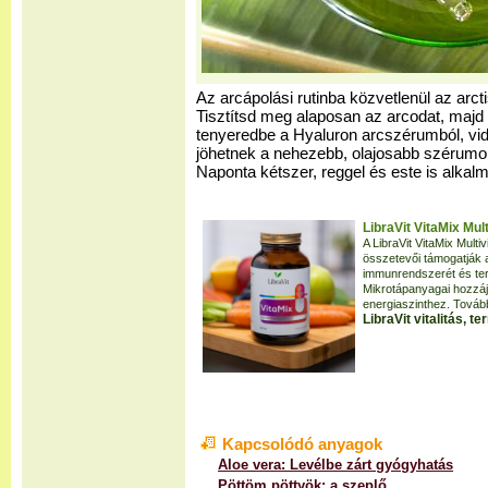
Az arcápolási rutinba közvetlenül az arctis
Tisztítsd meg alaposan az arcodat, majd 
tenyeredbe a Hyaluron arcszérumból, vid
jöhetnek a nehezebb, olajosabb szérumo
Naponta kétszer, reggel és este is alkal
LibraVit VitaMix Mul
A LibraVit VitaMix Mult
összetevői támogatják a
immunrendszerét és terhel
Mikrotápanyagai hozzáj
energiaszinthez. Tovább
LibraVit vitalitás, 
Kapcsolódó anyagok
Aloe vera: Levélbe zárt gyógyhatás
Pöttöm pöttyök: a szeplő