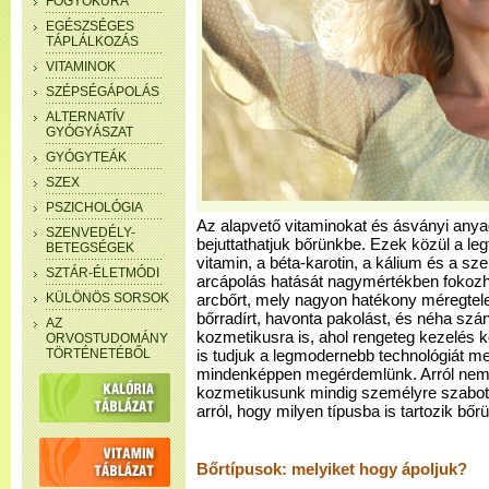
FOGYÓKÚRA
EGÉSZSÉGES
TÁPLÁLKOZÁS
VITAMINOK
SZÉPSÉGÁPOLÁS
ALTERNATÍV
GYÓGYÁSZAT
GYÓGYTEÁK
SZEX
PSZICHOLÓGIA
Az alapvető vitaminokat és ásványi any
SZENVEDÉLY-
bejuttathatjuk bőrünkbe. Ezek közül a le
BETEGSÉGEK
vitamin, a béta-karotin, a kálium és a sz
SZTÁR-ÉLETMÓDI
arcápolás hatását nagymértékben fokozhat
KÜLÖNÖS SORSOK
arcbőrt, mely nagyon hatékony méregtel
bőrradírt, havonta pakolást, és néha szán
AZ
kozmetikusra is, ahol rengeteg kezelés k
ORVOSTUDOMÁNY
TÖRTÉNETÉBŐL
is tudjuk a legmodernebb technológiát m
mindenképpen megérdemlünk. Arról nem 
kozmetikusunk mindig személyre szabott t
arról, hogy milyen típusba is tartozik bőr
Bőrtípusok: melyiket hogy ápoljuk?