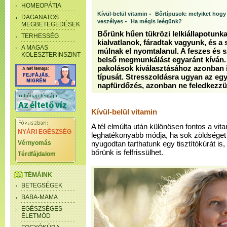
HOMEOPÁTIA
-
Kívül-belül vitamin
Bőrtípusok: melyiket hogy
DAGANATOS
-
veszélyes
Ha mégis leégünk?
MEGBETEGEDÉSEK
Bőrünk hűen tükrözi lelkiállapotunkat
TERHESSÉG
kialvatlanok, fáradtak vagyunk, és a
A MAGAS
múlnak el nyomtalanul. A feszes és s
KOLESZTERINSZINT
belső megmunkálást egyaránt kíván. 
pakolások kiválasztásához azonban 
típusát. Stresszoldásra ugyan az eg
napfürdőzés, azonban ne feledkezzü
Kívül-belül vitamin
A tél elmúlta után különösen fontos a vi
NYÁRI EGÉSZSÉG
leghatékonyabb módja, ha sok zöldséget
Vérnyomás
nyugodtan tarthatunk egy tisztítókúrát is,
bőrünk is felfrissülhet.
Térdfájdalom
TÉMÁINK
BETEGSÉGEK
BABA-MAMA
EGÉSZSÉGES
ÉLETMÓD