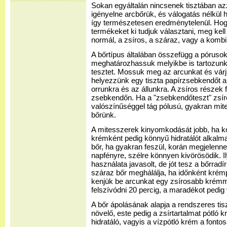
Sokan egyáltalán nincsenek tisztában azz
igényelne arcbőrük, és válogatás nélkül
így természetesen eredménytelenül. Hog
termékeket ki tudjuk választani, meg kell
normál, a zsíros, a száraz, vagy a kombin
A bőrtípus általában összefügg a póruso
meghatározhassuk melyikbe is tartozunk
tesztet. Mossuk meg az arcunkat és várj
helyezzünk egy tiszta papírzsebkendőt a
orrunkra és az állunkra. A zsíros részek f
zsebkendőn. Ha a "zsebkendőteszt" zsíro
valószínűséggel tág pólusú, gyakran mit
bőrünk.
A mitesszerek kinyomkodását jobb, ha k
krémként pedig könnyű hidratálót alkalm
bőr, ha gyakran feszül, korán megjelennek
napfényre, szélre könnyen kivörösödik. 
használata javasolt, de jót tesz a bőrradí
száraz bőr meghálálja, ha időnként kré
kenjük be arcunkat egy zsírosabb krémm
felszívódni 20 percig, a maradékot pedig 
A bőr ápolásának alapja a rendszeres tisz
növelő, este pedig a zsírtartalmat pótló 
hidratáló, vagyis a vízpótló krém a fonto