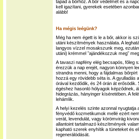
tapad a bőrhöz. A bőr védelmét és a nap
kell igazítani, gyerekek esetében azonba
alább!
Ha mégis leégünk?
Még ha nem égett is le a bőr, akkor is 
utáni készítmények használata. A legha
langyos vízzel mosakszunk meg, ezután 
utáni) krémmel "ajándékozzuk meg" megv
A tavaszi napfény elég becsapós, főleg 
érezzük a nap erejét, nagyon könnyen le
strandra menni, hogy a fájdalmas bőrpírt
hozzá egy rövidebb séta is. A gyulladás a 
órával kezdődik, és 24 órán át erősödik
égéshez hasonló hólyagok képződnek, álta
hidegrázás, hányinger kíséretében. A felé
lehámlik.
A helyi kezelés szinte azonnal nyugtatja a 
fényvédő kozmetikumok mellé ezért nem á
verát, levendulát, vagy körömvirág kivona
allantoint tartalmazó készítmények valam
kapható szerek enyhítik a tüneteket és el
regenerálódását.