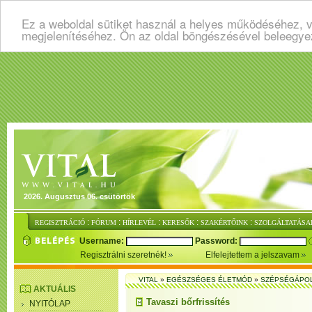
Ez a weboldal sütiket használ a helyes működéséhez, v
megjelenítéséhez. Ön az oldal böngészésével beleegye
2026. Augusztus 06. csütörtök
:
:
:
:
:
REGISZTRÁCIÓ
FÓRUM
HÍRLEVÉL
KERESŐK
SZAKÉRTŐINK
SZOLGÁLTATÁSA
Username:
Password:
Regisztrálni szeretnék!
Elfelejtettem a jelszavam
VITAL
»
EGÉSZSÉGES ÉLETMÓD
»
SZÉPSÉGÁPO
AKTUÁLIS
Tavaszi bőrfrissítés
NYITÓLAP