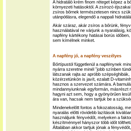
A hidratáló krém finom réteget képez a b
környezeti hatásoktól. A zsírozó éjszakai
zsíros bőrnek természetesen nincs szük
utánpótlásra, elegendő a nappali hidratál
Akár száraz, akár zsíros a bőrünk, fényv
használatával ne várjunk a nyaralásig, k
napfény kártékony hatásai borús időben,
sem kímélnek minket.
A napfény jó, a napfény veszélyes
Bőrtípustól függetlenül a napfénynek mind
nyárra szeretne minél "jobb színben tün
látszanak rajta az apróbb szépséghibák, m
közérzetünkön is javít, ezalatt D-vitamin
hasznos a szervezet számára. A barnul
mindannyiunknak egyformán, másrészt ne
hagyni azt sem, hogy a gyönyörűen lesü
ára van, hacsak nem tartjuk be a szüks
Mindenekelőtt fontos a fokozatosság, me
nyaralás előtti rövidebb lazítások kiváló
használjunk fényvédőt, melyeken a faktor
készítménnyel hányszor több időt tölthet
Általában akkor tartjuk jónak a fényvédőt,