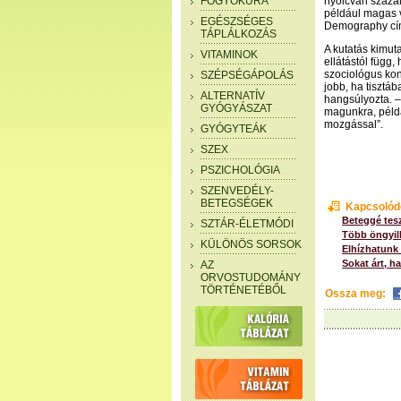
FOGYÓKÚRA
nyolcvan százal
például magas v
EGÉSZSÉGES
Demography cí
TÁPLÁLKOZÁS
A kutatás kimu
VITAMINOK
ellátástól függ
szociológus konk
SZÉPSÉGÁPOLÁS
jobb, ha tisztá
ALTERNATÍV
hangsúlyozta. –
GYÓGYÁSZAT
magunkra, péld
mozgással”.
GYÓGYTEÁK
SZEX
PSZICHOLÓGIA
SZENVEDÉLY-
BETEGSÉGEK
Kapcsolód
Beteggé tes
SZTÁR-ÉLETMÓDI
Több öngyil
KÜLÖNÖS SORSOK
Elhízhatunk 
Sokat árt, h
AZ
ORVOSTUDOMÁNY
TÖRTÉNETÉBŐL
Ossza meg: