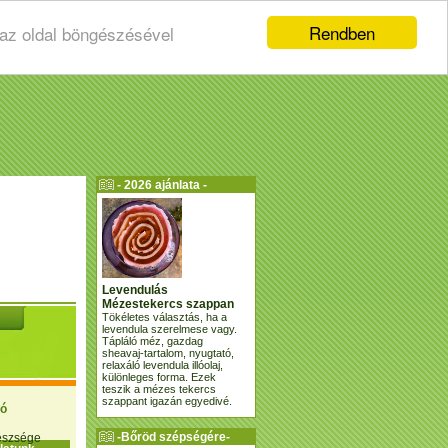
Rendben
 az oldal böngészésével
- 2026 ajánlata -
Levendulás
Mézestekercs szappan
Tökéletes választás, ha a
levendula szerelmese vagy.
Tápláló méz, gazdag
sheavaj-tartalom, nyugtató,
relaxáló levendula illóolaj,
különleges forma. Ezek
teszik a mézes tekercs
szappant igazán egyedivé.
ió
-Bőröd szépségére-
gészsége