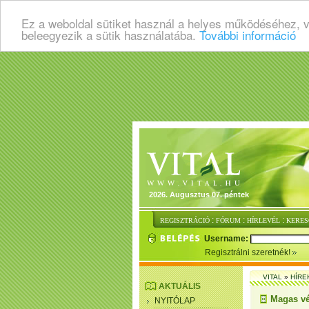
Ez a weboldal sütiket használ a helyes működéséhez, 
beleegyezik a sütik használatába.
További információ
2026. Augusztus 07. péntek
:
:
:
REGISZTRÁCIÓ
FÓRUM
HÍRLEVÉL
KERES
Username:
Regisztrálni szeretnék!
VITAL
»
HÍRE
AKTUÁLIS
Magas vé
NYITÓLAP