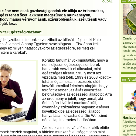
Ajánl
OLDAL
sztése nem csak gazdasági gondok elé állítja az érintetteket,
é is teheti őket: akiknek megszűnik a munkahelyük,
 hogy magas vérnyomásuk, szívproblémájuk, szélütésük vagy
gük lesz.
 Vital EgészségPlázában!
Csaláno
 helyzetben mindenki elveszítheti az állását – fejtette ki Kate
sampon
York állambeli Albany Egyetem szociológusa. – Tisztában kell
Már nagya
hogy ez milyen hatást gyakorol az egészségre, és meg kell
tudták, ho
íteni a károkat”.
gyorsabban
fényesebb
Korábbi tanulmányok kimutatták, hogy a
csalán csö
nem teljesen egészséges emberek
zsírosságá
hamarabb veszítik el állásukat, mint
egészséges társaik. Strully most azt
vizsgálta meg több, 1999 és 2003 között –
Vital 
tehát még a mostani recesszió előtt –
készült amerikai felmérés alapján, hogy
fordított esetben, az állás elvesztése
befolyásolja-e az egészségi állapotot. Arra
az eredményre jutott, hogy annál, aki
önhibáján kívül lett munkanélküli,
ötvennégy százalékkal nagyobb eséllyel
következik be az egészségi állapot
hanyatlása – olvasható a Die Welt című
Haslapos
német lap internetes kiadásában.
A legillat
legízletes
Azoknak a munkavállalóknak, akik előtte
gyógyfűve
nek érezték magukat, a hirtelen munkanélküliséggel több mint
együttesen