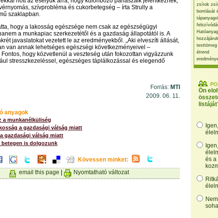
ékkal nőtt az esélyük arra, hogy különböző panaszaik jelentkeznek,
zsírok zsí
érnyomás, szívprobléma és cukorbetegség – írta Strully a
bomlását 
mű szaklapban.
tápanyago
felszívódá
tatta, hogy a lakosság egészsége nem csak az egészségügyi
Hatóanyag
, hanem a munkapiac szerkezetétől és a gazdaság állapotától is. A
hozzájárul
rét javaslatokat vezetett le az eredményekből. „Aki elveszíti állását,
testtömeg
ban van annak lehetséges egészségi következményeivel –
étrend
 Fontos, hogy közvetlenül a veszteség után fokozottan vigyázzunk
eredmény
ául stresszkezeléssel, egészséges táplálkozással és elegendő
PO
Forrás:
MTI
Ön elo
2009. 06. 11.
összet
listáját
ó anyagok
z a munkanélküliség
Igen
kosság a gazdasági válság miatt
élel
a gazdasági válság miatt
a betegen is dolgozunk
Igen
élel
és a
Kövessen minket:
kozm
email this page
|
Nyomtatható változat
Ritk
élel
Nem,
soha