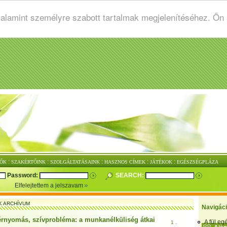
valamint személyre szabott tartalmak megjelenítéséhez. Ön
:
:
:
:
:
ŐK
SZAKÉRTŐINK
SZOLGÁLTATÁSAINK
HASZNOS CÍMEK
JÁTÉKOK
EGÉSZSÉGPLÁZA
Password:
SEARCH:
Elfelejtettem a jelszavam
K ARCHÍVUM
Navigác
rnyomás, szívprobléma: a munkanélküliség átkai
A fül e
1 .