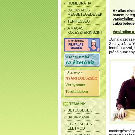
HOMEOPÁTIA
DAGANATOS
Az állás elve
MEGBETEGEDÉSEK
hanem betegg
valószínűbb,
TERHESSÉG
cukorbetegsé
A MAGAS
Vásároljon a
KOLESZTERINSZINT
„A mai gazdasági
Strully, a New 
lennünk azzal, 
próbálnunk enyh
NYÁRI EGÉSZSÉG
Vérnyomás
Térdfájdalom
TÉMÁINK
BETEGSÉGEK
BABA-MAMA
EGÉSZSÉGES
ÉLETMÓD
makkegészséges