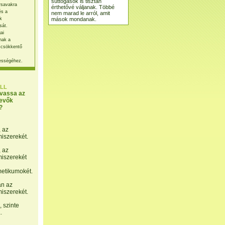
suttogások is tisztán
rsavakra
érthetővé váljanak. Többé
és a
nem marad le arról, amit
mások mondanak.
k
sát.
ai
nak a
 csökkentő
ességéhez.
LL
lvassa az
evők
?
, az
miszerekét.
, az
miszerekét
etikumokét.
án az
miszerekét.
 szinte
.