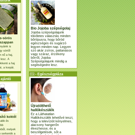
atunk
Bio Jojoba szépségolaj
Jojoba szépségolajunk
tökéletes választás minden
s-sörös
bőrtípusra, hogy bőröd
szappan
egészséges és sugárzó
legyen minden nap. Legyen
nyáink is
szó akár zsíros, pattanásos
gy sörtől
vagy száraz, érzékeny
 nő a haj,
bőrről, Jojoba
 lesz. A
Szépségolajunk mindig a
kkenti a haj
segítségedre lesz.
t, a korpát.
- Egészségpláza
ajánlatunk -
ajánló
Újratölthető
hallókészülék
Ez a Láthatatlan
ító koktél
Hallókészülék lehetővé teszi,
hogy a televíziót kényelmes,
osabb és
alacsony hangerőn
ebb
élvezhesse, és a
kből, melyek
beszélgetések, sőt a
 serkentik a