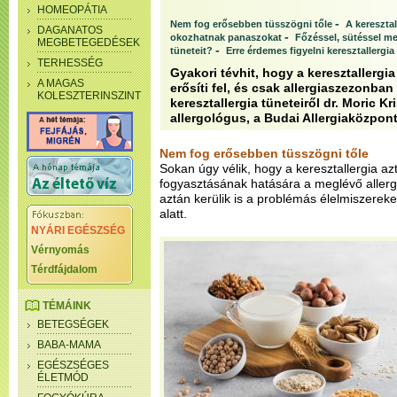
HOMEOPÁTIA
-
Nem fog erősebben tüsszögni tőle
A keresztal
DAGANATOS
-
okozhatnak panaszokat
Főzéssel, sütéssel meg
MEGBETEGEDÉSEK
-
tüneteit?
Erre érdemes figyelni keresztallergia
TERHESSÉG
Gyakori tévhit, hogy a keresztallergia
A MAGAS
erősíti fel, és csak allergiaszezonba
KOLESZTERINSZINT
keresztallergia tüneteiről dr. Moric Kr
allergológus, a Budai Allergiaközpon
Nem fog erősebben tüsszögni tőle
Sokan úgy vélik, hogy a keresztallergia azt
fogyasztásának hatására a meglévő allergi
aztán kerülik is a problémás élelmiszereke
alatt.
NYÁRI EGÉSZSÉG
Vérnyomás
Térdfájdalom
TÉMÁINK
BETEGSÉGEK
BABA-MAMA
EGÉSZSÉGES
ÉLETMÓD