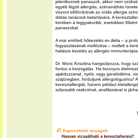
jelentkeznek panaszok, akkor nem szüksége
egyéb légúti allergiás, szénanáthás tünete
viszont előfordulnak az orális allergia szin
diétás tanácsok betartására. A keresztaller
körében a leggyakoribb, esetükben főként
panaszokat.
A már említett hőkezelés és diéta – a pro
fogyasztásának mellőzése – mellett a keresz
hatásos kezelés az allergén immunterápia
Dr. Moric Krisztina hangsúlyozza, hogy szá
fontos a kivizsgálás. Ha bizonyos élelmis
ajakduzzanat, nyelv, vagy garatödéma, vis
szájüregben, forduljunk allergológushoz!
keresztallergiát, hanem például ételallergi
súlyosabb reakcióval, anafilaxiával is járha
Kapcsolódó anyagok
Hogyan vizsgálható a keresztallergia?