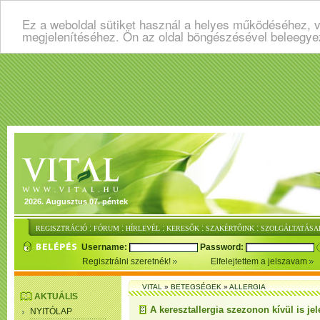
Ez a weboldal sütiket használ a helyes működéséhez, v
megjelenítéséhez. Ön az oldal böngészésével beleegye
2026. Augusztus 07. péntek
:
:
:
:
:
REGISZTRÁCIÓ
FÓRUM
HÍRLEVÉL
KERESŐK
SZAKÉRTŐINK
SZOLGÁLTATÁSA
Username:
Password:
Regisztrálni szeretnék!
Elfelejtettem a jelszavam
VITAL
»
BETEGSÉGEK
»
ALLERGIA
AKTUÁLIS
A keresztallergia szezonon kívül is jel
NYITÓLAP