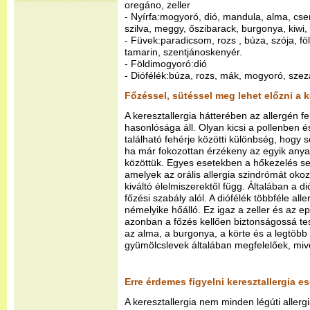
oregáno, zeller
- Nyírfa:mogyoró, dió, mandula, alma, cse
szilva, meggy, őszibarack, burgonya, kiwi
- Füvek:paradicsom, rozs , búza, szója, fö
tamarin, szentjánoskenyér.
- Földimogyoró:dió
- Diófélék:búza, rozs, mák, mogyoró, sz
Főzéssel, sütéssel meg lehet előzni a k
A keresztallergia hátterében az allergén 
hasonlósága áll. Olyan kicsi a pollenben é
található fehérje közötti különbség, hogy 
ha már fokozottan érzékeny az egyik anya
közöttük. Egyes esetekben a hőkezelés sem
amelyek az orális allergia szindrómát okoz
kiváltó élelmiszerektől függ. Általában a di
főzési szabály alól. A diófélék többféle al
némelyike hőálló. Ez igaz a zeller és az ep
azonban a főzés kellően biztonságossá tes
az alma, a burgonya, a körte és a legtöbb
gyümölcslevek általában megfelelőek, miv
Erre érdemes figyelni keresztallergia e
A keresztallergia nem minden légúti allerg