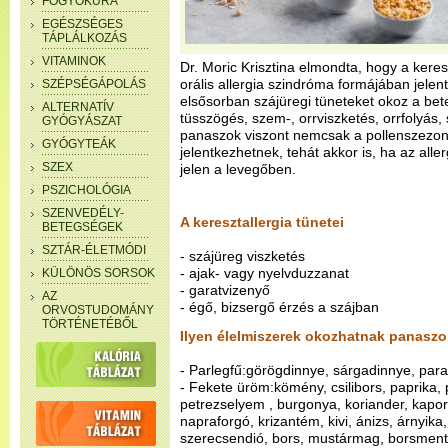
FOGYÓKÚRA
EGÉSZSÉGES
TÁPLÁLKOZÁS
VITAMINOK
Dr. Moric Krisztina elmondta, hogy a keres
orális allergia szindróma formájában jelent
SZÉPSÉGÁPOLÁS
elsősorban szájüregi tüneteket okoz a bet
ALTERNATÍV
tüsszögés, szem-, orrviszketés, orrfolyás
GYÓGYÁSZAT
panaszok viszont nemcsak a pollenszezo
GYÓGYTEÁK
jelentkezhetnek, tehát akkor is, ha az alle
SZEX
jelen a levegőben.
PSZICHOLÓGIA
SZENVEDÉLY-
A keresztallergia tünetei
BETEGSÉGEK
SZTÁR-ÉLETMÓDI
- szájüreg viszketés
- ajak- vagy nyelvduzzanat
KÜLÖNÖS SORSOK
- garatvizenyő
AZ
- égő, bizsergő érzés a szájban
ORVOSTUDOMÁNY
TÖRTÉNETÉBŐL
Ilyen élelmiszerek okozhatnak panaszo
- Parlegfű:görögdinnye, sárgadinnye, par
- Fekete üröm:kömény, csilibors, paprika,
petrezselyem , burgonya, koriander, kapor, 
napraforgó, krizantém, kivi, ánizs, árnyik
szerecsendió, bors, mustármag, borsment