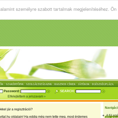
valamint személyre szabott tartalmak megjelenítéséhez. Ön
:
:
:
:
:
ŐK
SZAKÉRTŐINK
SZOLGÁLTATÁSAINK
HASZNOS CÍMEK
JÁTÉKOK
EGÉSZSÉGPLÁZA
Password:
SEARCH:
Elfelejtettem a jelszavam
Navigác
kkel jár a regisztráció?
A fül e
vital.hu oldalain! Ha eddig még nem tette meg, most érdemes