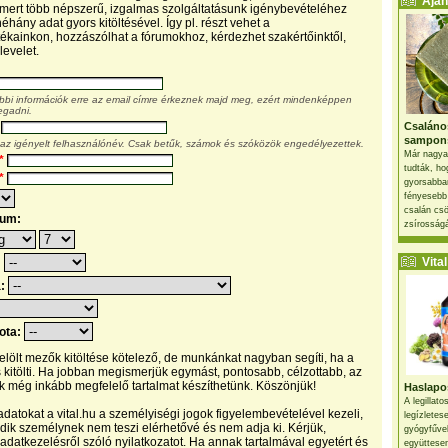
Ajánl
, mert több népszerű, izgalmas szolgáltatásunk igénybevételéhez
éhány adat gyors kitöltésével. Így pl. részt vehet a
kainkon, hozzászólhat a fórumokhoz, kérdezhet szakértőinktől,
levelet.
ábbi információk erre az email címre érkeznek majd meg, ezért mindenképpen
egadni.
Csaláno
sampon
 az igényelt felhasználónév. Csak betűk, számok és szóközök engedélyezettek.
Már nagya
*
tudták, ho
*
gyorsabban
fényesebb
csalán csö
tum:
zsírosságá
Vital 
:
a:
pota:
 jelölt mezők kitöltése kötelező, de munkánkat nagyban segíti, ha a
s kitölti. Ha jobban megismerjük egymást, pontosabb, célzottabb, az
 még inkább megfelelő tartalmat készíthetünk. Köszönjük!
Haslapos
A legillat
datokat a vital.hu a személyiségi jogok figyelembevételével kezeli,
legízletes
ik személynek nem teszi elérhetővé és nem adja ki. Kérjük,
gyógyfűve
 adatkezelésről szóló nyilatkozatot. Ha annak tartalmával egyetért és
együttesen