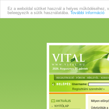
Ez a weboldal sütiket használ a helyes működéséhez, 
beleegyezik a sütik használatába.
További információ
2026. Augusztus 07. péntek
:
:
:
REGISZTRÁCIÓ
FÓRUM
HÍRLEVÉL
KERES
Username:
Regisztrálni szeretnék!
AKTUÁLIS
Milyen előnyö
NYITÓLAP
Üdvözöljük a 