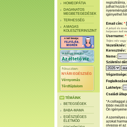
regisztrálnia
HOMEOPÁTIA
juthat hozzá n
DAGANATOS
nyereményjáté
MEGBETEGEDÉSEK
igényelhet hír
TERHESSÉG
Email cím:
*
A MAGAS
A jelszó és tov
KOLESZTERINSZINT
helyesen kell m
Username:
*
Teljes név vagy
Vezetéknév:
Keresztnév:
Neme:
Születési dá
NYÁRI EGÉSZSÉG
Végzettsége
Vérnyomás
Foglalkozás
Térdfájdalom
Lakhelye:
Családi álla
TÉMÁINK
*A csillaggal
BETEGSÉGEK
többi mezőt i
Ön igényeinek
BABA-MAMA
EGÉSZSÉGES
A személyes a
ÉLETMÓD
azokat harmad
olvassa el az