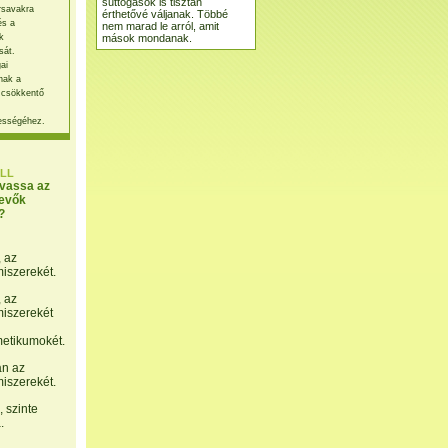
suttogások is tisztán
rsavakra
érthetővé váljanak. Többé
és a
nem marad le arról, amit
mások mondanak.
k
sát.
ai
nak a
 csökkentő
ességéhez.
LL
lvassa az
evők
?
, az
miszerekét.
, az
miszerekét
etikumokét.
án az
miszerekét.
 szinte
.