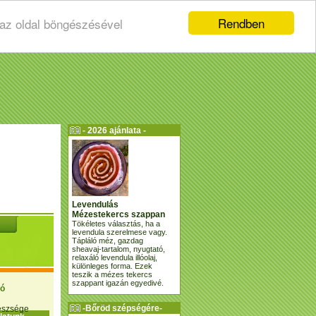
Rendben
 az oldal böngészésével
- 2026 ajánlata -
Levendulás
Mézestekercs szappan
Tökéletes választás, ha a
levendula szerelmese vagy.
Tápláló méz, gazdag
sheavaj-tartalom, nyugtató,
relaxáló levendula illóolaj,
különleges forma. Ezek
teszik a mézes tekercs
szappant igazán egyedivé.
ió
-Bőröd szépségére-
gészsége