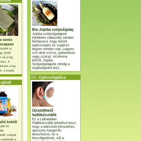
atunk
Bio Jojoba szépségolaj
Jojoba szépségolajunk
tökéletes választás minden
s-sörös
bőrtípusra, hogy bőröd
szappan
egészséges és sugárzó
legyen minden nap. Legyen
nyáink is
szó akár zsíros, pattanásos
gy sörtől
vagy száraz, érzékeny
 nő a haj,
bőrről, Jojoba
 lesz. A
Szépségolajunk mindig a
kkenti a haj
segítségedre lesz.
t, a korpát.
- Egészségpláza
ajánlatunk -
ajánló
Újratölthető
hallókészülék
Ez a Láthatatlan
ító koktél
Hallókészülék lehetővé teszi,
hogy a televíziót kényelmes,
osabb és
alacsony hangerőn
ebb
élvezhesse, és a
kből, melyek
beszélgetések, sőt a
 serkentik a