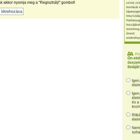
ak akkor nyomja meg a "Regisztrálj!" gombot!
zsírok zsí
bomlását 
tápanyago
felszívódá
Hatóanyag
hozzájárul
testtömeg
étrend
eredmény
PO
Ön elo
összet
listáját
Igen
élel
Igen
élel
és a
kozm
Ritk
élel
Nem,
soha