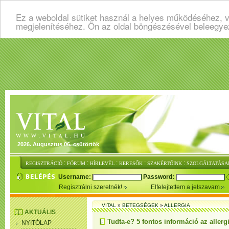
Ez a weboldal sütiket használ a helyes működéséhez, v
megjelenítéséhez. Ön az oldal böngészésével beleegye
2026. Augusztus 06. csütörtök
:
:
:
:
:
REGISZTRÁCIÓ
FÓRUM
HÍRLEVÉL
KERESŐK
SZAKÉRTŐINK
SZOLGÁLTATÁSA
Username:
Password:
Regisztrálni szeretnék!
Elfelejtettem a jelszavam
VITAL
»
BETEGSÉGEK
»
ALLERGIA
AKTUÁLIS
Tudta-e? 5 fontos információ az allerg
NYITÓLAP