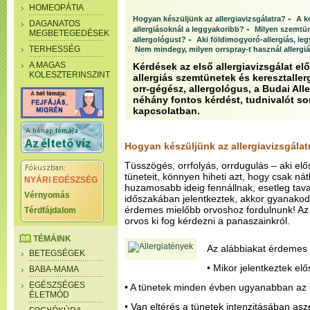
HOMEOPÁTIA
-
Hogyan készüljünk az allergiavizsgálatra?
A k
DAGANATOS
-
allergiásoknál a leggyakoribb?
Milyen szemtün
MEGBETEGEDÉSEK
-
allergológust?
Aki földimogyoró-allergiás, le
TERHESSÉG
Nem mindegy, milyen orrspray-t használ allergi
A MAGAS
Kérdések az első allergiavizsgálat elő
KOLESZTERINSZINT
allergiás szemtünetek és keresztallergi
orr-gégész, allergológus, a Budai Al
néhány fontos kérdést, tudnivalót soro
kapcsolatban.
Hogyan készüljünk az allergiavizsgálat
Tüsszögés, orrfolyás, orrdugulás – aki elős
tüneteit, könnyen hiheti azt, hogy csak n
NYÁRI EGÉSZSÉG
huzamosabb ideig fennállnak, esetleg tava
Vérnyomás
időszakában jelentkeztek, akkor gyanakodh
érdemes mielőbb orvoshoz fordulnunk! Az el
Térdfájdalom
orvos ki fog kérdezni a panaszainkról.
TÉMÁINK
Az alábbiakat érdemes á
BETEGSÉGEK
• Mikor jelentkeztek el
BABA-MAMA
EGÉSZSÉGES
• A tünetek minden évben ugyanabban az 
ÉLETMÓD
• Van eltérés a tünetek intenzitásában as