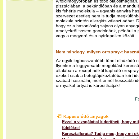
A földimogyoróban és több olajosmagban, 
pisztáciában, a pekándióban és a mandulá
kis fehérje molekula – ugyanis annyira ha
szervezet esetleg nem is tudja megkülönbö
molekula szintén allergiás választ adhat. D
hogy ez a hasonlóság sajnos olyan anyagok
amelyekről sosem gondolnánk, például a 
vagy a mogyoró és a nyírfapollen között.
Nem mindegy, milyen orrspray-t használ
Az egyik legbosszantóbb tünet elhúzódó n
Ilyenkor a leggyorsabb megoldást keressü
általában a recept nélkül kapható orrspray-
ezeket csak a betegtájékoztatóban leírt id
szabad használni, mert ennél hosszabb id
orrnyálkahártyát is károsíthatják!
F
Kapcsolódó anyagok
Ezzel a vizsgálattal kiderítheti, hogy mi
fűfélékre!
Keresztallergia? Tudja meg, hogy mi ok