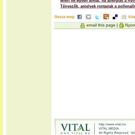
Miért ne egyen almát, ha allergiás a nyí
Tényezők, amelyek rontanak a pollenall
Ossza meg:
Köv
email this page
|
Nyom