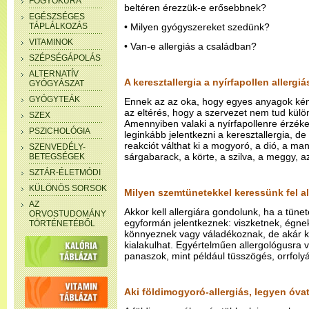
FOGYÓKÚRA
beltéren érezzük-e erősebbnek?
EGÉSZSÉGES
TÁPLÁLKOZÁS
• Milyen gyógyszereket szedünk?
VITAMINOK
• Van-e allergiás a családban?
SZÉPSÉGÁPOLÁS
ALTERNATÍV
A keresztallergia a nyírfapollen allerg
GYÓGYÁSZAT
GYÓGYTEÁK
Ennek az az oka, hogy egyes anyagok kémi
az eltérés, hogy a szervezet nem tud külö
SZEX
Amennyiben valaki a nyírfapollenre érzéke
PSZICHOLÓGIA
leginkább jelentkezni a keresztallergia, d
reakciót válthat ki a mogyoró, a dió, a ma
SZENVEDÉLY-
sárgabarack, a körte, a szilva, a meggy, a
BETEGSÉGEK
SZTÁR-ÉLETMÓDI
KÜLÖNÖS SORSOK
Milyen szemtünetekkel keressünk fel a
AZ
Akkor kell allergiára gondolunk, ha a tün
ORVOSTUDOMÁNY
egyformán jelentkeznek: viszketnek, égnek
TÖRTÉNETÉBŐL
könnyeznek vagy váladékoznak, de akár kö
kialakulhat. Egyértelműen allergológusra
panaszok, mint például tüsszögés, orrfolyás
Aki földimogyoró-allergiás, legyen óva