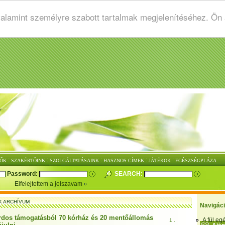
valamint személyre szabott tartalmak megjelenítéséhez. Ön
:
:
:
:
:
ŐK
SZAKÉRTŐINK
SZOLGÁLTATÁSAINK
HASZNOS CÍMEK
JÁTÉKOK
EGÉSZSÉGPLÁZA
Password:
SEARCH:
Elfelejtettem a jelszavam
K ARCHÍVUM
Navigác
árdos támogatásból 70 kórház és 20 mentőállomás
A fül e
1 .