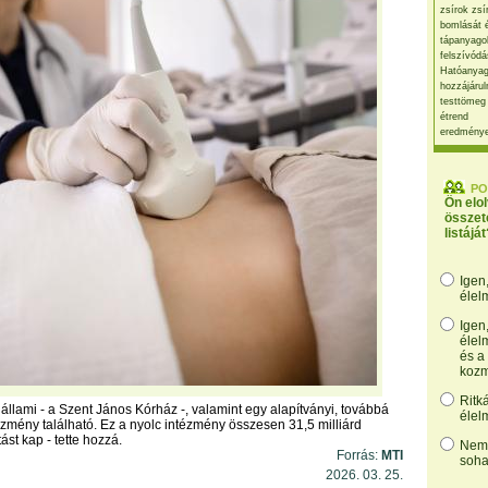
zsírok zsí
bomlását 
tápanyago
felszívódá
Hatóanyag
hozzájárul
testtömeg
étrend
eredmény
PO
Ön elo
összet
listáját
Igen
élel
Igen
élel
és a
kozm
Ritk
 állami - a Szent János Kórház -, valamint egy alapítványi, továbbá
élel
ézmény található. Ez a nyolc intézmény összesen 31,5 milliárd
ást kap - tette hozzá.
Nem,
Forrás:
MTI
soha
2026. 03. 25.