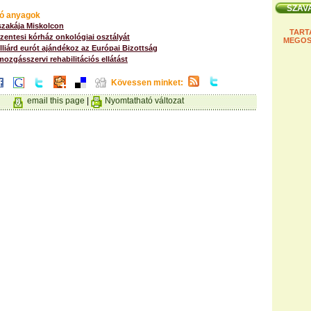
ó anyagok
szakája Miskolcon
TART
 szentesi kórház onkológiai osztályát
MEGOS
liárd eurót ajándékoz az Európai Bizottság
 mozgásszervi rehabilitációs ellátást
Kövessen minket:
email this page
|
Nyomtatható változat