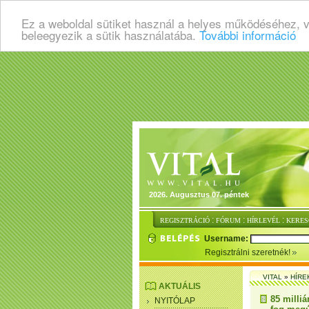
Ez a weboldal sütiket használ a helyes működéséhez, 
beleegyezik a sütik használatába.
További információ
2026. Augusztus 07. péntek
:
:
:
REGISZTRÁCIÓ
FÓRUM
HÍRLEVÉL
KERES
Username:
Regisztrálni szeretnék!
VITAL
»
HÍRE
AKTUÁLIS
85 milli
NYITÓLAP