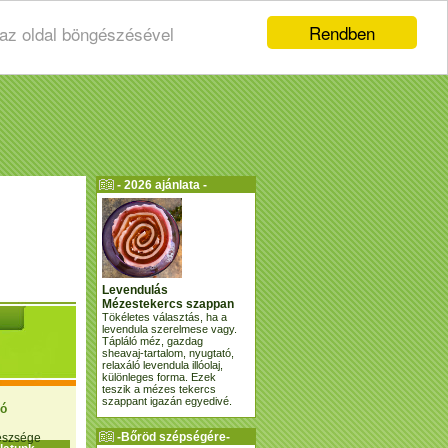
Rendben
 az oldal böngészésével
- 2026 ajánlata -
Levendulás
Mézestekercs szappan
Tökéletes választás, ha a
levendula szerelmese vagy.
Tápláló méz, gazdag
sheavaj-tartalom, nyugtató,
relaxáló levendula illóolaj,
különleges forma. Ezek
teszik a mézes tekercs
szappant igazán egyedivé.
ió
-Bőröd szépségére-
gészsége