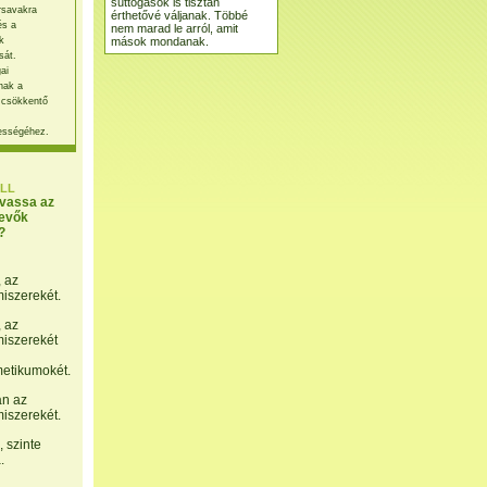
suttogások is tisztán
rsavakra
érthetővé váljanak. Többé
és a
nem marad le arról, amit
mások mondanak.
k
sát.
ai
nak a
 csökkentő
ességéhez.
LL
lvassa az
evők
?
, az
miszerekét.
, az
miszerekét
etikumokét.
án az
miszerekét.
 szinte
.