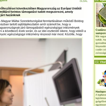
julni
Ajánl
OLDAL
őfeszítései következtében Magyarország az Európai Uniótól
milliárd forintos támogatást tudott megszerezni, amely
 járt hazánknak
a Magyar Máltai Szeretetszolgálat fenntartásában működő Boldog
ázban tartott sajtótájékoztatón arról számolt be, hogy a
agyarországnak járó támogatásból egészségügyi intézmények
Csaláno
i a következő évek során, és az idei esztendő sikere, hogy ebből a
sampon
 nyolc egészségügyi intézmény részesül már most.
Közölte, hogy
Már nagya
tudták, ho
gyorsabban
fényesebb
csalán csö
zsírosságá
Vital 
Haslapos
A legillat
legízletes
gyógyfűve
együttesen