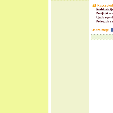
Kapcsolód
Kórházak éj
Felújítják a
Újabb egymil
Fejlesztik a
Ossza meg: