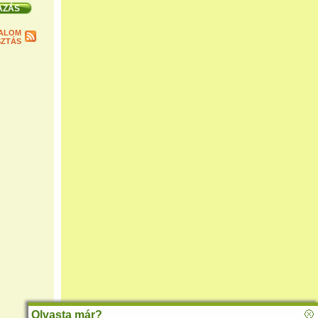
ALOM
ZTÁS
Olvasta már?