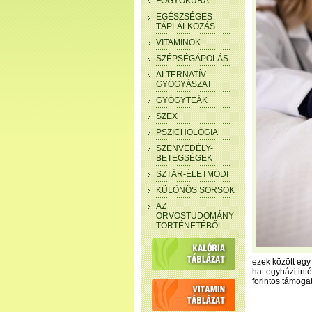
FOGYÓKÚRA
EGÉSZSÉGES
TÁPLÁLKOZÁS
VITAMINOK
SZÉPSÉGÁPOLÁS
ALTERNATÍV
GYÓGYÁSZAT
GYÓGYTEÁK
SZEX
PSZICHOLÓGIA
SZENVEDÉLY-
BETEGSÉGEK
SZTÁR-ÉLETMÓDI
KÜLÖNÖS SORSOK
AZ
ORVOSTUDOMÁNY
TÖRTÉNETÉBŐL
ezek között egy
hat egyházi int
forintos támogat