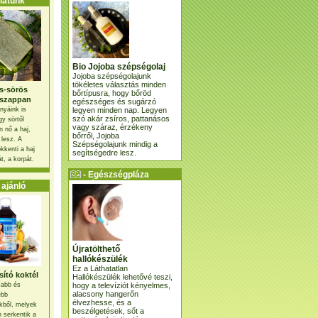
atunk
Bio Jojoba szépségolaj
Jojoba szépségolajunk
tökéletes választás minden
s-sörös
bőrtípusra, hogy bőröd
szappan
egészséges és sugárzó
legyen minden nap. Legyen
nyáink is
szó akár zsíros, pattanásos
gy sörtől
vagy száraz, érzékeny
 nő a haj,
bőrről, Jojoba
 lesz. A
Szépségolajunk mindig a
kkenti a haj
segítségedre lesz.
t, a korpát.
- Egészségpláza
ajánlatunk -
ajánló
Újratölthető
hallókészülék
Ez a Láthatatlan
ító koktél
Hallókészülék lehetővé teszi,
hogy a televíziót kényelmes,
osabb és
alacsony hangerőn
ebb
élvezhesse, és a
kből, melyek
beszélgetések, sőt a
 serkentik a