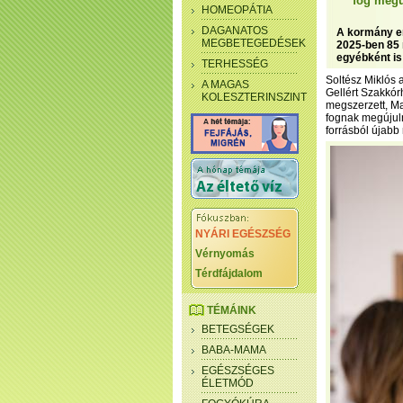
fog megú
HOMEOPÁTIA
DAGANATOS
A kormány er
MEGBETEGEDÉSEK
2025-ben 85 
egyébként is
TERHESSÉG
Soltész Miklós 
A MAGAS
Gellért Szakkórh
KOLESZTERINSZINT
megszerzett, M
fognak megújuln
forrásból újabb
NYÁRI EGÉSZSÉG
Vérnyomás
Térdfájdalom
TÉMÁINK
BETEGSÉGEK
BABA-MAMA
EGÉSZSÉGES
ÉLETMÓD