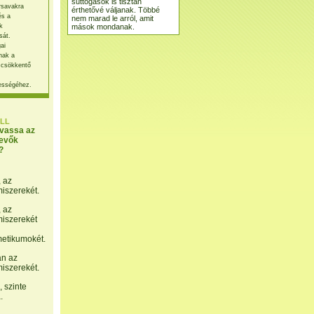
suttogások is tisztán
rsavakra
érthetővé váljanak. Többé
és a
nem marad le arról, amit
mások mondanak.
k
sát.
ai
nak a
 csökkentő
ességéhez.
LL
lvassa az
evők
?
, az
miszerekét.
, az
miszerekét
etikumokét.
án az
miszerekét.
 szinte
.