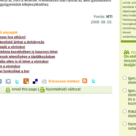
rül át, mint a fehérbe. A felfedezés utat nyithat az akut gyulladásos
zsírok zsí
 gyógymódok kifejlesztéséhez.
bomlását 
tápanyago
felszívódá
Forrás:
MTI
Hatóanyag
2009. 08. 03.
hozzájárul
testtömeg
ó anyagok
étrend
nem fog elhízni!
eredmény
 kevésbé árthat a dohányzás
tatát a vörösbor
ukémia kezelésében is hasznos lehet
PO
Ön elo
ánsok jelentősége a táplálkozásban
összet
s ellen is jó lehet a vörösbor
listáját
et a vörösbor
gyi funkciókat a bor
Igen
Kövessen minket:
élel
email this page
|
Nyomtatható változat
Igen
élel
és a
kozm
Ritk
élel
Nem,
soha