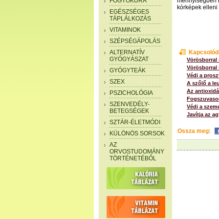
FOGYÓKÚRA
mennyiségben ke
kórképek elleni
EGÉSZSÉGES
TÁPLÁLKOZÁS
VITAMINOK
SZÉPSÉGÁPOLÁS
ALTERNATÍV
Kapcsolód
GYÓGYÁSZAT
Vörösborral 
Vörösborral
GYÓGYTEÁK
Védi a prosz
SZEX
A szőlő a le
Az antioxid
PSZICHOLÓGIA
Fogszuvasodá
SZENVEDÉLY-
Védi a szem
BETEGSÉGEK
Javítja az a
SZTÁR-ÉLETMÓDI
Ossza meg:
KÜLÖNÖS SORSOK
AZ
ORVOSTUDOMÁNY
TÖRTÉNETÉBŐL