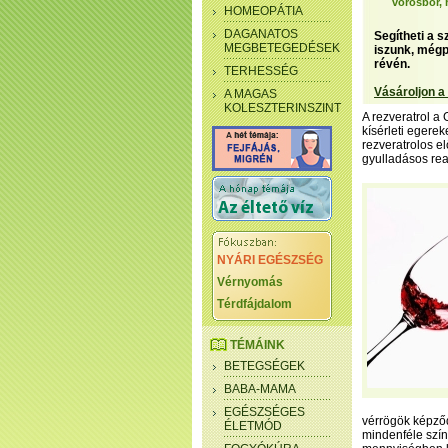
vörösbor, 
HOMEOPÁTIA
DAGANATOS
Segítheti a 
MEGBETEGEDÉSEK
iszunk, mégp
révén.
TERHESSÉG
Vásároljon a
A MAGAS
KOLESZTERINSZINT
A rezveratrol a
kísérleti egere
rezveratrolos 
gyulladásos rea
NYÁRI EGÉSZSÉG
Vérnyomás
Térdfájdalom
TÉMÁINK
BETEGSÉGEK
BABA-MAMA
EGÉSZSÉGES
vérrögök képződ
ÉLETMÓD
mindenféle szí