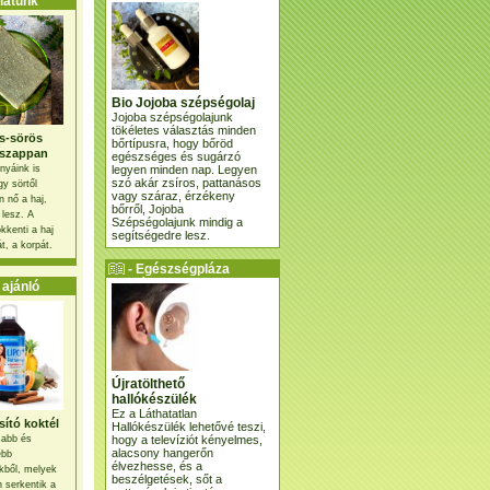
atunk
Bio Jojoba szépségolaj
Jojoba szépségolajunk
tökéletes választás minden
s-sörös
bőrtípusra, hogy bőröd
szappan
egészséges és sugárzó
legyen minden nap. Legyen
nyáink is
szó akár zsíros, pattanásos
gy sörtől
vagy száraz, érzékeny
 nő a haj,
bőrről, Jojoba
 lesz. A
Szépségolajunk mindig a
kkenti a haj
segítségedre lesz.
t, a korpát.
- Egészségpláza
ajánlatunk -
ajánló
Újratölthető
hallókészülék
Ez a Láthatatlan
ító koktél
Hallókészülék lehetővé teszi,
hogy a televíziót kényelmes,
osabb és
alacsony hangerőn
ebb
élvezhesse, és a
kből, melyek
beszélgetések, sőt a
 serkentik a