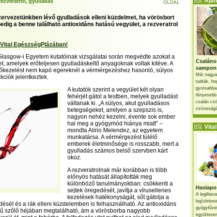
Ajánl
rezveratrol, gyulladás
OLDAL
szervezetünkben lévő gyulladások elleni küzdelmet, ha vörösbort
edig a benne található antioxidáns hatású vegyület, a rezveratrol
 Vital EgészségPlázában!
 Glasgow-i Egyetem kutatóinak vizsgálatai során megvédte azokat a
Csaláno
ket, amelyek erőteljesen gyulladáskeltő anyagoknak voltak kitéve. A
sampon
előkezelést nem kapó egereknél a vérmérgezéshez hasonló, súlyos
Már nagya
kciók jelentkeztek.
tudták, ho
gyorsabban
A kutatók szerint a vegyület két olyan
fényesebb
fehérjét gátol a testben, melyek gyulladást
csalán csö
váltanak ki. „A súlyos, akut gyulladásos
zsírosságá
betegségeket, amilyen a szepszis is,
nagyon nehéz kezelni, évente sok ember
hal meg a gyógymód hiánya miatt” –
Vital 
mondta Alirio Melendez, az egyetem
munkatársa. A vérmérgezést túlélő
emberek életminősége is rosszabb, mert a
gyulladás számos belső szervben kárt
okoz.
A rezveratrolnak már korábban is több
előnyös hatását állapították meg
különböző tanulmányokban: csökkenti a
Haslapos
sejtek öregedését, javítja a vírusellenes
A legillat
kezelések hatékonyságát, sőt gátolja a
legízletes
ését és a rák elleni küzdelemben is felhasználható. Az antioxidáns
gyógyfűve
nű szőlő héjában megtalálható, ám a vörösborba nagyobb
együttesen