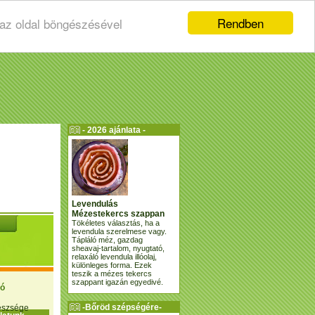
Rendben
 az oldal böngészésével
- 2026 ajánlata -
Levendulás
Mézestekercs szappan
Tökéletes választás, ha a
levendula szerelmese vagy.
Tápláló méz, gazdag
sheavaj-tartalom, nyugtató,
relaxáló levendula illóolaj,
különleges forma. Ezek
teszik a mézes tekercs
szappant igazán egyedivé.
ió
-Bőröd szépségére-
gészsége