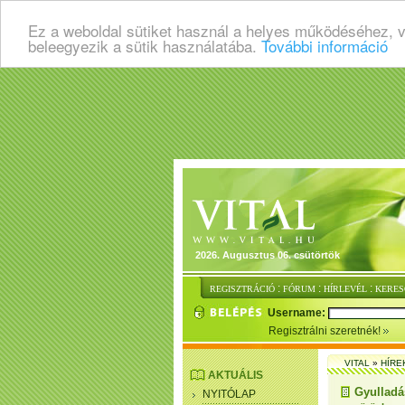
Ez a weboldal sütiket használ a helyes működéséhez, 
beleegyezik a sütik használatába.
További információ
2026. Augusztus 06. csütörtök
:
:
:
REGISZTRÁCIÓ
FÓRUM
HÍRLEVÉL
KERES
Username:
Regisztrálni szeretnék!
VITAL
»
HÍRE
AKTUÁLIS
Gyulladás
NYITÓLAP