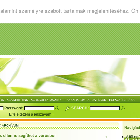
valamint személyre szabott tartalmak megjelenítéséhez. Ön
:
:
:
:
:
ŐK
SZAKÉRTŐINK
SZOLGÁLTATÁSAINK
HASZNOS CÍMEK
JÁTÉKOK
EGÉSZSÉGPLÁZA
Password:
SEARCH:
Elfelejtettem a jelszavam
K ARCHÍVUM
Navigác
 ellen is segíthet a vörösbor
A fül e
1 .