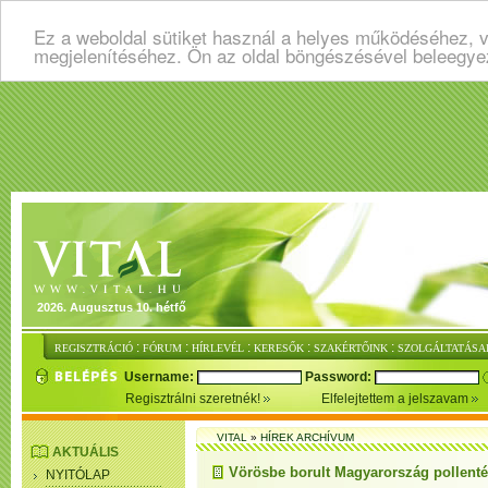
Ez a weboldal sütiket használ a helyes működéséhez, v
megjelenítéséhez. Ön az oldal böngészésével beleegye
2026. Augusztus 10. hétfő
:
:
:
:
:
REGISZTRÁCIÓ
FÓRUM
HÍRLEVÉL
KERESŐK
SZAKÉRTŐINK
SZOLGÁLTATÁSA
Username:
Password:
Regisztrálni szeretnék!
Elfelejtettem a jelszavam
VITAL
»
HÍREK ARCHÍVUM
AKTUÁLIS
Vörösbe borult Magyarország pollent
NYITÓLAP