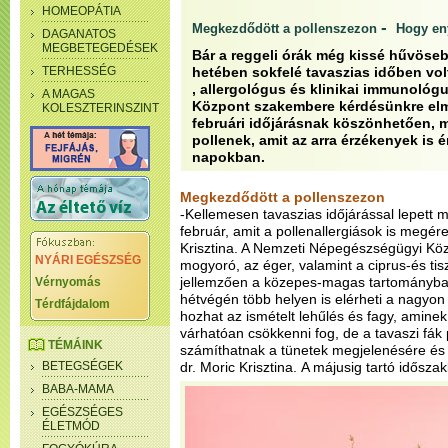
HOMEOPÁTIA
-
Megkezdődött a pollenszezon
Hogy eny
DAGANATOS
MEGBETEGEDÉSEK
Bár a reggeli órák még kissé hűvöseb
TERHESSÉG
hetében sokfelé tavaszias időben volt
, allergológus és klinikai immunológus
A MAGAS
Központ szakembere kérdésünkre el
KOLESZTERINSZINT
februári időjárásnak köszönhetően, m
pollenek, amit az arra érzékenyek is é
napokban.
Megkezdődött a pollenszezon
-Kellemesen tavaszias időjárással lepett 
február, amit a pollenallergiások is megé
Krisztina. A Nemzeti Népegészségügyi Közp
NYÁRI EGÉSZSÉG
mogyoró, az éger, valamint a ciprus-és tis
jellemzően a közepes-magas tartományban
Vérnyomás
hétvégén több helyen is elérheti a nagyon
Térdfájdalom
hozhat az ismételt lehűlés és fagy, aminek
várhatóan csökkenni fog, de a tavaszi fák 
TÉMÁINK
számíthatnak a tünetek megjelenésére és
BETEGSÉGEK
dr. Moric Krisztina.
A májusig tartó időszakb
BABA-MAMA
EGÉSZSÉGES
ÉLETMÓD