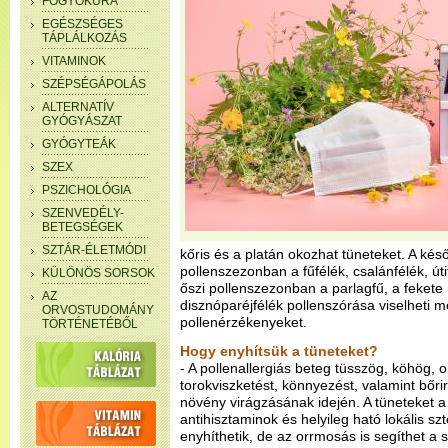
FOGYÓKÚRA
EGÉSZSÉGES
TÁPLÁLKOZÁS
VITAMINOK
SZÉPSÉGÁPOLÁS
ALTERNATÍV
GYÓGYÁSZAT
GYÓGYTEÁK
SZEX
PSZICHOLÓGIA
SZENVEDÉLY-
BETEGSÉGEK
SZTÁR-ÉLETMÓDI
kőris és a platán okozhat tüneteket. A késő
pollenszezonban a fűfélék, csalánfélék, út
KÜLÖNÖS SORSOK
őszi pollenszezonban a parlagfű, a fekete 
AZ
disznóparéjfélék pollenszórása viselheti 
ORVOSTUDOMÁNY
pollenérzékenyeket.
TÖRTÉNETÉBŐL
Hogy enyhítsük a tüneteket?
- A pollenallergiás beteg tüsszög, köhög, o
torokviszketést, könnyezést, valamint bőrir
növény virágzásának idején. A tüneteket a
antihisztaminok és helyileg ható lokális s
enyhíthetik, de az orrmosás is segíthet a