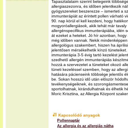
Tapasztalataim szerint betegeink többség
allergiaszezonra, és időben jelentkezik n
gyógyszereket beszerezze – ismerteti a sz
immunterápiát az érintett pollen várható 
90. nap körül el kell kezdeni, hogy hatéko
mogyoróallergiások, akik tehát már taval
allergénspecifikus immunterápiába, idén 
át ezeket a heteket. Jó hír azonban, hogy 
még időben vannak. Nekik mindenképpen 
allergológus szakembert, hiszen ha április
jelentősen mérsékelhetik kínzó tüneteiket.
immunterápia 3-5 évig tartó kezelést jelen
szedhető allergén immunterápiás készítmé
hozzá a szervezetet a tüneteket okozó al
tüneti kezeléssel szemben, hogy az allergi
hatására pácienseink többsége jelentős é
be. Sokan hosszú idő után először hódolh
tevékenységeiknek, és szorongásmentesen
sportolhatnak, kirándulhatnak és élhetik h
Moric Krisztina, az Allergia Központ szak
Kapcsolódó anyagok
Pollennaptár
Az allergia és az allergiás nátha