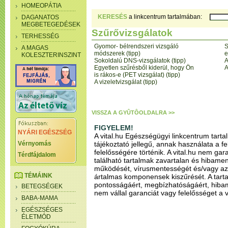
HOMEOPÁTIA
KERESÉS
a linkcentrum tartalmában:
DAGANATOS
MEGBETEGEDÉSEK
Szűrővizsgálatok
TERHESSÉG
Gyomor- bélrendszeri vizsgáló
S
A MAGAS
módszerek (tipp)
e
KOLESZTERINSZINT
Sokoldalú DNS-vizsgálatok (tipp)
A
Egyetlen szűrésből kiderül, hogy Ön
A
is rákos-e (PET vizsgálat) (tipp)
A vizeletvizsgálat (tipp)
VISSZA A GYÛTÔOLDALRA >>
FIGYELEM!
NYÁRI EGÉSZSÉG
A vital.hu Egészségügyi linkcentrum tarta
Vérnyomás
tájékoztató jellegű, annak használata a fe
felelősségére történik. A vital.hu nem garan
Térdfájdalom
található tartalmak zavartalan és hibame
működését, vírusmentességét és/vagy a
TÉMÁINK
ártalmas komponensek kiszűrését. A tart
pontosságáért, megbízhatóságáért, hiba
BETEGSÉGEK
nem vállal garanciát vagy felelősséget a v
BABA-MAMA
EGÉSZSÉGES
ÉLETMÓD