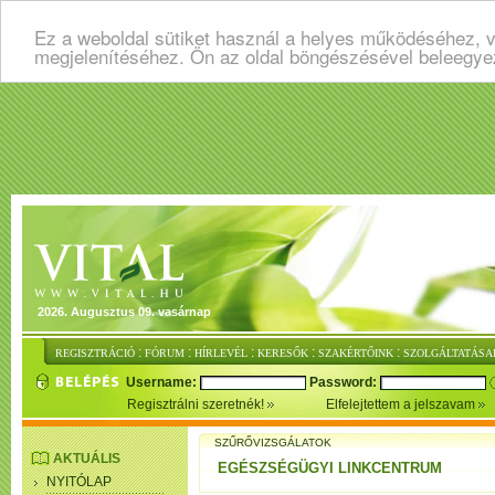
Ez a weboldal sütiket használ a helyes működéséhez, v
megjelenítéséhez. Ön az oldal böngészésével beleegye
2026. Augusztus 09. vasárnap
:
:
:
:
:
REGISZTRÁCIÓ
FÓRUM
HÍRLEVÉL
KERESŐK
SZAKÉRTŐINK
SZOLGÁLTATÁSA
Username:
Password:
Regisztrálni szeretnék!
Elfelejtettem a jelszavam
SZŰRŐVIZSGÁLATOK
AKTUÁLIS
EGÉSZSÉGÜGYI LINKCENTRUM
NYITÓLAP