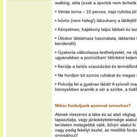
walking, séta (ezek a sportok nem terhelik
• Vénás torna – 10 perces, napi rutinba jól 
• hűvös (nem hideg!) lábzuhany a lábfejtő
• Kényelmes, hajlékony talpú lábbeli és la
• Üléskor lábtámasz használata, lábtartás 
kerülendő)
• Gyakorta változtassa testhelyzetét, ne ül
ugyanabban a pozícióban! Időnként keljen f
• Kerülje a tartós szaunázást és termálfür
• Ne hordjon túl szoros ruhákat és magas 
• Polcolja fel a gyakran lábát! A szívnél 
könnyebben áramlik a vér a szívbe, a tüdőb
Mikor forduljunk azonnal orvoshoz?
Akinek visszeres a lába és az alsó végtag (
tapasztalja, vagy járásképtelensége alakul 
területen melegebbé válik, bőrpír alakul ki
vagy pedig fekélyt észlel, az mielőbb ford
orvosához)!