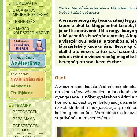
HOMEOPÁTIA
-
-
Okok
Megelőzés és kezelés
Mikor forduljun
DAGANATOS
érvédő hatású gyógyszer
MEGBETEGEDÉSEK
A visszérbetegség (varikozitás) legg
TERHESSÉG
lábon alakul ki. Megjelenhet kisebb, 
A MAGAS
jelentő seprűvénáktól a nagy, kanyar
KOLESZTERINSZINT
fekélyesedő visszértágulatokig. A 
a visszér gyulladása, a trombózis, e
lábszárfekély kialakulása, illetve ap
elállítható vérzés tartoznak. Írásun
adunk mind a visszeresség megelőzés
betegség otthoni kezeléséhez.
Okok
NYÁRI EGÉSZSÉG
Vérnyomás
A visszeresség kialakulásának sokféle oka
örökletes tényezők mellett, mint a kötőszö
Térdfájdalom
gyengesége, a nőket gyakrabban érinti a 
hormon, az ösztrogén befolyásolja az érfal
TÉMÁINK
rizikófaktorként a mozgásszegény életmódo
BETEGSÉGEK
kell megemlítenünk. Várandósok is fokozot
seprűvénák megjelenésének.
BABA-MAMA
EGÉSZSÉGES
ÉLETMÓD