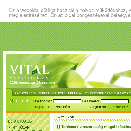
Ez a weboldal sütiket használ a helyes működéséhez, v
megjelenítéséhez. Ön az oldal böngészésével beleegye
2026. Augusztus 08. szombat
:
:
:
:
:
REGISZTRÁCIÓ
FÓRUM
HÍRLEVÉL
KERESŐK
SZAKÉRTŐINK
SZOLGÁLTATÁSA
Username:
Password:
Regisztrálni szeretnék!
Elfelejtettem a jelszavam
VITAL
»
PR
AKTUÁLIS
Tanácsok visszeresség megelőzéséhez
NYITÓLAP