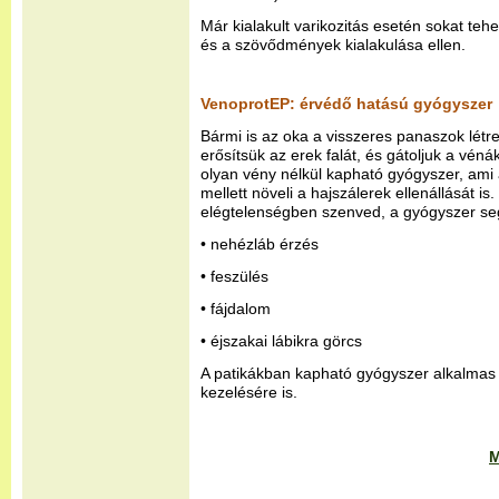
Már kialakult varikozitás esetén sokat te
és a szövődmények kialakulása ellen.
VenoprotEP: érvédő hatású gyógyszer
Bármi is az oka a visszeres panaszok létre
erősítsük az erek falát, és gátoljuk a vén
olyan vény nélkül kapható gyógyszer, ami
mellett növeli a hajszálerek ellenállását is
elégtelenségben szenved, a gyógyszer seg
• nehézláb érzés
• feszülés
• fájdalom
• éjszakai lábikra görcs
A patikákban kapható gyógyszer alkalmas
kezelésére is.
M