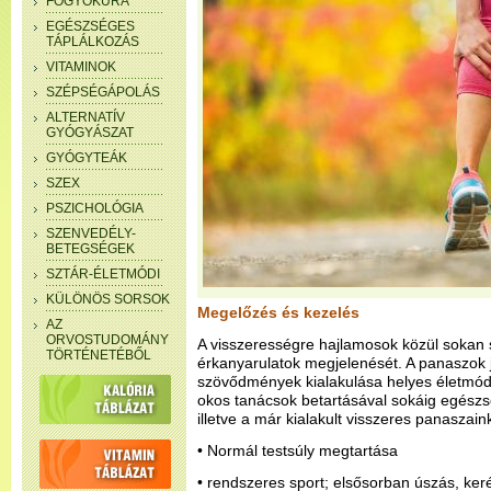
FOGYÓKÚRA
EGÉSZSÉGES
TÁPLÁLKOZÁS
VITAMINOK
SZÉPSÉGÁPOLÁS
ALTERNATÍV
GYÓGYÁSZAT
GYÓGYTEÁK
SZEX
PSZICHOLÓGIA
SZENVEDÉLY-
BETEGSÉGEK
SZTÁR-ÉLETMÓDI
KÜLÖNÖS SORSOK
Megelőzés és kezelés
AZ
ORVOSTUDOMÁNY
A visszerességre hajlamosok közül sokan
TÖRTÉNETÉBŐL
érkanyarulatok megjelenését. A panaszok 
szövődmények kialakulása helyes életmódd
okos tanácsok betartásával sokáig egész
illetve a már kialakult visszeres panaszai
• Normál testsúly megtartása
• rendszeres sport; elsősorban úszás, ker