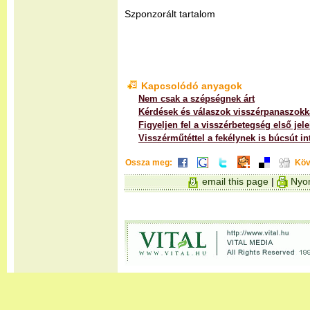
Szponzorált tartalom
Kapcsolódó anyagok
Nem csak a szépségnek árt
Kérdések és válaszok visszérpanaszokk
Figyeljen fel a visszérbetegség első jele
Visszérműtéttel a fekélynek is búcsút in
Ossza meg:
Köv
email this page
|
Nyom