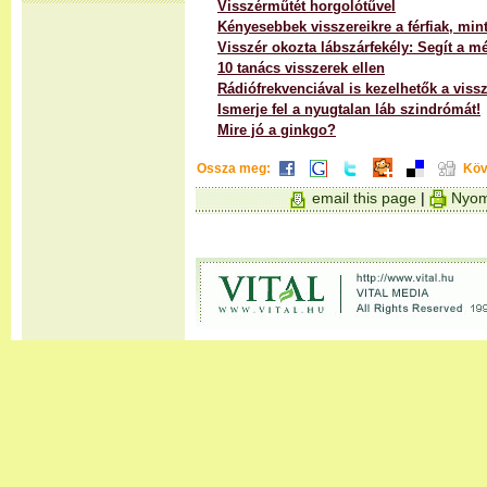
Visszérműtét horgolótűvel
Kényesebbek visszereikre a férfiak, min
Visszér okozta lábszárfekély: Segít a m
10 tanács visszerek ellen
Rádiófrekvenciával is kezelhetők a viss
Ismerje fel a nyugtalan láb szindrómát!
Mire jó a ginkgo?
Ossza meg:
Köv
email this page
|
Nyom