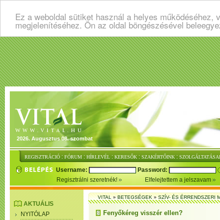
Ez a weboldal sütiket használ a helyes működéséhez, v
megjelenítéséhez. Ön az oldal böngészésével beleegye
2026. Augusztus 08. szombat
:
:
:
:
:
REGISZTRÁCIÓ
FÓRUM
HÍRLEVÉL
KERESŐK
SZAKÉRTŐINK
SZOLGÁLTATÁSA
Username:
Password:
Regisztrálni szeretnék!
Elfelejtettem a jelszavam
VITAL
»
BETEGSÉGEK
»
SZÍV- ÉS ÉRRENDSZERI
AKTUÁLIS
Fenyőkéreg visszér ellen?
NYITÓLAP