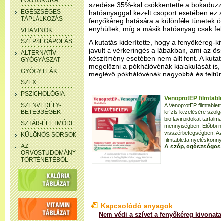
FOGYÓKÚRA
szedése 35%-kal csökkentette a bokaduzz
EGÉSZSÉGES
hatóanyaggal kezelt csoport esetében ez 
TÁPLÁLKOZÁS
fenyőkéreg hatására a különféle tünetek
enyhültek, míg a másik hatóanyag csak fel
VITAMINOK
SZÉPSÉGÁPOLÁS
A kutatás kiderítette, hogy a fenyőkéreg-
javult a vérkeringés a lábakban, ami az ö
ALTERNATÍV
készítmény esetében nem állt fent. A kutat
GYÓGYÁSZAT
megelőzni a pókhálóvénák kialakulását is, 
GYÓGYTEÁK
meglévő pókhálóvénák nagyobbá és feltűn
SZEX
PSZICHOLÓGIA
VenoprotEP filmtabl
SZENVEDÉLY-
A VenoprotEP filmtable
BETEGSÉGEK
krízis kezelésére szolg
bioflavinoidokat tarta
SZTÁR-ÉLETMÓDI
mennyiségben. Előbbi na
visszérbetegségben. A
KÜLÖNÖS SORSOK
filmtabletta nyeléskönny
AZ
A szép, egészséges 
ORVOSTUDOMÁNY
TÖRTÉNETÉBŐL
Kapcsolódó anyagok
Nem védi a szívet a fenyőkéreg kivonata