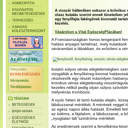
HOMEOPÁTIA
DAGANATOS
A visszér hátterében sokszor a krónikus 
MEGBETEGEDÉSEK
olasz kutatás szerint ennek tüneteiben j
egy fenyőfajta fakérgének kivonatát tart
TERHESSÉG
kezelés.
A MAGAS
KOLESZTERINSZINT
Vásároljon a Vital EgészségPlázában!
A Franciaországban honos tengerparti fen
hatású anyagot tartalmaz, mely kutatások s
véráramlást a lábakban, és erősíteni a vén
kutatói súlyos vénás elégtelenségben sz
vizsgálták a fenyőkéreg-kivonat hatásossá
NYÁRI EGÉSZSÉG
résztvevők egy részét másmilyen hatóanya
Vérnyomás
krónikus vénás elégtelenség visszértágula
Térdfájdalom
kezelés nélkül pedig olyan súlyos szövődm
mélyvénás trombózis.
TÉMÁINK
A nyolc héten át tartó kutatás elején, k
lábduzzanat mértékét. A mérések reggel tö
BETEGSÉGEK
az egész napos állás hatását. Emellett fel
BABA-MAMA
az ödéma, a fájdalom, a lábduzzanat, a bőr
EGÉSZSÉGES
„nyugtalan láb”szindróma mértékét.
ÉLETMÓD
Az eredmények szerint a fenyőkéreg-kivona