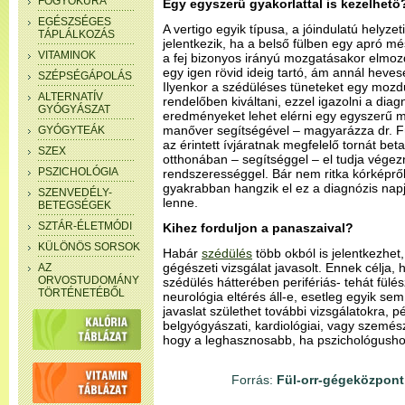
FOGYÓKÚRA
Egy egyszerű gyakorlattal is kezelhető
EGÉSZSÉGES
A vertigo egyik típusa, a jóindulatú helyze
TÁPLÁLKOZÁS
jelentkezik, ha a belső fülben egy apró més
VITAMINOK
a fej bizonyos irányú mozgatásakor elmozd
egy igen rövid ideig tartó, ám annál heve
SZÉPSÉGÁPOLÁS
Ilyenkor a szédüléses tüneteket egy mozdu
ALTERNATÍV
rendelőben kiváltani, ezzel igazolni a diag
GYÓGYÁSZAT
eredményeket lehet elérni egy egyszerű m
manőver segítségével – magyarázza dr. Fü
GYÓGYTEÁK
az érintett ívjáratnak megfelelő tornát bet
SZEX
otthonában – segítséggel – el tudja végez
PSZICHOLÓGIA
rendszerességgel. Bár nem ritka kórképrő
gyakrabban hangzik el ez a diagnózis napj
SZENVEDÉLY-
lenne.
BETEGSÉGEK
SZTÁR-ÉLETMÓDI
Kihez forduljon a panaszaival?
KÜLÖNÖS SORSOK
Habár
szédülés
több okból is jelentkezhet,
gégészeti vizsgálat javasolt. Ennek célja,
AZ
ORVOSTUDOMÁNY
szédülés hátterében perifériás- tehát fülész
TÖRTÉNETÉBŐL
neurológia eltérés áll-e, esetleg egyik s
javaslat születhet további vizsgálatokra, p
belgyógyászati, kardiológiai, vagy szemész
hogy a leghasznosabb, ha pszichológushoz 
Forrás:
Fül-orr-gégeközpont