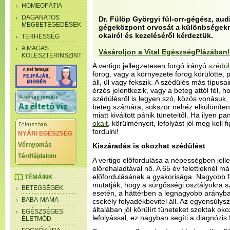
HOMEOPÁTIA
DAGANATOS
Dr. Fülöp Györgyi fül-orr-gégész, audi
MEGBETEGEDÉSEK
gégeközpont orvosát a különbségekről
okairól és kezeléséről kérdeztük.
TERHESSÉG
A MAGAS
Vásároljon a Vital EgészségPlázában!
KOLESZTERINSZINT
A vertigo jellegzetesen forgó irányú
szédül
forog, vagy a környezete forog körülötte, 
áll, ül vagy fekszik. A szédülés más típusa
érzés jelentkezik, vagy a beteg attól fél, h
szédülésről is legyen szó, közös vonásuk,
beteg számára, sokszor nehéz elkülöníteni
miatt kiváltott pánik tüneteitől. Ha ilyen 
okait
, körülményeit, lefolyást jól meg kell 
fordulni!
NYÁRI EGÉSZSÉG
Vérnyomás
Kiszáradás is okozhat szédülést
Térdfájdalom
A vertigo előfordulása a népességben jell
előrehaladtával nő. A 65 év felettieknél 
előfordulásának a gyakorisága. Nagyobb 
TÉMÁINK
mutatják, hogy a sürgősségi osztályokra 
BETEGSÉGEK
esetén, a háttérben a legnagyobb arányba
BABA-MAMA
csekély folyadékbevitel áll. Az egyensúl
általában jól körülírt tüneteket szoktak okoz
EGÉSZSÉGES
lefolyással, ez nagyban segíti a diagnózis f
ÉLETMÓD