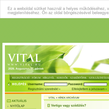
Ez a weboldal sütiket használ a helyes működéséhez, v
megjelenítéséhez. Ön az oldal böngészésével beleegye
2026. Augusztus 07. péntek
:
:
:
:
:
REGISZTRÁCIÓ
FÓRUM
HÍRLEVÉL
KERESŐK
SZAKÉRTŐINK
SZOLGÁLTATÁSA
Username:
Password:
Regisztrálni szeretnék!
Elfelejtettem a jelszavam
VITAL
»
HÍREK ARCHÍVUM
AKTUÁLIS
Vertigo vagy szédülés?
NYITÓLAP