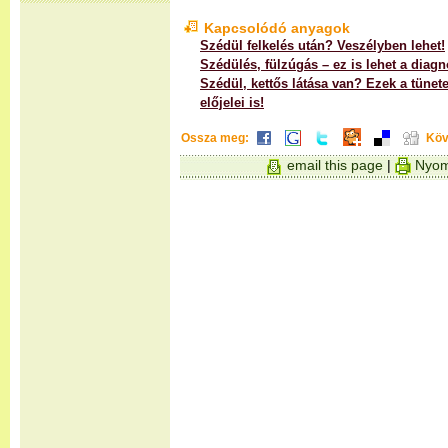
Kapcsolódó anyagok
Szédül felkelés után? Veszélyben lehet!
Szédülés, fülzúgás – ez is lehet a diagn
Szédül, kettős látása van? Ezek a tünete
előjelei is!
Ossza meg:
Köv
email this page
|
Nyom